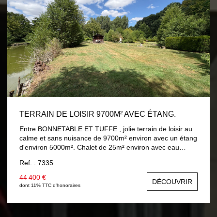
TERRAIN DE LOISIR 9700M² AVEC ÉTANG.
Entre BONNETABLE ET TUFFE , jolie terrain de loisir au
calme et sans nuisance de 9700m² environ avec un étang
d'environ 5000m². Chalet de 25m² environ avec eau
courante, kitchenette. Il est possible de raccorder le
Ref. : 7335
terrain à l'électricité. Cabanon de jardin pour stockage. Ce
terrain est idéal pour les amateurs de pêche ou pour
44 400 €
DÉCOUVRIR
passer de bons moments conviviales en famille.
dont 11% TTC d'honoraires