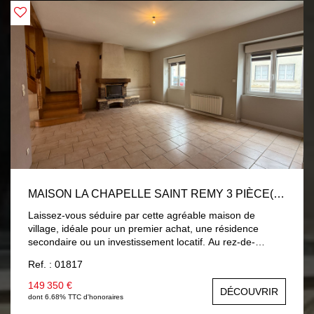
MAISON LA CHAPELLE SAINT REMY 3 PIÈCE(S) 95 M2
Laissez-vous séduire par cette agréable maison de
village, idéale pour un premier achat, une résidence
secondaire ou un investissement locatif. Au rez-de-
chaussée, vous découvrirez une entrée avec placard, un
Ref. : 01817
WC indépendant ainsi qu'une chaleureuse pièce de vie
avec cheminée insert, ouverte sur un coin cuisine
149 350 €
DÉCOUVRIR
aménagée et partiellement équipée. À l'étage, un palier
dont 6.68% TTC d'honoraires
dessert deux belles chambres, une salle d'eau, un WC