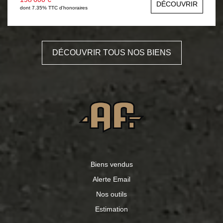
DÉCOUVRIR
menuiseries bois double vitrage, assainissement collectif.
dont 7.35% TTC d'honoraires
DÉCOUVRIR TOUS NOS BIENS
Biens vendus
Alerte Email
Nos outils
Estimation