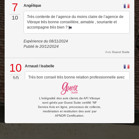
7
Angélique
10
Très contente de l’agence du moins claire de l’agence de
Vibraye très bonne conseillère, aimable , souriante et
accompagne très bien ?
Expérience du 08/11/2024
Publié le 20/12/2024
Avis
Guest Suite
10
Arnaud / Isabelle
10
Très bon conseil très bonne relation professionnelle avec
Mme NICOLAS toujours disponible.
Expérience du 18/10/2024
L'intégralité des avis clients de AFI Vibraye
Publié le 27/10/2024
sont gérés par Guest Suite certifié 'NF
Service Avis en ligne, processus de collecte,
Avis
Guest Suite
modération et restitution des avis' par
AFNOR Certification.
10
Nathalie
10
Bon échange tout au long du process de vente