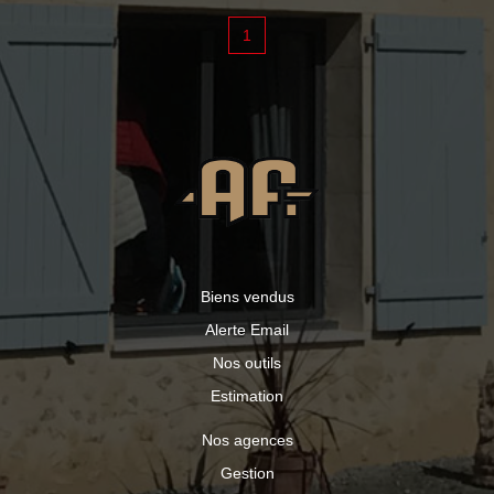
1
Biens vendus
Alerte Email
Nos outils
Estimation
Nos agences
Gestion