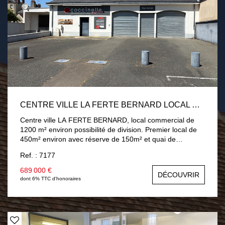
CENTRE VILLE LA FERTE BERNARD LOCAL COMMERCIAL1200M²
Centre ville LA FERTE BERNARD, local commercial de
1200 m² environ possibilité de division. Premier local de
450m² environ avec réserve de 150m² et quai de
chargement poids lourd. Deuxième local de 160 m²
Ref. : 7177
environ avec partie annexe (bureau sanitaire). Parking
devant le local.
689 000 €
DÉCOUVRIR
dont 6% TTC d'honoraires