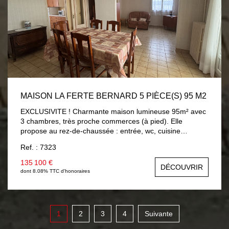
MAISON LA FERTE BERNARD 5 PIÈCE(S) 95 M2
EXCLUSIVITE ! Charmante maison lumineuse 95m² avec
3 chambres, très proche commerces (à pied). Elle
propose au rez-de-chaussée : entrée, wc, cuisine
aménagée 9m², séjour/salon 25m² (possibilité chambre)
Ref. : 7323
ouvrant sur véranda chauffée 8.30m² avec vue et accès
sur jardin, salle d'eau 5.60m². A l'étage : trois chambres
135 100 €
DÉCOUVRIR
av/parquet (9m² à 13.60m²), salle de bains 3.40m² av/wc.
dont 8.08% TTC d'honoraires
Sous-sol total (garage 23m²). Beau jardin 560m² avec
dépendances et accès véhicules sur terrain. Chauffage
électrique par chaudière, menuiseries PVC double vitrage
avec volets roulants électriques.
1
2
3
4
Suivante