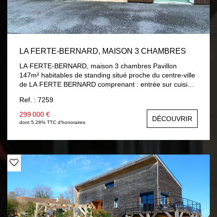
LA FERTE-BERNARD, MAISON 3 CHAMBRES
LA FERTE-BERNARD, maison 3 chambres Pavillon
147m² habitables de standing situé proche du centre-ville
de LA FERTE BERNARD comprenant : entrée sur cuisine
aménagée et équipée, séjour / salon avec accès terrasse,
Ref. : 7259
chambre, salle d'eau, wc, lingerie, garage avec porte
électrique. A l'étage : palier, deux chambres dont une
299 000 €
DÉCOUVRIR
avec mezzanine, salle de bains avec douche, wc.
dont 5.28% TTC d'honoraires
Chauffage gaz de ville au sol au rez-de-chaussée et
radiateur à l'étage, double vitrage et volets roulants
électriques. Terrain 310 m² clos.