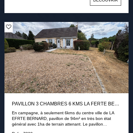
DÉCOUVRIR
3000 m2 environ avec terrasse, cour intérieur et appentis
chauffage électrique, conduit existant pour poêle Tout à
l'égout Une visite s'impose !
PAVILLON 3 CHAMBRES 6 KMS LA FERTE BERNARD 1HA DE TERRAIN
En campagne, à seulement 6kms du centre ville de LA
EFRTE BERNARD, pavillon de 94m² en très bon état
général avec 1ha de terrain attenant. Le pavillon
comprend une entrée, une cuisine aménagée équipée, un