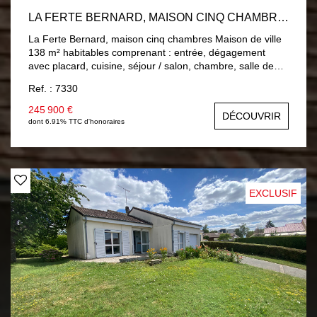
LA FERTE BERNARD, MAISON CINQ CHAMBRES
La Ferte Bernard, maison cinq chambres Maison de ville
138 m² habitables comprenant : entrée, dégagement
avec placard, cuisine, séjour / salon, chambre, salle de
bains, wc. A l'étage : palier, quatre chambres, salle d'eau,
Ref. : 7330
wc. Double vitrage PVC, Chauffage central gaz de ville.
Sous-sol : buanderie, atelier et un garage. Jardin 649 m²
245 900 €
DÉCOUVRIR
clos avec trois garages.
dont 6.91% TTC d'honoraires
EXCLUSIF