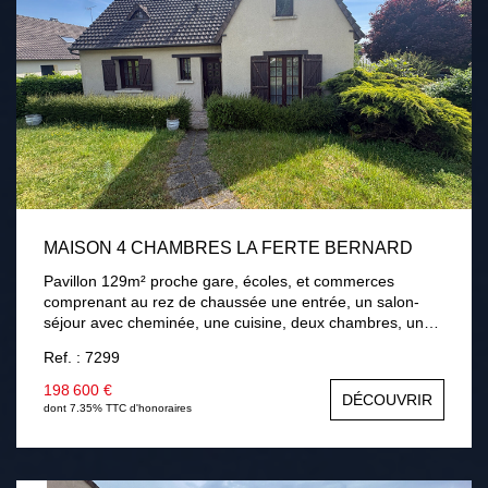
MAISON 4 CHAMBRES LA FERTE BERNARD
Pavillon 129m² proche gare, écoles, et commerces
comprenant au rez de chaussée une entrée, un salon-
séjour avec cheminée, une cuisine, deux chambres, une
salle de bains. A l'étage palier, deux chambres, une salle
Ref. : 7299
d'eau avec wc, une salle de jeux. Sous-sol total. Terrain
de 768m² avec terrasse . Chauffage gaz de ville,
198 600 €
DÉCOUVRIR
menuiseries bois double vitrage, assainissement collectif.
dont 7.35% TTC d'honoraires