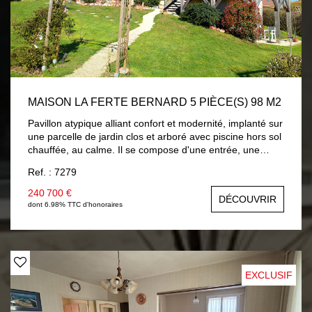
MAISON LA FERTE BERNARD 5 PIÈCE(S) 98 M2
Pavillon atypique alliant confort et modernité, implanté sur
une parcelle de jardin clos et arboré avec piscine hors sol
chauffée, au calme. Il se compose d'une entrée, une
pièce de vie avec cuisine aménagée et équipée neuve,
Ref. : 7279
vous accédez sur une terrasse surplombant le jardin avec
vue sur campagne, dégagement distribuant : chambre ,
240 700 €
DÉCOUVRIR
salle d'eau, wc avec lave-mains. Une mezzanine accueille
dont 6.98% TTC d'honoraires
un salon cosy, chambre mansardée , salle de bains et wc.
En rez-de-jardin : pièce à usage de chambre ou salon
d'été avec placards, un bureau et lingerie. En côté :
garage . Chauffage par plancher chauffant électrique et
climatisation réversible. Volets roulants solaires. A
EXCLUSIF
découvrir...