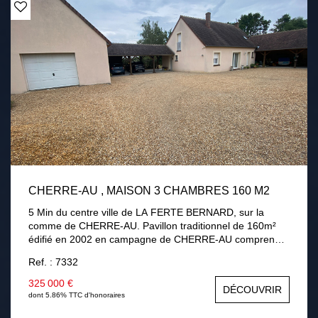
CHERRE-AU , MAISON 3 CHAMBRES 160 M2
5 Min du centre ville de LA FERTE BERNARD, sur la
comme de CHERRE-AU. Pavillon traditionnel de 160m²
édifié en 2002 en campagne de CHERRE-AU comprenant
au rez-de-chaussée : une entrée, séjour / salon avec
Ref. : 7332
cheminée insert, une cuisine aménagée équipée,
véranda, une chambre, une salle de bains avec douche,
325 000 €
DÉCOUVRIR
un cellier, une chaufferie. A l'étage : palier desservant
dont 5.86% TTC d'honoraires
deux chambres dont une 32m² pouvant être divisé, salle