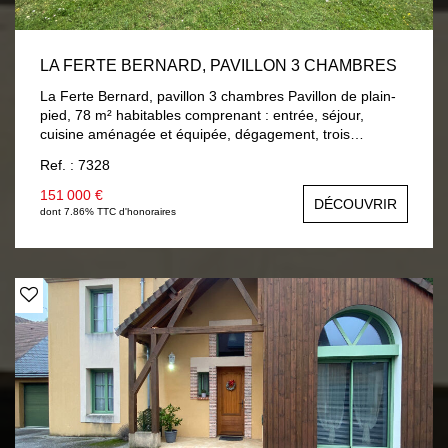
LA FERTE BERNARD, PAVILLON 3 CHAMBRES
La Ferte Bernard, pavillon 3 chambres Pavillon de plain-
pied, 78 m² habitables comprenant : entrée, séjour,
cuisine aménagée et équipée, dégagement, trois
chambres, salle de bain, wc. A la suite : garage et une
Ref. : 7328
cave. Chauffage central gaz de ville, double vitrage bois.
Terrain 750 m² clos et arboré.
151 000 €
DÉCOUVRIR
dont 7.86% TTC d'honoraires