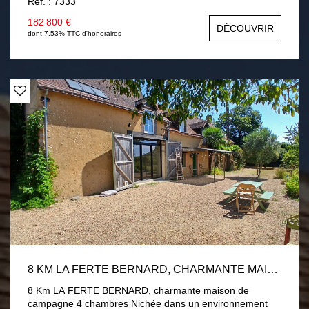
Ref. : 7333
salon-séjour avec poêle à granulés, une chambre, une
salle d'eau. En demi palier deux chambres. Garage,
182 800 €
DÉCOUVRIR
buanderie. Menuiseries PVC double vitrage volets
dont 7.53% TTC d'honoraires
roulants électrique. Assainissement par fosse toutes eaux
conforme. Terrain de 1 hectare divisé en près et verger
avec 2 chalets. Une visite s'impose !
8 KM LA FERTE BERNARD, CHARMANTE MAISON DE CAMPAGNE 4 CHAMBRES
8 Km LA FERTE BERNARD, charmante maison de
campagne 4 chambres Nichée dans un environnement