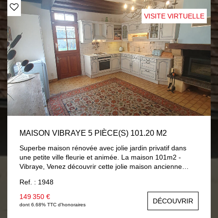
VISITE VIRTUELLE
MAISON VIBRAYE 5 PIÈCE(S) 101.20 M2
Superbe maison rénovée avec jolie jardin privatif dans
une petite ville fleurie et animée. La maison 101m2 -
Vibraye, Venez découvrir cette jolie maison ancienne
complètement rénovée au coeur des Pays de la Loire et
Ref. : 1948
ses magnifiques châteaux, forêts et zones de sport et de
relaxation. Construite vers 1850, cette propriété a
149 350 €
DÉCOUVRIR
bénéficié d'une rénovation complète : électricité,
dont 6.68% TTC d'honoraires
plomberie, menuiseries, fenêtres double vitrage, isolation,