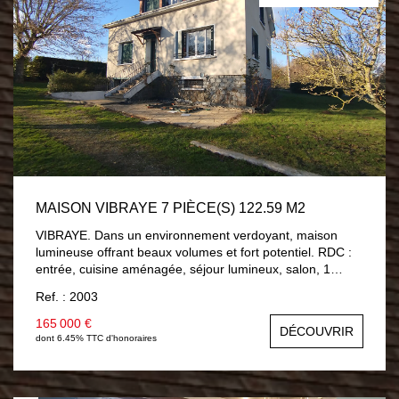
MAISON VIBRAYE 7 PIÈCE(S) 122.59 M2
VIBRAYE. Dans un environnement verdoyant, maison
lumineuse offrant beaux volumes et fort potentiel. RDC :
entrée, cuisine aménagée, séjour lumineux, salon, 1
chambre, salle d'eau, WC. Étage : 3 grandes chambres
Ref. : 2003
avec placards, WC avec lavabo. Terrain arboré d'env.
1550 m², sous-sol complet et dépendances. ? Électricité
165 000 €
DÉCOUVRIR
refaite à neuf, VMC neuve. ?? Maison saine et
dont 6.45% TTC d'honoraires
fonctionnelle, à visiter sans tarder !