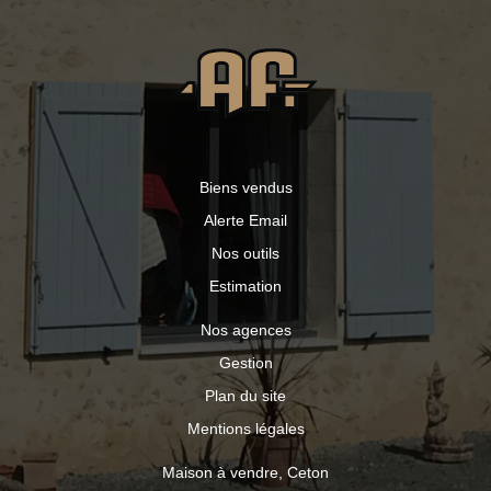
privilégiés en toute tranquillité. Plusieurs dépendances
offrent de nombreuses activités : cuisine d'été, salle de
billard, salle de jeux avec espace projection, atelier. Une
maison de gardien est présente sur la propriété
permettant le recours et le logement d'un gardien qui
s'occuperait de l'entretien du domaine de près de deux
hectares. Une propriété rare, idéale pour les amoureux
de demeures de caractère, à découvrir sans tarder.
Biens vendus
Alerte Email
Nos outils
Estimation
Nos agences
Gestion
Plan du site
Mentions légales
Maison à vendre, Ceton