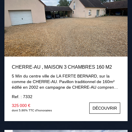
CHERRE-AU , MAISON 3 CHAMBRES 160 M2
5 Min du centre ville de LA FERTE BERNARD, sur la
comme de CHERRE-AU. Pavillon traditionnel de 160m²
édifié en 2002 en campagne de CHERRE-AU comprenant
au rez-de-chaussée : une entrée, séjour / salon avec
Ref. : 7332
cheminée insert, une cuisine aménagée équipée,
véranda, une chambre, une salle de bains avec douche,
325 000 €
DÉCOUVRIR
un cellier, une chaufferie. A l'étage : palier desservant
dont 5.86% TTC d'honoraires
deux chambres dont une 32m² pouvant être divisé, salle
d'eau avec wc. Chauffage par pompe à chaleur (2021),
assainissement individuel conforme, menuiseries PVC