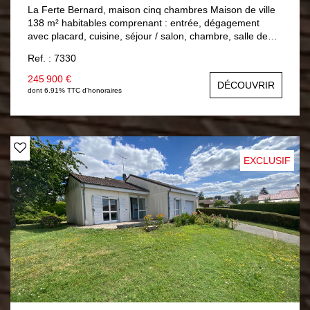
La Ferte Bernard, maison cinq chambres Maison de ville
138 m² habitables comprenant : entrée, dégagement
avec placard, cuisine, séjour / salon, chambre, salle de
bains, wc. A l'étage : palier, quatre chambres, salle d'eau,
Ref. : 7330
wc. Double vitrage PVC, Chauffage central gaz de ville.
Sous-sol : buanderie, atelier et un garage. Jardin 649 m²
245 900 €
DÉCOUVRIR
clos avec trois garages.
dont 6.91% TTC d'honoraires
EXCLUSIF