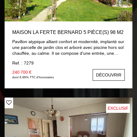
MAISON LA FERTE BERNARD 5 PIÈCE(S) 98 M2
Pavillon atypique alliant confort et modernité, implanté sur
une parcelle de jardin clos et arboré avec piscine hors sol
chauffée, au calme. Il se compose d'une entrée, une
pièce de vie avec cuisine aménagée et équipée neuve,
Ref. : 7279
vous accédez sur une terrasse surplombant le jardin avec
vue sur campagne, dégagement distribuant : chambre ,
240 700 €
DÉCOUVRIR
salle d'eau, wc avec lave-mains. Une mezzanine accueille
dont 6.98% TTC d'honoraires
un salon cosy, chambre mansardée , salle de bains et wc.
En rez-de-jardin : pièce à usage de chambre ou salon
d'été avec placards, un bureau et lingerie. En côté :
garage . Chauffage par plancher chauffant électrique et
climatisation réversible. Volets roulants solaires. A
EXCLUSIF
découvrir...