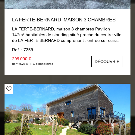
LA FERTE-BERNARD, MAISON 3 CHAMBRES
LA FERTE-BERNARD, maison 3 chambres Pavillon
147m² habitables de standing situé proche du centre-ville
de LA FERTE BERNARD comprenant : entrée sur cuisine
aménagée et équipée, séjour / salon avec accès terrasse,
Ref. : 7259
chambre, salle d'eau, wc, lingerie, garage avec porte
électrique. A l'étage : palier, deux chambres dont une
299 000 €
DÉCOUVRIR
avec mezzanine, salle de bains avec douche, wc.
dont 5.28% TTC d'honoraires
Chauffage gaz de ville au sol au rez-de-chaussée et
radiateur à l'étage, double vitrage et volets roulants
électriques. Terrain 310 m² clos.