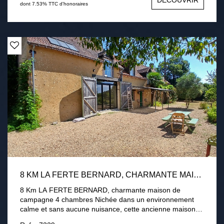
DÉCOUVRIR
buanderie. Menuiseries PVC double vitrage volets
dont 7.53% TTC d'honoraires
roulants électrique. Assainissement par fosse toutes eaux
conforme. Terrain de 1 hectare divisé en près et verger
avec 2 chalets. Une visite s'impose !
8 KM LA FERTE BERNARD, CHARMANTE MAISON DE CAMPAGNE 4 CHAMBRES
8 Km LA FERTE BERNARD, charmante maison de
campagne 4 chambres Nichée dans un environnement
calme et sans aucune nuisance, cette ancienne maison
de campagne entièrement restaurée offre 199 m²