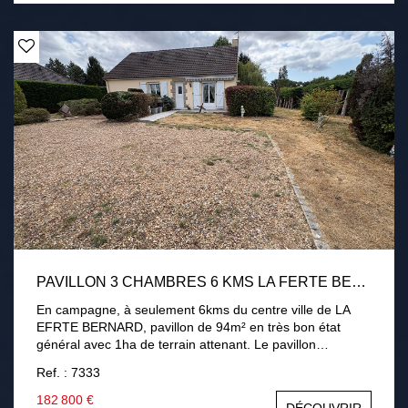
l'égout Une visite s'impose !
PAVILLON 3 CHAMBRES 6 KMS LA FERTE BERNARD 1HA DE TERRAIN
En campagne, à seulement 6kms du centre ville de LA
EFRTE BERNARD, pavillon de 94m² en très bon état
général avec 1ha de terrain attenant. Le pavillon
comprend une entrée, une cuisine aménagée équipée, un
Ref. : 7333
salon-séjour avec poêle à granulés, une chambre, une
salle d'eau. En demi palier deux chambres. Garage,
182 800 €