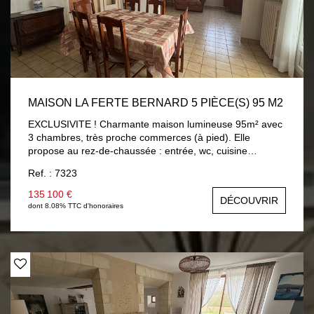
MAISON LA FERTE BERNARD 5 PIÈCE(S) 95 M2
EXCLUSIVITE ! Charmante maison lumineuse 95m² avec
3 chambres, très proche commerces (à pied). Elle
propose au rez-de-chaussée : entrée, wc, cuisine
aménagée 9m², séjour/salon 25m² (possibilité chambre)
Ref. : 7323
ouvrant sur véranda chauffée 8.30m² avec vue et accès
sur jardin, salle d'eau 5.60m². A l'étage : trois chambres
135 100 €
DÉCOUVRIR
av/parquet (9m² à 13.60m²), salle de bains 3.40m² av/wc.
dont 8.08% TTC d'honoraires
Sous-sol total (garage 23m²). Beau jardin 560m² avec
dépendances et accès véhicules sur terrain. Chauffage
électrique par chaudière, menuiseries PVC double vitrage
avec volets roulants électriques.