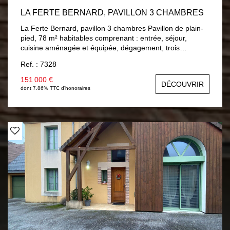
LA FERTE BERNARD, PAVILLON 3 CHAMBRES
La Ferte Bernard, pavillon 3 chambres Pavillon de plain-
pied, 78 m² habitables comprenant : entrée, séjour,
cuisine aménagée et équipée, dégagement, trois
chambres, salle de bain, wc. A la suite : garage et une
Ref. : 7328
cave. Chauffage central gaz de ville, double vitrage bois.
Terrain 750 m² clos et arboré.
151 000 €
DÉCOUVRIR
dont 7.86% TTC d'honoraires