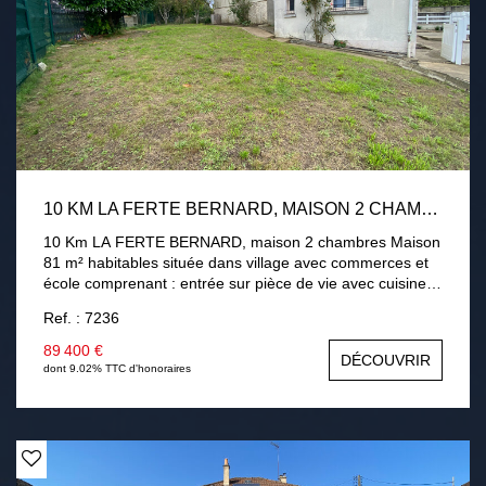
10 KM LA FERTE BERNARD, MAISON 2 CHAMBRES
10 Km LA FERTE BERNARD, maison 2 chambres Maison
81 m² habitables située dans village avec commerces et
école comprenant : entrée sur pièce de vie avec cuisine
aménagée, chambre, salle de bain, wc. A l'étage : palier,
Ref. : 7236
chambre avec placard, deux bureaux, salle d'eau avec
wc. Cave sous la maison. Double vitrage PVC, chauffage
89 400 €
DÉCOUVRIR
central fuel. Garage 45 m². Jardin 336m² clos.
dont 9.02% TTC d'honoraires