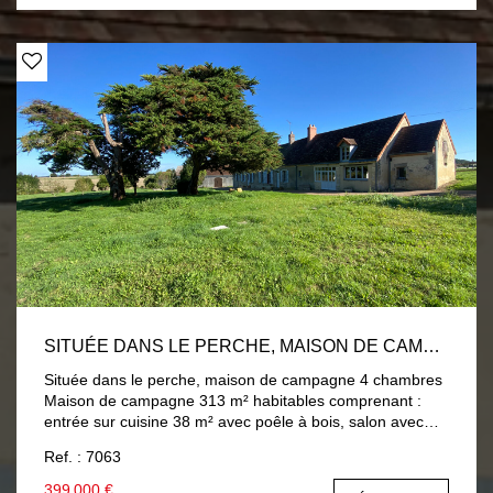
SITUÉE DANS LE PERCHE, MAISON DE CAMPAGNE 4 CHAMBRES
Située dans le perche, maison de campagne 4 chambres
Maison de campagne 313 m² habitables comprenant :
entrée sur cuisine 38 m² avec poêle à bois, salon avec
cheminée ouverte, deux chambres 20 et 30 m², salle
Ref. : 7063
d'eau avec wc, arrière cuisine, salle de jeux ou 2ème
salon 60 m², salle d'eau avec wc, chaufferie et cave sous
399 000 €