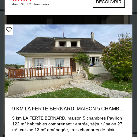
DÉCOUVRIR
la maison. A l'étage : palier, deux chambres dont une
dont 5% TTC d'honoraires
avec salle de bains, douche et wc, grenier 43m²
aménageable. Double vitrage bois, chauffage central fuel
et bois. Dépendance 300m² au sol : grange, écurie et un
atelier. Deux box à chevaux. Terrain 2 hectares clos avec
une carrière 20m * 40m. Au calme et isolé.
9 KM LA FERTE BERNARD, MAISON 5 CHAMBRES
9 km LA FERTE BERNARD, maison 5 chambres Pavillon
122 m² habitables comprenant : entrée, séjour / salon 27
m², cuisine 13 m² aménagée, trois chambres de plain-
pied (parquet massif), salle d'eau et un wc. A l'étage :