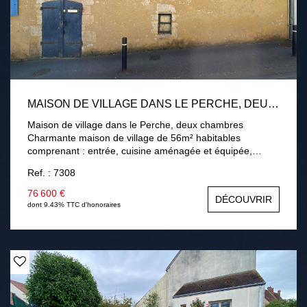
MAISON DE VILLAGE DANS LE PERCHE, DEUX CHAMBRES
Maison de village dans le Perche, deux chambres
Charmante maison de village de 56m² habitables
comprenant : entrée, cuisine aménagée et équipée,
séjour/salon avec cheminée ouverte, salle d'eau avec
Ref. : 7308
WC. À l'étage : palier et deux chambres. Double vitrage
PVC et chauffage électrique. Cave sous la maison. À
76 600 €
DÉCOUVRIR
l'extérieur : cour avec terrasse couverte donnant sur un
dont 9.43% TTC d'honoraires
jardin d'environ 200 m², sans vis-à-vis.