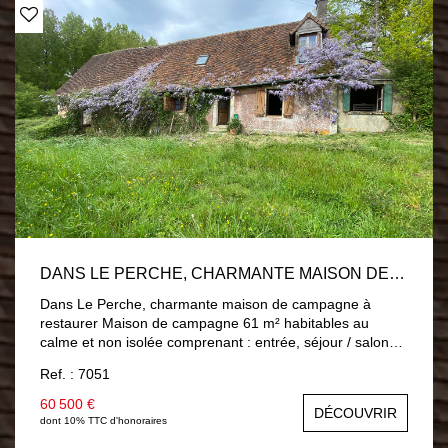
DANS LE PERCHE, CHARMANTE MAISON DE CAMPAGNE À RESTAURER
Dans Le Perche, charmante maison de campagne à
restaurer Maison de campagne 61 m² habitables au
calme et non isolée comprenant : entrée, séjour / salon
avec poêle à bois, cuisine, deux chambres, salle d'eau
Ref. : 7051
avec wc. A la suite grange et atelier. Terrain 4 230 m²
60 500 €
DÉCOUVRIR
dont 10% TTC d'honoraires