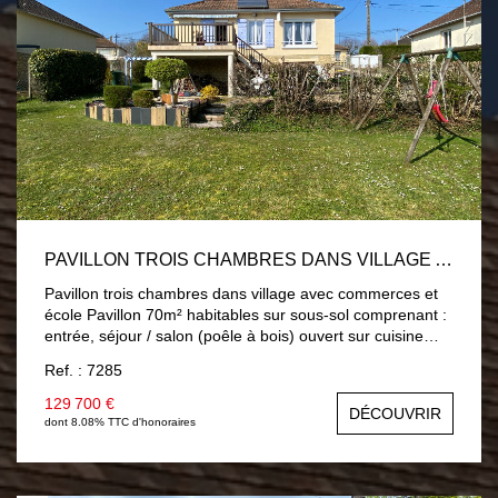
PAVILLON TROIS CHAMBRES DANS VILLAGE AVEC COMMERCES ET ÉCOLE
Pavillon trois chambres dans village avec commerces et
école Pavillon 70m² habitables sur sous-sol comprenant :
entrée, séjour / salon (poêle à bois) ouvert sur cuisine
aménagée et équipée, trois chambres dont une avec
Ref. : 7285
placard, salle d'eau et wc. Double vitrage PVC, chauffage
central fuel. Sous-sol complet : garage, buanderie et une
129 700 €
DÉCOUVRIR
cave. Terrain 689 m² clos avec portail électrique.
dont 8.08% TTC d'honoraires