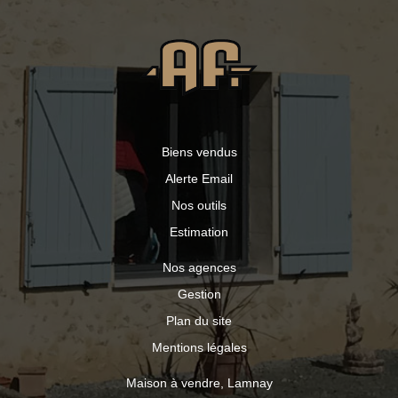
avec électricité, d'un puits, de dépendances et appentis,
le tout sur un terrain arboré. Prestations : Chauffage par
pompe à chaleur air/eau et bois Menuiseries en
aluminium double vitrage Volets roulants centralisés
Assainissement collectif (tout-à-l'égout) Adoucisseur
d'eau Un bien complet, idéal pour une famille ou pour un
projet nécessitant des espaces annexes.
Biens vendus
Alerte Email
Nos outils
Estimation
Nos agences
Gestion
Plan du site
Mentions légales
Maison à vendre, Lamnay