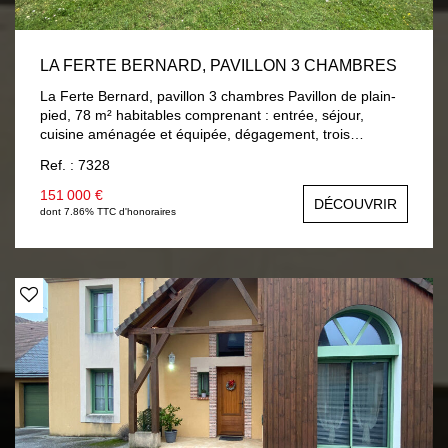
LA FERTE BERNARD, PAVILLON 3 CHAMBRES
La Ferte Bernard, pavillon 3 chambres Pavillon de plain-
pied, 78 m² habitables comprenant : entrée, séjour,
cuisine aménagée et équipée, dégagement, trois
chambres, salle de bain, wc. A la suite : garage et une
Ref. : 7328
cave. Chauffage central gaz de ville, double vitrage bois.
Terrain 750 m² clos et arboré.
151 000 €
DÉCOUVRIR
dont 7.86% TTC d'honoraires