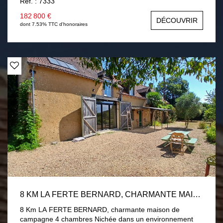
Ref. : 7333
salon-séjour avec poêle à granulés, une chambre, une
salle d'eau. En demi palier deux chambres. Garage,
182 800 €
DÉCOUVRIR
buanderie. Menuiseries PVC double vitrage volets
dont 7.53% TTC d'honoraires
roulants électrique. Assainissement par fosse toutes eaux
conforme. Terrain de 1 hectare divisé en près et verger
avec 2 chalets. Une visite s'impose !
8 KM LA FERTE BERNARD, CHARMANTE MAISON DE CAMPAGNE 4 CHAMBRES
8 Km LA FERTE BERNARD, charmante maison de
campagne 4 chambres Nichée dans un environnement