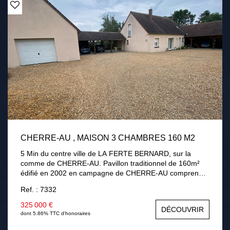
CHERRE-AU , MAISON 3 CHAMBRES 160 M2
5 Min du centre ville de LA FERTE BERNARD, sur la
comme de CHERRE-AU. Pavillon traditionnel de 160m²
édifié en 2002 en campagne de CHERRE-AU comprenant
au rez-de-chaussée : une entrée, séjour / salon avec
Ref. : 7332
cheminée insert, une cuisine aménagée équipée,
véranda, une chambre, une salle de bains avec douche,
325 000 €
DÉCOUVRIR
un cellier, une chaufferie. A l'étage : palier desservant
dont 5.86% TTC d'honoraires
deux chambres dont une 32m² pouvant être divisé, salle