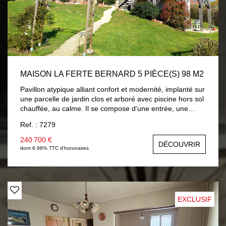
MAISON LA FERTE BERNARD 5 PIÈCE(S) 98 M2
Pavillon atypique alliant confort et modernité, implanté sur
une parcelle de jardin clos et arboré avec piscine hors sol
chauffée, au calme. Il se compose d'une entrée, une
pièce de vie avec cuisine aménagée et équipée neuve,
Ref. : 7279
vous accédez sur une terrasse surplombant le jardin avec
vue sur campagne, dégagement distribuant : chambre ,
240 700 €
DÉCOUVRIR
salle d'eau, wc avec lave-mains. Une mezzanine accueille
dont 6.98% TTC d'honoraires
un salon cosy, chambre mansardée , salle de bains et wc.
En rez-de-jardin : pièce à usage de chambre ou salon
d'été avec placards, un bureau et lingerie. En côté :
garage . Chauffage par plancher chauffant électrique et
climatisation réversible. Volets roulants solaires. A
EXCLUSIF
découvrir...