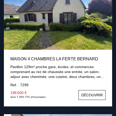
MAISON 4 CHAMBRES LA FERTE BERNARD
Pavillon 129m² proche gare, écoles, et commerces
comprenant au rez de chaussée une entrée, un salon-
séjour avec cheminée, une cuisine, deux chambres, une
salle de bains. A l'étage palier, deux chambres, une salle
Ref. : 7299
d'eau avec wc, une salle de jeux. Sous-sol total. Terrain
de 768m² avec terrasse . Chauffage gaz de ville,
198 600 €
DÉCOUVRIR
menuiseries bois double vitrage, assainissement collectif.
dont 7.35% TTC d'honoraires