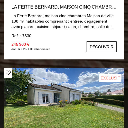
LA FERTE BERNARD, MAISON CINQ CHAMBRES
La Ferte Bernard, maison cinq chambres Maison de ville
138 m² habitables comprenant : entrée, dégagement
avec placard, cuisine, séjour / salon, chambre, salle de
bains, wc. A l'étage : palier, quatre chambres, salle d'eau,
Ref. : 7330
wc. Double vitrage PVC, Chauffage central gaz de ville.
Sous-sol : buanderie, atelier et un garage. Jardin 649 m²
245 900 €
DÉCOUVRIR
clos avec trois garages.
dont 6.91% TTC d'honoraires
EXCLUSIF