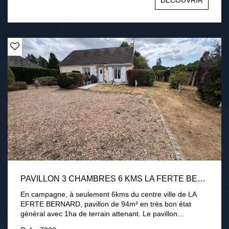
DÉCOUVRIR
3000 m2 environ avec terrasse, cour intérieur et appentis
chauffage électrique, conduit existant pour poêle Tout à
l'égout Une visite s'impose !
PAVILLON 3 CHAMBRES 6 KMS LA FERTE BERNARD 1HA DE TERRAIN
En campagne, à seulement 6kms du centre ville de LA
EFRTE BERNARD, pavillon de 94m² en très bon état
général avec 1ha de terrain attenant. Le pavillon
comprend une entrée, une cuisine aménagée équipée, un