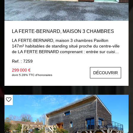
LA FERTE-BERNARD, MAISON 3 CHAMBRES
LA FERTE-BERNARD, maison 3 chambres Pavillon
147m² habitables de standing situé proche du centre-ville
de LA FERTE BERNARD comprenant : entrée sur cuisine
aménagée et équipée, séjour / salon avec accès terrasse,
Ref. : 7259
chambre, salle d'eau, wc, lingerie, garage avec porte
électrique. A l'étage : palier, deux chambres dont une
299 000 €
DÉCOUVRIR
avec mezzanine, salle de bains avec douche, wc.
dont 5.28% TTC d'honoraires
Chauffage gaz de ville au sol au rez-de-chaussée et
radiateur à l'étage, double vitrage et volets roulants
électriques. Terrain 310 m² clos.