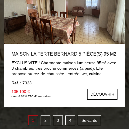
MAISON LA FERTE BERNARD 5 PIÈCE(S) 95 M2
EXCLUSIVITE ! Charmante maison lumineuse 95m² avec
3 chambres, très proche commerces (à pied). Elle
propose au rez-de-chaussée : entrée, wc, cuisine
aménagée 9m², séjour/salon 25m² (possibilité chambre)
Ref. : 7323
ouvrant sur véranda chauffée 8.30m² avec vue et accès
sur jardin, salle d'eau 5.60m². A l'étage : trois chambres
135 100 €
DÉCOUVRIR
av/parquet (9m² à 13.60m²), salle de bains 3.40m² av/wc.
dont 8.08% TTC d'honoraires
Sous-sol total (garage 23m²). Beau jardin 560m² avec
dépendances et accès véhicules sur terrain. Chauffage
électrique par chaudière, menuiseries PVC double vitrage
avec volets roulants électriques.
1
2
3
4
Suivante