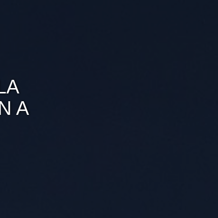
LA
N A