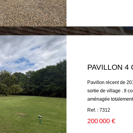
une chaufferie. A l'é
dont une 32m² pouvant
Chauffage par pompe 
individuel conforme, 
roulants. Grand garag
et cave, grenier sur l
près de 9 180m² clos 
verger. ET TOUT C
FERTE BERNARD !
Pavillon récent de 20
sortie de village . Il
aménagée totalement 
33 m2, deux chambres, une
Ref. : 7312
deux grandes chambre
200 000 €
Jolie jardin sans vi
environ avec terrasse,