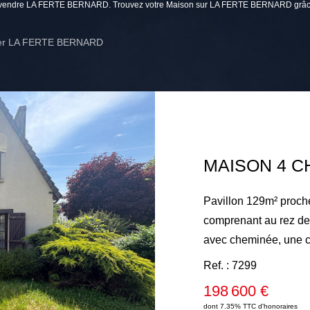
n à vendre LA FERTE BERNARD. Trouvez votre Maison sur LA FERTE BERNARD grâce
ier LA FERTE BERNARD
Pavillon 129m² proch
comprenant au rez de chaussée une entrée, un salon-séjour
avec cheminée, une c
bains. A l'étage pali
Ref. : 7299
wc, une salle de jeux.
198 600 €
terrasse . Chauffage 
dont 7.35% TTC d'honoraires