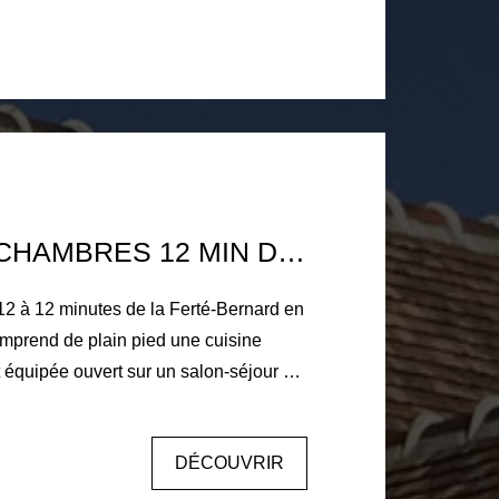
tage : palier desservant deux chambres
 être divisé, salle d'eau avec wc.
à chaleur (2021), assainissement
menuiseries PVC double vitrage, volets
e carrelé de 58m² avec wc, point d'eau
'ensemble. Double appentis. Jardin et
et sécurisé avec marre, forage, et
ELA A 5 MIN DU CENTRE VILLE DE LA
PAVILLON 4 CHAMBRES 12 MIN DE LA FERTÉ-BERNARD
12 à 12 minutes de la Ferté-Bernard en
 comprend de plain pied une cuisine
équipée ouvert sur un salon-séjour de
 salle d'eau récente. A l'étage
s. Garage et grenier sur le dessus.
DÉCOUVRIR
s à vis avec vue campagne de 3000 m2
 cour intérieur et appentis chauffage