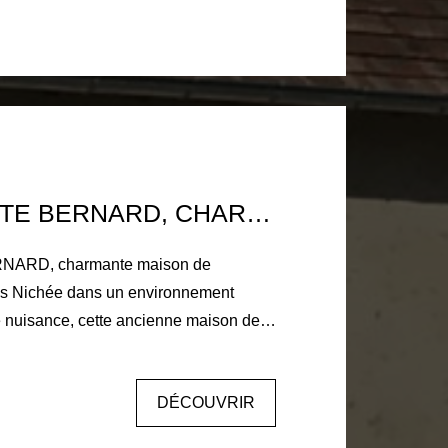
sse toutes eaux conforme. Terrain de 1
 et verger avec 2 chalets. Une visite
8 KM LA FERTE BERNARD, CHARMANTE MAISON DE CAMPAGNE 4 CHAMBRES
NARD, charmante maison de
 Nichée dans un environnement
 nuisance, cette ancienne maison de
restaurée offre 199 m² habitables et
de la nature à la recherche de
DÉCOUVRIR
de confort. Au rez-de-chaussée, vous
ine aménagée et équipée, ouverte sur