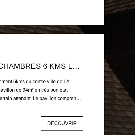
tant pour poêle Tout à l'égout Une
PAVILLON 3 CHAMBRES 6 KMS LA FERTE BERNARD 1HA DE TERRAIN
ment 6kms du centre ville de LA
llon de 94m² en très bon état
errain attenant. Le pavillon comprend
ine aménagée équipée, un salon-séjour
, une chambre, une salle d'eau. En
DÉCOUVRIR
mbres. Garage, buanderie. Menuiseries
lets roulants électrique.