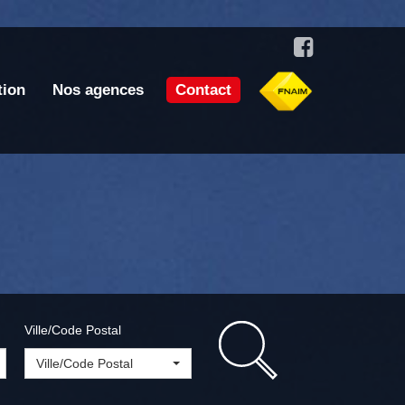
tion
Nos agences
Contact
Ville/Code Postal
Ville/Code Postal