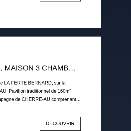
t collectif.
CHERRE-AU , MAISON 3 CHAMBRES 160 M2
le de LA FERTE BERNARD, sur la
 Pavillon traditionnel de 160m²
campagne de CHERRE-AU comprenant
une entrée, séjour / salon avec
 cuisine aménagée équipée, véranda,
DÉCOUVRIR
e de bains avec douche, un cellier,