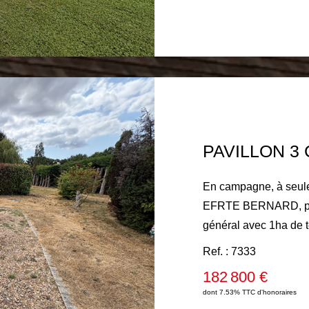
électrique, conduit exis
visite s'impose !
En campagne, à seule
EFRTE BERNARD, pavi
général avec 1ha de t
une entrée, une cuis
Ref. : 7333
avec poêle à granulés
182 800 €
demi palier deux cha
dont 7.53% TTC d'honoraires
PVC double vitrage vo