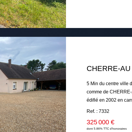
vitrage, assainissemen
5 Min du centre vil
comme de CHERRE-AU.
édifié en 2002 en 
au rez-de-chaussée : 
Ref. : 7332
cheminée insert, une
325 000 €
une chambre, une sall
dont 5.86% TTC d'honoraires