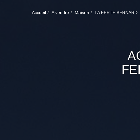
Accueil
A vendre
Maison
LA FERTE BERNARD
A
FE