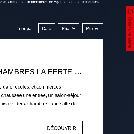
 aux annonces immobilières de Agence Fertoise Immobilière.
Créer une alerte
Trier par :
Date
Prix -/+
Prix +/-
MAISON 4 CHAMBRES LA FERTE BERNARD
e gare, écoles, et commerces
uisine, deux chambres, une salle de
er, deux chambres, une salle d'eau avec
 Sous-sol total. Terrain de 768m² avec
DÉCOUVRIR
gaz de ville, menuiseries bois double