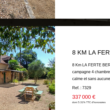
Assainissement par fo
hectare divisé en près
s'impose !
8 Km LA FERTE BER
campagne 4 chambres
calme et sans aucune
campagne entièrement 
Ref. : 7329
séduira les amoureux 
337 000 €
volumes généreux et 
dont 5.31% TTC d'honoraires
découvrirez une cuis