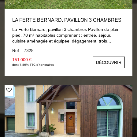
LA FERTE BERNARD, PAVILLON 3 CHAMBRES
La Ferte Bernard, pavillon 3 chambres Pavillon de plain-
pied, 78 m² habitables comprenant : entrée, séjour,
cuisine aménagée et équipée, dégagement, trois
chambres, salle de bain, wc. A la suite : garage et une
Ref. : 7328
cave. Chauffage central gaz de ville, double vitrage bois.
Terrain 750 m² clos et arboré.
151 000 €
DÉCOUVRIR
dont 7.86% TTC d'honoraires