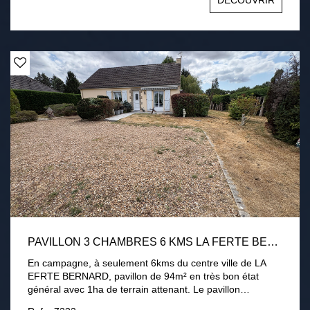
DÉCOUVRIR
3000 m2 environ avec terrasse, cour intérieur et appentis
chauffage électrique, conduit existant pour poêle Tout à
l'égout Une visite s'impose !
PAVILLON 3 CHAMBRES 6 KMS LA FERTE BERNARD 1HA DE TERRAIN
En campagne, à seulement 6kms du centre ville de LA
EFRTE BERNARD, pavillon de 94m² en très bon état
général avec 1ha de terrain attenant. Le pavillon
comprend une entrée, une cuisine aménagée équipée, un