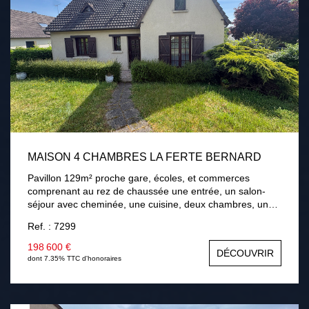
MAISON 4 CHAMBRES LA FERTE BERNARD
Pavillon 129m² proche gare, écoles, et commerces
comprenant au rez de chaussée une entrée, un salon-
séjour avec cheminée, une cuisine, deux chambres, une
salle de bains. A l'étage palier, deux chambres, une salle
Ref. : 7299
d'eau avec wc, une salle de jeux. Sous-sol total. Terrain
de 768m² avec terrasse . Chauffage gaz de ville,
198 600 €
DÉCOUVRIR
menuiseries bois double vitrage, assainissement collectif.
dont 7.35% TTC d'honoraires