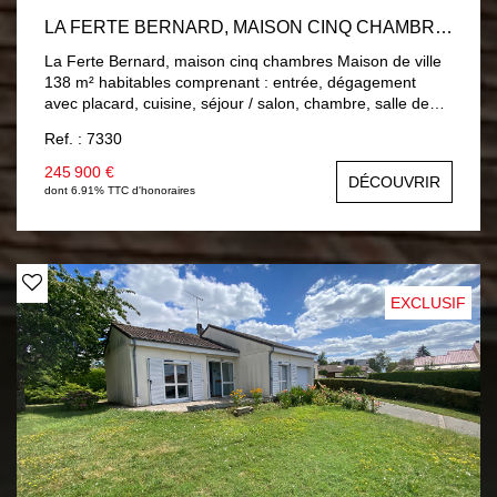
LA FERTE BERNARD, MAISON CINQ CHAMBRES
La Ferte Bernard, maison cinq chambres Maison de ville
138 m² habitables comprenant : entrée, dégagement
avec placard, cuisine, séjour / salon, chambre, salle de
bains, wc. A l'étage : palier, quatre chambres, salle d'eau,
Ref. : 7330
wc. Double vitrage PVC, Chauffage central gaz de ville.
Sous-sol : buanderie, atelier et un garage. Jardin 649 m²
245 900 €
DÉCOUVRIR
clos avec trois garages.
dont 6.91% TTC d'honoraires
EXCLUSIF