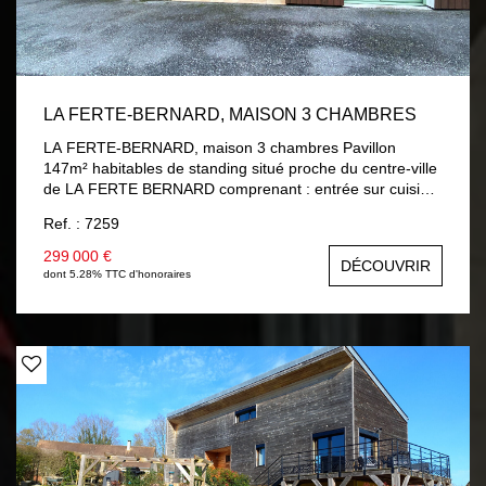
LA FERTE-BERNARD, MAISON 3 CHAMBRES
LA FERTE-BERNARD, maison 3 chambres Pavillon
147m² habitables de standing situé proche du centre-ville
de LA FERTE BERNARD comprenant : entrée sur cuisine
aménagée et équipée, séjour / salon avec accès terrasse,
Ref. : 7259
chambre, salle d'eau, wc, lingerie, garage avec porte
électrique. A l'étage : palier, deux chambres dont une
299 000 €
DÉCOUVRIR
avec mezzanine, salle de bains avec douche, wc.
dont 5.28% TTC d'honoraires
Chauffage gaz de ville au sol au rez-de-chaussée et
radiateur à l'étage, double vitrage et volets roulants
électriques. Terrain 310 m² clos.