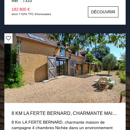
Ref. : 7333
salon-séjour avec poêle à granulés, une chambre, une
salle d'eau. En demi palier deux chambres. Garage,
182 800 €
DÉCOUVRIR
buanderie. Menuiseries PVC double vitrage volets
dont 7.53% TTC d'honoraires
roulants électrique. Assainissement par fosse toutes eaux
conforme. Terrain de 1 hectare divisé en près et verger
avec 2 chalets. Une visite s'impose !
8 KM LA FERTE BERNARD, CHARMANTE MAISON DE CAMPAGNE 4 CHAMBRES
8 Km LA FERTE BERNARD, charmante maison de
campagne 4 chambres Nichée dans un environnement