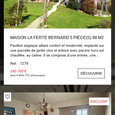
MAISON LA FERTE BERNARD 5 PIÈCE(S) 98 M2
Pavillon atypique alliant confort et modernité, implanté sur
une parcelle de jardin clos et arboré avec piscine hors sol
chauffée, au calme. Il se compose d'une entrée, une
pièce de vie avec cuisine aménagée et équipée neuve,
Ref. : 7279
vous accédez sur une terrasse surplombant le jardin avec
vue sur campagne, dégagement distribuant : chambre ,
240 700 €
DÉCOUVRIR
salle d'eau, wc avec lave-mains. Une mezzanine accueille
dont 6.98% TTC d'honoraires
un salon cosy, chambre mansardée , salle de bains et wc.
En rez-de-jardin : pièce à usage de chambre ou salon
d'été avec placards, un bureau et lingerie. En côté :
garage . Chauffage par plancher chauffant électrique et
climatisation réversible. Volets roulants solaires. A
EXCLUSIF
découvrir...