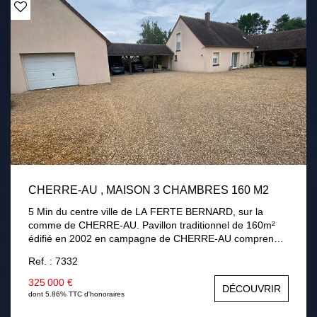
CHERRE-AU , MAISON 3 CHAMBRES 160 M2
5 Min du centre ville de LA FERTE BERNARD, sur la
comme de CHERRE-AU. Pavillon traditionnel de 160m²
édifié en 2002 en campagne de CHERRE-AU comprenant
au rez-de-chaussée : une entrée, séjour / salon avec
Ref. : 7332
cheminée insert, une cuisine aménagée équipée,
véranda, une chambre, une salle de bains avec douche,
325 000 €
DÉCOUVRIR
un cellier, une chaufferie. A l'étage : palier desservant
dont 5.86% TTC d'honoraires
deux chambres dont une 32m² pouvant être divisé, salle