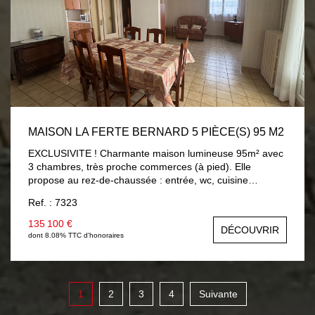
MAISON LA FERTE BERNARD 5 PIÈCE(S) 95 M2
EXCLUSIVITE ! Charmante maison lumineuse 95m² avec
3 chambres, très proche commerces (à pied). Elle
propose au rez-de-chaussée : entrée, wc, cuisine
aménagée 9m², séjour/salon 25m² (possibilité chambre)
Ref. : 7323
ouvrant sur véranda chauffée 8.30m² avec vue et accès
sur jardin, salle d'eau 5.60m². A l'étage : trois chambres
135 100 €
DÉCOUVRIR
av/parquet (9m² à 13.60m²), salle de bains 3.40m² av/wc.
dont 8.08% TTC d'honoraires
Sous-sol total (garage 23m²). Beau jardin 560m² avec
dépendances et accès véhicules sur terrain. Chauffage
électrique par chaudière, menuiseries PVC double vitrage
avec volets roulants électriques.
1
2
3
4
Suivante