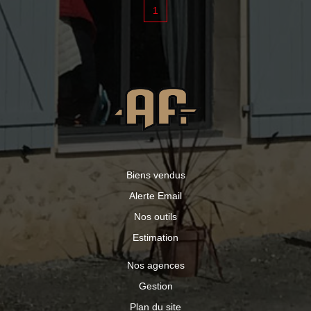
Idéal projet pro/artisan, investisseur. Travaux à prévoir
1
mais bon potentiel. Bourg calme, commodités à pied
Biens vendus
Alerte Email
Nos outils
Estimation
Nos agences
Gestion
Plan du site