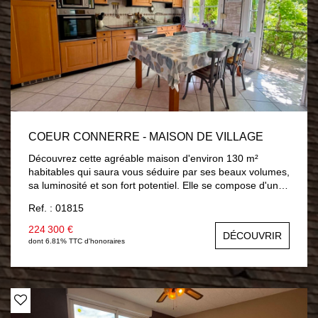
COEUR CONNERRE - MAISON DE VILLAGE
Découvrez cette agréable maison d'environ 130 m²
habitables qui saura vous séduire par ses beaux volumes,
sa luminosité et son fort potentiel. Elle se compose d'une
entrée, d'une salle à manger, d'un salon lumineux, d'une
Ref. : 01815
cuisine aménagée et équipée, d'un WC, d'une salle de
bains ainsi que de 4 belles chambres à l'étage avec la
224 300 €
DÉCOUVRIR
possibilité d'une 5? chambre selon vos besoins. La
dont 6.81% TTC d'honoraires
maison dispose également d'un sous-sol total offrant de
nombreuses possibilités : stockage, atelier, buanderie,
garage ou encore espace bricolage. Une maison
fonctionnelle et familiale avec un terrain agréable de 429
m² et proximité immédiate des commerces, écoles et