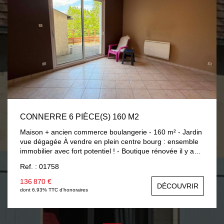
services font partie des nombreux atouts de ce bien.
CONNERRE 6 PIÈCE(S) 160 M2
Maison + ancien commerce boulangerie - 160 m² - Jardin
vue dégagée À vendre en plein centre bourg : ensemble
immobilier avec fort potentiel ! - Boutique rénovée il y a
4/5 ans (18,30 m²) ? propre, clim réversible, façade
Ref. : 01758
refaite. -Ancien fournil (env. 59 m²) : réserve, douche,
WC, grenier sur l'ensemble. - Maison d'habitation (env. 90
136 870 €
DÉCOUVRIR
m²) : RDC : cuisine aménagée/équipée, salle à manger
dont 6.93% TTC d'honoraires
Étage : 3 chambres (dont 2 en enfilade), salle d'eau, WC
séparé, pièce en plus (future sde ou bureau) Extérieur :
Terrasse, cave voûtée, jardin avec belle vue sur le Duée.