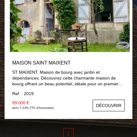
MAISON SAINT MAIXENT
ST MAIXENT. Maison de bourg avec jardin et
dépendances. Découvrez cette charmante maison de
bourg offrant un beau potentiel, idéale pour un premier
achat ou un projet d'investissement. Au rez-de-chaussée,
Ref. : 2019
vous trouverez une entrée desservant une cuisine
aménagée, ainsi qu'un agréable séjour/salon avec
89 000 €
DÉCOUVRIR
cheminée à foyer ouvert, parfait pour vos moments de
dont 7.23% TTC d'honoraires
convivialité. Un dégagement mène à une chambre, une
salle d'eau et un WC indépendant. En demi niveau, un
palier distribue une petite chambre, idéale pour un bureau
ou une chambre d'appoint. La maison dispose également
1
de combles aménageables de 60m², offrant de belles