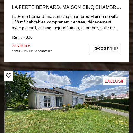
LA FERTE BERNARD, MAISON CINQ CHAMBRES
La Ferte Bernard, maison cinq chambres Maison de ville
138 m² habitables comprenant : entrée, dégagement
avec placard, cuisine, séjour / salon, chambre, salle de
bains, wc. A l'étage : palier, quatre chambres, salle d'eau,
Ref. : 7330
wc. Double vitrage PVC, Chauffage central gaz de ville.
Sous-sol : buanderie, atelier et un garage. Jardin 649 m²
245 900 €
DÉCOUVRIR
clos avec trois garages.
dont 6.91% TTC d'honoraires
EXCLUSIF