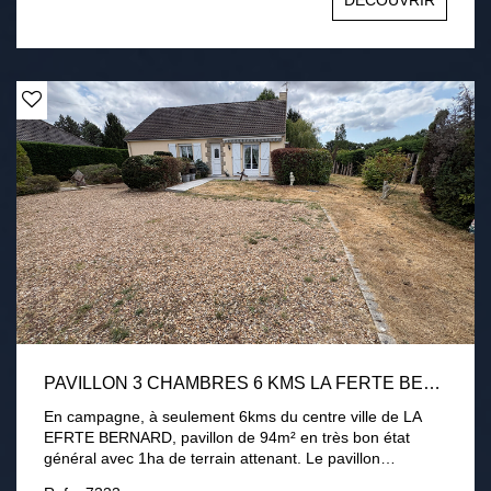
DÉCOUVRIR
3000 m2 environ avec terrasse, cour intérieur et appentis
chauffage électrique, conduit existant pour poêle Tout à
l'égout Une visite s'impose !
PAVILLON 3 CHAMBRES 6 KMS LA FERTE BERNARD 1HA DE TERRAIN
En campagne, à seulement 6kms du centre ville de LA
EFRTE BERNARD, pavillon de 94m² en très bon état
général avec 1ha de terrain attenant. Le pavillon
comprend une entrée, une cuisine aménagée équipée, un