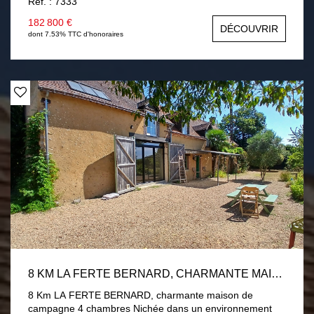
Ref. : 7333
salon-séjour avec poêle à granulés, une chambre, une
salle d'eau. En demi palier deux chambres. Garage,
182 800 €
DÉCOUVRIR
buanderie. Menuiseries PVC double vitrage volets
dont 7.53% TTC d'honoraires
roulants électrique. Assainissement par fosse toutes eaux
conforme. Terrain de 1 hectare divisé en près et verger
avec 2 chalets. Une visite s'impose !
8 KM LA FERTE BERNARD, CHARMANTE MAISON DE CAMPAGNE 4 CHAMBRES
8 Km LA FERTE BERNARD, charmante maison de
campagne 4 chambres Nichée dans un environnement