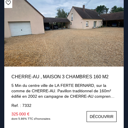
CHERRE-AU , MAISON 3 CHAMBRES 160 M2
5 Min du centre ville de LA FERTE BERNARD, sur la
comme de CHERRE-AU. Pavillon traditionnel de 160m²
édifié en 2002 en campagne de CHERRE-AU comprenant
au rez-de-chaussée : une entrée, séjour / salon avec
Ref. : 7332
cheminée insert, une cuisine aménagée équipée,
véranda, une chambre, une salle de bains avec douche,
325 000 €
DÉCOUVRIR
un cellier, une chaufferie. A l'étage : palier desservant
dont 5.86% TTC d'honoraires
deux chambres dont une 32m² pouvant être divisé, salle