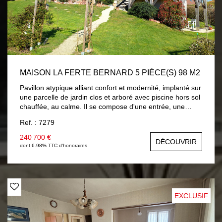
MAISON LA FERTE BERNARD 5 PIÈCE(S) 98 M2
Pavillon atypique alliant confort et modernité, implanté sur
une parcelle de jardin clos et arboré avec piscine hors sol
chauffée, au calme. Il se compose d'une entrée, une
pièce de vie avec cuisine aménagée et équipée neuve,
Ref. : 7279
vous accédez sur une terrasse surplombant le jardin avec
vue sur campagne, dégagement distribuant : chambre ,
240 700 €
DÉCOUVRIR
salle d'eau, wc avec lave-mains. Une mezzanine accueille
dont 6.98% TTC d'honoraires
un salon cosy, chambre mansardée , salle de bains et wc.
En rez-de-jardin : pièce à usage de chambre ou salon
d'été avec placards, un bureau et lingerie. En côté :
garage . Chauffage par plancher chauffant électrique et
climatisation réversible. Volets roulants solaires. A
EXCLUSIF
découvrir...