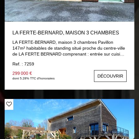
LA FERTE-BERNARD, MAISON 3 CHAMBRES
LA FERTE-BERNARD, maison 3 chambres Pavillon
147m² habitables de standing situé proche du centre-ville
de LA FERTE BERNARD comprenant : entrée sur cuisine
aménagée et équipée, séjour / salon avec accès terrasse,
Ref. : 7259
chambre, salle d'eau, wc, lingerie, garage avec porte
électrique. A l'étage : palier, deux chambres dont une
299 000 €
DÉCOUVRIR
avec mezzanine, salle de bains avec douche, wc.
dont 5.28% TTC d'honoraires
Chauffage gaz de ville au sol au rez-de-chaussée et
radiateur à l'étage, double vitrage et volets roulants
électriques. Terrain 310 m² clos.