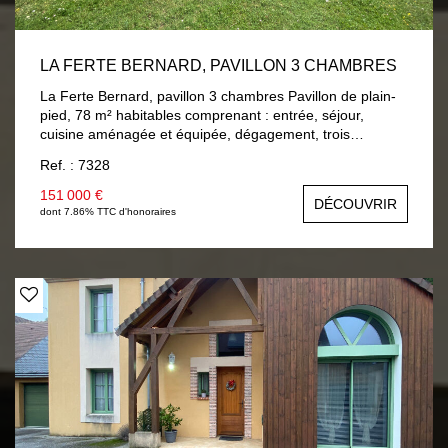
LA FERTE BERNARD, PAVILLON 3 CHAMBRES
La Ferte Bernard, pavillon 3 chambres Pavillon de plain-
pied, 78 m² habitables comprenant : entrée, séjour,
cuisine aménagée et équipée, dégagement, trois
chambres, salle de bain, wc. A la suite : garage et une
Ref. : 7328
cave. Chauffage central gaz de ville, double vitrage bois.
Terrain 750 m² clos et arboré.
151 000 €
DÉCOUVRIR
dont 7.86% TTC d'honoraires