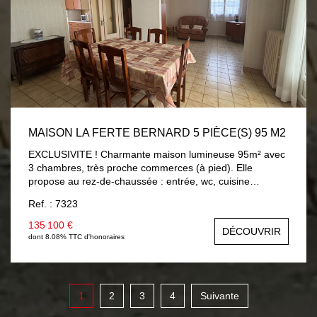
MAISON LA FERTE BERNARD 5 PIÈCE(S) 95 M2
EXCLUSIVITE ! Charmante maison lumineuse 95m² avec
3 chambres, très proche commerces (à pied). Elle
propose au rez-de-chaussée : entrée, wc, cuisine
aménagée 9m², séjour/salon 25m² (possibilité chambre)
Ref. : 7323
ouvrant sur véranda chauffée 8.30m² avec vue et accès
sur jardin, salle d'eau 5.60m². A l'étage : trois chambres
135 100 €
DÉCOUVRIR
av/parquet (9m² à 13.60m²), salle de bains 3.40m² av/wc.
dont 8.08% TTC d'honoraires
Sous-sol total (garage 23m²). Beau jardin 560m² avec
dépendances et accès véhicules sur terrain. Chauffage
électrique par chaudière, menuiseries PVC double vitrage
avec volets roulants électriques.
1
2
3
4
Suivante