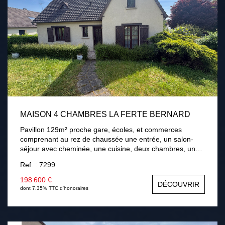
MAISON 4 CHAMBRES LA FERTE BERNARD
Pavillon 129m² proche gare, écoles, et commerces
comprenant au rez de chaussée une entrée, un salon-
séjour avec cheminée, une cuisine, deux chambres, une
salle de bains. A l'étage palier, deux chambres, une salle
Ref. : 7299
d'eau avec wc, une salle de jeux. Sous-sol total. Terrain
de 768m² avec terrasse . Chauffage gaz de ville,
198 600 €
DÉCOUVRIR
menuiseries bois double vitrage, assainissement collectif.
dont 7.35% TTC d'honoraires