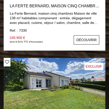
LA FERTE BERNARD, MAISON CINQ CHAMBRES
La Ferte Bernard, maison cinq chambres Maison de ville
138 m² habitables comprenant : entrée, dégagement
avec placard, cuisine, séjour / salon, chambre, salle de
bains, wc. A l'étage : palier, quatre chambres, salle d'eau,
Ref. : 7330
wc. Double vitrage PVC, Chauffage central gaz de ville.
Sous-sol : buanderie, atelier et un garage. Jardin 649 m²
245 900 €
DÉCOUVRIR
clos avec trois garages.
dont 6.91% TTC d'honoraires
EXCLUSIF