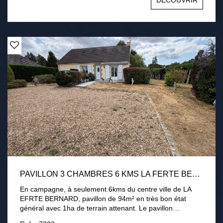
DÉCOUVRIR
3000 m2 environ avec terrasse, cour intérieur et appentis
chauffage électrique, conduit existant pour poêle Tout à
l'égout Une visite s'impose !
PAVILLON 3 CHAMBRES 6 KMS LA FERTE BERNARD 1HA DE TERRAIN
En campagne, à seulement 6kms du centre ville de LA
EFRTE BERNARD, pavillon de 94m² en très bon état
général avec 1ha de terrain attenant. Le pavillon
comprend une entrée, une cuisine aménagée équipée, un