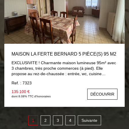
MAISON LA FERTE BERNARD 5 PIÈCE(S) 95 M2
EXCLUSIVITE ! Charmante maison lumineuse 95m² avec
3 chambres, très proche commerces (à pied). Elle
propose au rez-de-chaussée : entrée, wc, cuisine
aménagée 9m², séjour/salon 25m² (possibilité chambre)
Ref. : 7323
ouvrant sur véranda chauffée 8.30m² avec vue et accès
sur jardin, salle d'eau 5.60m². A l'étage : trois chambres
135 100 €
DÉCOUVRIR
av/parquet (9m² à 13.60m²), salle de bains 3.40m² av/wc.
dont 8.08% TTC d'honoraires
Sous-sol total (garage 23m²). Beau jardin 560m² avec
dépendances et accès véhicules sur terrain. Chauffage
électrique par chaudière, menuiseries PVC double vitrage
avec volets roulants électriques.
1
2
3
4
Suivante