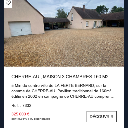
CHERRE-AU , MAISON 3 CHAMBRES 160 M2
5 Min du centre ville de LA FERTE BERNARD, sur la
comme de CHERRE-AU. Pavillon traditionnel de 160m²
édifié en 2002 en campagne de CHERRE-AU comprenant
au rez-de-chaussée : une entrée, séjour / salon avec
Ref. : 7332
cheminée insert, une cuisine aménagée équipée,
véranda, une chambre, une salle de bains avec douche,
325 000 €
DÉCOUVRIR
un cellier, une chaufferie. A l'étage : palier desservant
dont 5.86% TTC d'honoraires
deux chambres dont une 32m² pouvant être divisé, salle