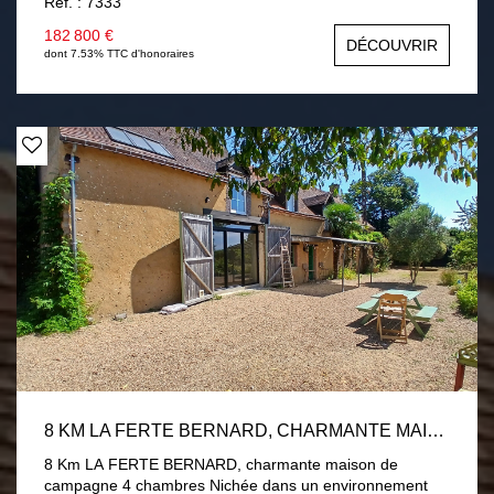
Ref. : 7333
salon-séjour avec poêle à granulés, une chambre, une
salle d'eau. En demi palier deux chambres. Garage,
182 800 €
DÉCOUVRIR
buanderie. Menuiseries PVC double vitrage volets
dont 7.53% TTC d'honoraires
roulants électrique. Assainissement par fosse toutes eaux
conforme. Terrain de 1 hectare divisé en près et verger
avec 2 chalets. Une visite s'impose !
8 KM LA FERTE BERNARD, CHARMANTE MAISON DE CAMPAGNE 4 CHAMBRES
8 Km LA FERTE BERNARD, charmante maison de
campagne 4 chambres Nichée dans un environnement