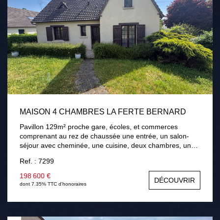
MAISON 4 CHAMBRES LA FERTE BERNARD
Pavillon 129m² proche gare, écoles, et commerces
comprenant au rez de chaussée une entrée, un salon-
séjour avec cheminée, une cuisine, deux chambres, une
salle de bains. A l'étage palier, deux chambres, une salle
Ref. : 7299
d'eau avec wc, une salle de jeux. Sous-sol total. Terrain
de 768m² avec terrasse . Chauffage gaz de ville,
198 600 €
DÉCOUVRIR
menuiseries bois double vitrage, assainissement collectif.
dont 7.35% TTC d'honoraires