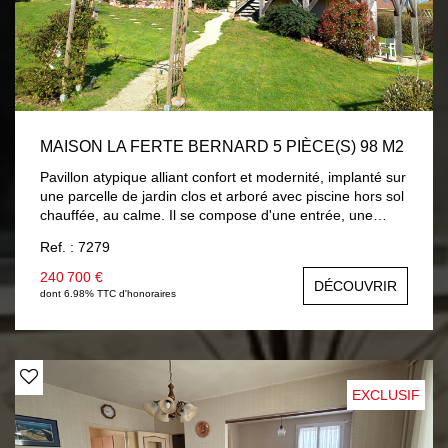
MAISON LA FERTE BERNARD 5 PIÈCE(S) 98 M2
Pavillon atypique alliant confort et modernité, implanté sur
une parcelle de jardin clos et arboré avec piscine hors sol
chauffée, au calme. Il se compose d'une entrée, une
pièce de vie avec cuisine aménagée et équipée neuve,
Ref. : 7279
vous accédez sur une terrasse surplombant le jardin avec
vue sur campagne, dégagement distribuant : chambre ,
240 700 €
DÉCOUVRIR
salle d'eau, wc avec lave-mains. Une mezzanine accueille
dont 6.98% TTC d'honoraires
un salon cosy, chambre mansardée , salle de bains et wc.
En rez-de-jardin : pièce à usage de chambre ou salon
d'été avec placards, un bureau et lingerie. En côté :
garage . Chauffage par plancher chauffant électrique et
climatisation réversible. Volets roulants solaires. A
EXCLUSIF
découvrir...