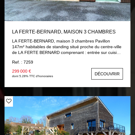
LA FERTE-BERNARD, MAISON 3 CHAMBRES
LA FERTE-BERNARD, maison 3 chambres Pavillon
147m² habitables de standing situé proche du centre-ville
de LA FERTE BERNARD comprenant : entrée sur cuisine
aménagée et équipée, séjour / salon avec accès terrasse,
Ref. : 7259
chambre, salle d'eau, wc, lingerie, garage avec porte
électrique. A l'étage : palier, deux chambres dont une
299 000 €
DÉCOUVRIR
avec mezzanine, salle de bains avec douche, wc.
dont 5.28% TTC d'honoraires
Chauffage gaz de ville au sol au rez-de-chaussée et
radiateur à l'étage, double vitrage et volets roulants
électriques. Terrain 310 m² clos.