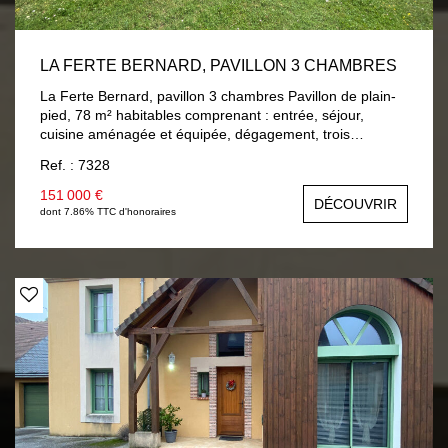
LA FERTE BERNARD, PAVILLON 3 CHAMBRES
La Ferte Bernard, pavillon 3 chambres Pavillon de plain-
pied, 78 m² habitables comprenant : entrée, séjour,
cuisine aménagée et équipée, dégagement, trois
chambres, salle de bain, wc. A la suite : garage et une
Ref. : 7328
cave. Chauffage central gaz de ville, double vitrage bois.
Terrain 750 m² clos et arboré.
151 000 €
DÉCOUVRIR
dont 7.86% TTC d'honoraires