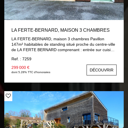
LA FERTE-BERNARD, MAISON 3 CHAMBRES
LA FERTE-BERNARD, maison 3 chambres Pavillon
147m² habitables de standing situé proche du centre-ville
de LA FERTE BERNARD comprenant : entrée sur cuisine
aménagée et équipée, séjour / salon avec accès terrasse,
Ref. : 7259
chambre, salle d'eau, wc, lingerie, garage avec porte
électrique. A l'étage : palier, deux chambres dont une
299 000 €
DÉCOUVRIR
avec mezzanine, salle de bains avec douche, wc.
dont 5.28% TTC d'honoraires
Chauffage gaz de ville au sol au rez-de-chaussée et
radiateur à l'étage, double vitrage et volets roulants
électriques. Terrain 310 m² clos.