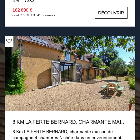
Ref. : 7333
salon-séjour avec poêle à granulés, une chambre, une
salle d'eau. En demi palier deux chambres. Garage,
182 800 €
DÉCOUVRIR
buanderie. Menuiseries PVC double vitrage volets
dont 7.53% TTC d'honoraires
roulants électrique. Assainissement par fosse toutes eaux
conforme. Terrain de 1 hectare divisé en près et verger
avec 2 chalets. Une visite s'impose !
8 KM LA FERTE BERNARD, CHARMANTE MAISON DE CAMPAGNE 4 CHAMBRES
8 Km LA FERTE BERNARD, charmante maison de
campagne 4 chambres Nichée dans un environnement