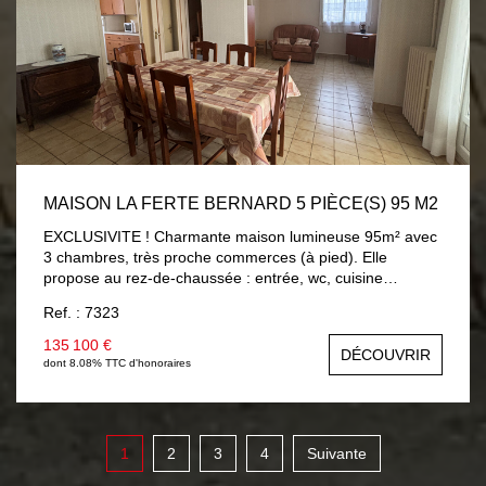
MAISON LA FERTE BERNARD 5 PIÈCE(S) 95 M2
EXCLUSIVITE ! Charmante maison lumineuse 95m² avec
3 chambres, très proche commerces (à pied). Elle
propose au rez-de-chaussée : entrée, wc, cuisine
aménagée 9m², séjour/salon 25m² (possibilité chambre)
Ref. : 7323
ouvrant sur véranda chauffée 8.30m² avec vue et accès
sur jardin, salle d'eau 5.60m². A l'étage : trois chambres
135 100 €
DÉCOUVRIR
av/parquet (9m² à 13.60m²), salle de bains 3.40m² av/wc.
dont 8.08% TTC d'honoraires
Sous-sol total (garage 23m²). Beau jardin 560m² avec
dépendances et accès véhicules sur terrain. Chauffage
électrique par chaudière, menuiseries PVC double vitrage
avec volets roulants électriques.
1
2
3
4
Suivante