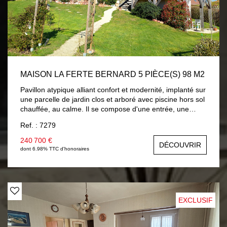
MAISON LA FERTE BERNARD 5 PIÈCE(S) 98 M2
Pavillon atypique alliant confort et modernité, implanté sur
une parcelle de jardin clos et arboré avec piscine hors sol
chauffée, au calme. Il se compose d'une entrée, une
pièce de vie avec cuisine aménagée et équipée neuve,
Ref. : 7279
vous accédez sur une terrasse surplombant le jardin avec
vue sur campagne, dégagement distribuant : chambre ,
240 700 €
DÉCOUVRIR
salle d'eau, wc avec lave-mains. Une mezzanine accueille
dont 6.98% TTC d'honoraires
un salon cosy, chambre mansardée , salle de bains et wc.
En rez-de-jardin : pièce à usage de chambre ou salon
d'été avec placards, un bureau et lingerie. En côté :
garage . Chauffage par plancher chauffant électrique et
climatisation réversible. Volets roulants solaires. A
EXCLUSIF
découvrir...