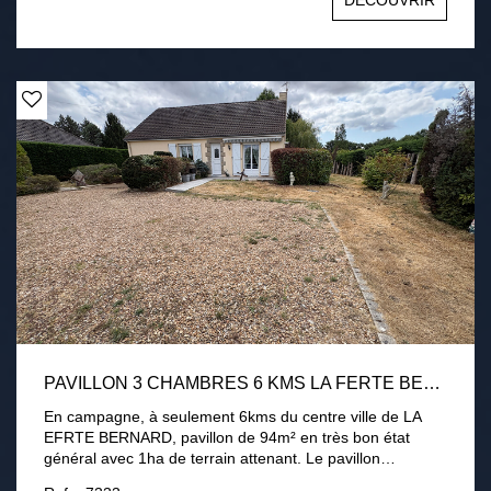
DÉCOUVRIR
3000 m2 environ avec terrasse, cour intérieur et appentis
chauffage électrique, conduit existant pour poêle Tout à
l'égout Une visite s'impose !
PAVILLON 3 CHAMBRES 6 KMS LA FERTE BERNARD 1HA DE TERRAIN
En campagne, à seulement 6kms du centre ville de LA
EFRTE BERNARD, pavillon de 94m² en très bon état
général avec 1ha de terrain attenant. Le pavillon
comprend une entrée, une cuisine aménagée équipée, un