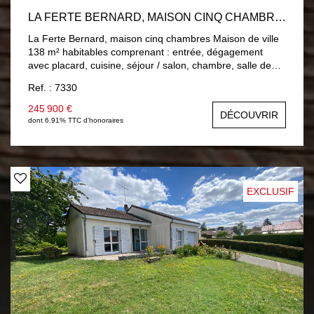
LA FERTE BERNARD, MAISON CINQ CHAMBRES
La Ferte Bernard, maison cinq chambres Maison de ville
138 m² habitables comprenant : entrée, dégagement
avec placard, cuisine, séjour / salon, chambre, salle de
bains, wc. A l'étage : palier, quatre chambres, salle d'eau,
Ref. : 7330
wc. Double vitrage PVC, Chauffage central gaz de ville.
Sous-sol : buanderie, atelier et un garage. Jardin 649 m²
245 900 €
DÉCOUVRIR
clos avec trois garages.
dont 6.91% TTC d'honoraires
EXCLUSIF