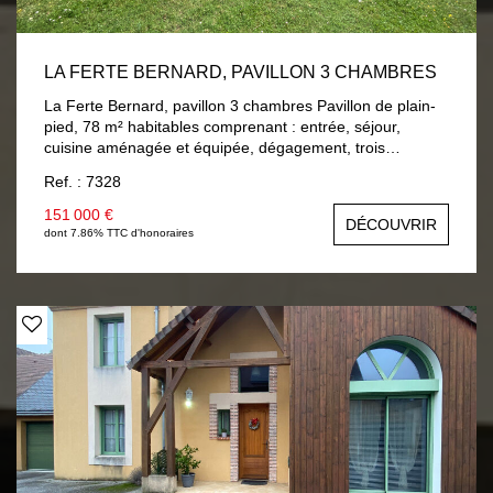
LA FERTE BERNARD, PAVILLON 3 CHAMBRES
La Ferte Bernard, pavillon 3 chambres Pavillon de plain-
pied, 78 m² habitables comprenant : entrée, séjour,
cuisine aménagée et équipée, dégagement, trois
chambres, salle de bain, wc. A la suite : garage et une
Ref. : 7328
cave. Chauffage central gaz de ville, double vitrage bois.
Terrain 750 m² clos et arboré.
151 000 €
DÉCOUVRIR
dont 7.86% TTC d'honoraires