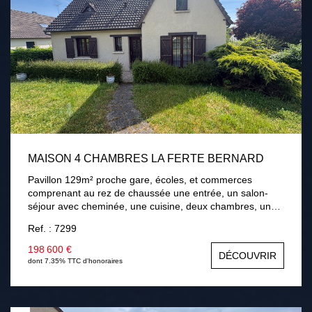
MAISON 4 CHAMBRES LA FERTE BERNARD
Pavillon 129m² proche gare, écoles, et commerces
comprenant au rez de chaussée une entrée, un salon-
séjour avec cheminée, une cuisine, deux chambres, une
salle de bains. A l'étage palier, deux chambres, une salle
Ref. : 7299
d'eau avec wc, une salle de jeux. Sous-sol total. Terrain
de 768m² avec terrasse . Chauffage gaz de ville,
198 600 €
DÉCOUVRIR
menuiseries bois double vitrage, assainissement collectif.
dont 7.35% TTC d'honoraires