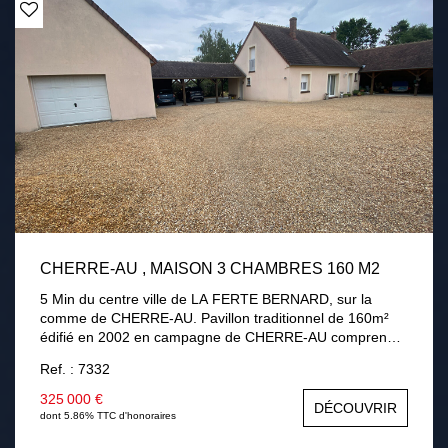
CHERRE-AU , MAISON 3 CHAMBRES 160 M2
5 Min du centre ville de LA FERTE BERNARD, sur la
comme de CHERRE-AU. Pavillon traditionnel de 160m²
édifié en 2002 en campagne de CHERRE-AU comprenant
au rez-de-chaussée : une entrée, séjour / salon avec
Ref. : 7332
cheminée insert, une cuisine aménagée équipée,
véranda, une chambre, une salle de bains avec douche,
325 000 €
DÉCOUVRIR
un cellier, une chaufferie. A l'étage : palier desservant
dont 5.86% TTC d'honoraires
deux chambres dont une 32m² pouvant être divisé, salle