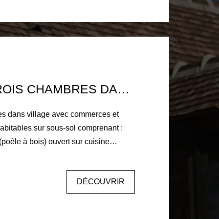
PAVILLON TROIS CHAMBRES DANS VILLAGE AVEC COMMERCES ET ÉCOLE
res dans village avec commerces et
abitables sur sous-sol comprenant :
 (poêle à bois) ouvert sur cuisine
 trois chambres dont une avec
et wc. Double vitrage PVC, chauffage
DÉCOUVRIR
 complet : garage, buanderie et une
los avec portail électrique.