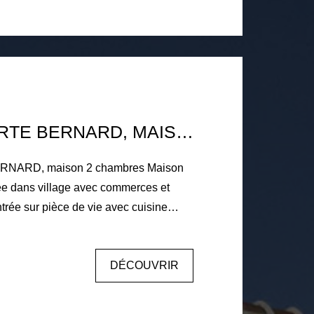
10 KM LA FERTE BERNARD, MAISON 2 CHAMBRES
RNARD, maison 2 chambres Maison
ée dans village avec commerces et
trée sur pièce de vie avec cuisine
le de bain, wc. A l'étage : palier,
, deux bureaux, salle d'eau avec wc.
DÉCOUVRIR
 Double vitrage PVC, chauffage central
ardin 336m² clos.