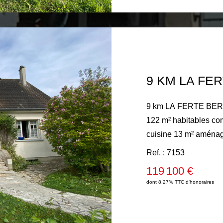
grange, écurie et un a
hectares clos avec un
isolé.
9 km LA FERTE BERN
122 m² habitables com
cuisine 13 m² aménag
(parquet massif), salle
Ref. : 7153
desservant deux chamb
119 100 €
aménageable. Sous-so
dont 8.27% TTC d'honoraires
Chauffage central fuel