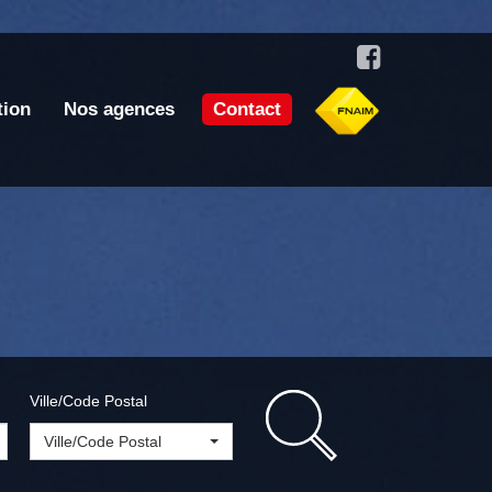
tion
Nos agences
Contact
Ville/Code Postal
Ville/Code Postal