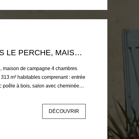
SITUÉE DANS LE PERCHE, MAISON DE CAMPAGNE 4 CHAMBRES
he, maison de campagne 4 chambres
13 m² habitables comprenant : entrée
c poêle à bois, salon avec cheminée
s 20 et 30 m², salle d'eau avec wc,
 de jeux ou 2ème salon 60 m², salle
DÉCOUVRIR
rie et cave sous la maison. A l'étage :
 dont une avec salle de bains, douche
ménageable. Double vitrage bois,
l et bois. Dépendance 300m² au sol :