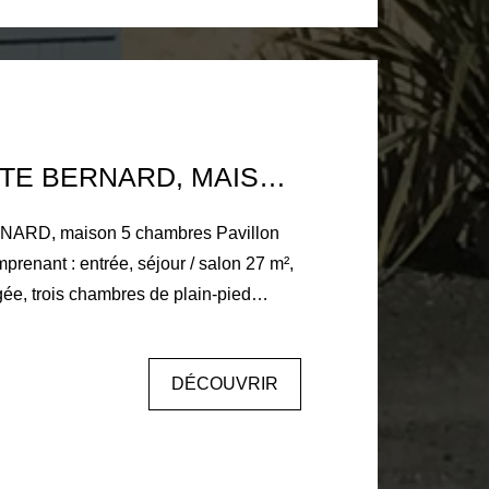
telier. Deux box à chevaux. Terrain 2
e carrière 20m * 40m. Au calme et
9 KM LA FERTE BERNARD, MAISON 5 CHAMBRES
ARD, maison 5 chambres Pavillon
prenant : entrée, séjour / salon 27 m²,
ée, trois chambres de plain-pied
 d'eau et un wc. A l'étage : palier
res (parquet massif), wc, grenier
DÉCOUVRIR
l complet : cave, double garage.
, survitrage bois. Terrain 482 m² clos.