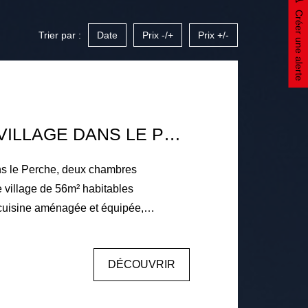
Créer une alerte
Trier par :
Date
Prix -/+
Prix +/-
MAISON DE VILLAGE DANS LE PERCHE, DEUX CHAMBRES
ns le Perche, deux chambres
village de 56m² habitables
 cuisine aménagée et équipée,
eminée ouverte, salle d'eau avec WC. À
eux chambres. Double vitrage PVC et
DÉCOUVRIR
Cave sous la maison. À l'extérieur :
uverte donnant sur un jardin d'environ
.