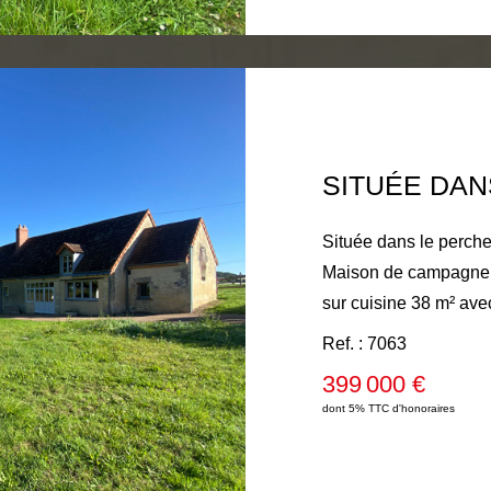
Située dans le perc
Maison de campagne 3
sur cuisine 38 m² ave
ouverte, deux chambre
Ref. : 7063
arrière cuisine, salle
399 000 €
d'eau avec wc, chauffe
dont 5% TTC d'honoraires
palier, deux chambres
et wc, grenier 43m² a
chauffage central fue