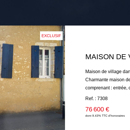
EXCLUSIF
Maison de village da
Charmante maison de 
comprenant : entrée,
séjour/salon avec ch
Ref. : 7308
l'étage : palier et d
76 600 €
chauffage électrique. 
dont 9.43% TTC d'honoraires
cour avec terrasse co
200 m², sans vis-à-vis