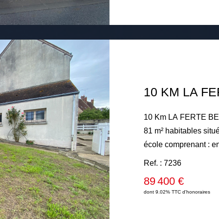
10 Km LA FERTE BE
81 m² habitables situ
école comprenant : en
aménagée, chambre, sal
Ref. : 7236
chambre avec placard
89 400 €
Cave sous la maison.
dont 9.02% TTC d'honoraires
fuel. Garage 45 m². J