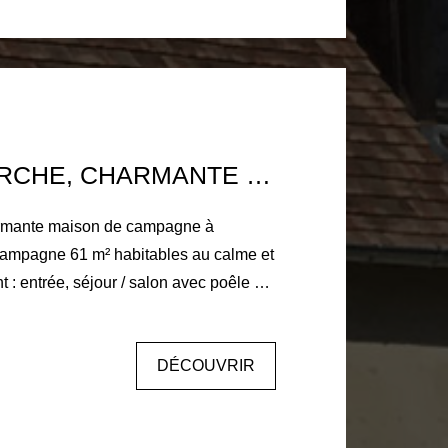
DANS LE PERCHE, CHARMANTE MAISON DE CAMPAGNE À RESTAURER
rmante maison de campagne à
 : entrée, séjour / salon avec poêle à
ambres, salle d'eau avec wc. A la suite
rain 4 230 m²
DÉCOUVRIR