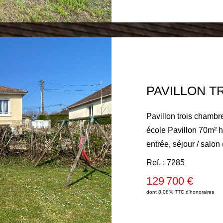
Pavillon trois chamb
école Pavillon 70m² h
entrée, séjour / salon
aménagée et équipée,
Ref. : 7285
placard, salle d'eau 
129 700 €
central fuel. Sous-sol
dont 8.08% TTC d'honoraires
cave. Terrain 689 m² c