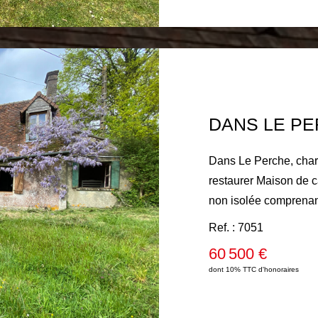
Dans Le Perche, cha
restaurer Maison de campagne 61 m² habitables au calme et
non isolée comprenant
bois, cuisine, deux ch
Ref. : 7051
grange et atelier. Ter
60 500 €
dont 10% TTC d'honoraires