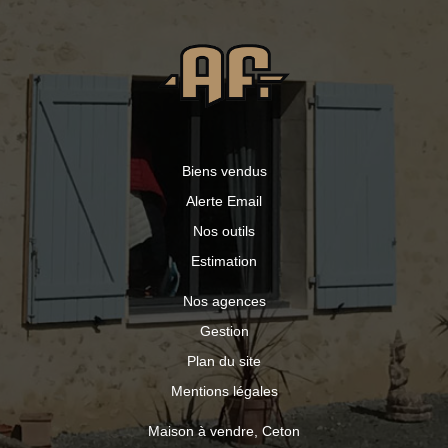
(exposition soleil levant), prêtes à être habillées Travaux
extérieurs restant (sera fait pour la vente: -Crépis de
façade Possibilité que le crépis soit réalisé avant la vente
ou à négocier selon le projet. Confort & performance : -
RT 2021 -Isolation premium : -Bio brique -Murs 140 mm -
Combles 45 cm laine de roche -Sol 10 cm TMS
Biens vendus
Alerte Email
Nos outils
Estimation
Nos agences
Gestion
Plan du site
Mentions légales
Maison à vendre, Ceton