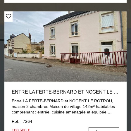
ENTRE LA FERTE-BERNARD ET NOGENT LE ROTROU, MAISON 3 CHAMBRES
Entre LA FERTE-BERNARD et NOGENT LE ROTROU,
maison 3 chambres Maison de village 142m² habitables
comprenant : entrée, cuisine aménagée et équipée,
séjour ouvert sur salon, dégagement, salle d'eau et wc. A
Ref. : 7264
l'étage : palier desservant trois chambres, bureau, salle
de bain avec wc. 2ème étage : grenier aménageable.
108 500 €