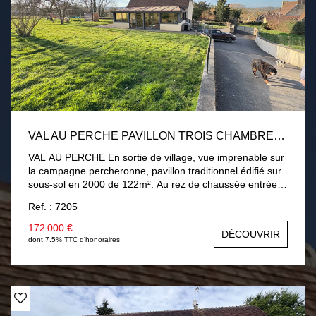
VAL AU PERCHE PAVILLON TROIS CHAMBRES 122M²
VAL AU PERCHE En sortie de village, vue imprenable sur
la campagne percheronne, pavillon traditionnel édifié sur
sous-sol en 2000 de 122m². Au rez de chaussée entrée,
salon-séjour avec poêle à bois/granulés ouvert sur cuisine
Ref. : 7205
aménagée équipée donnant sur une véranda de 2016 de
33m² (climatisée), une chambre, une salle d'eau. A
172 000 €
DÉCOUVRIR
l'étage deux chambres, un wc avec arrivée d'eau pouvant
dont 7.5% TTC d'honoraires
accueillir une seconde salle d'eau. Sous-sol total. Terrain
de 6200m².