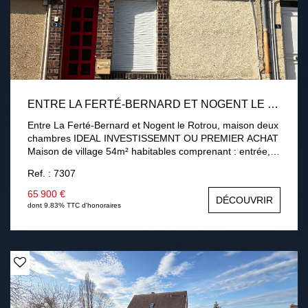
ENTRE LA FERTÉ-BERNARD ET NOGENT LE ROTROU, MAISON DEUX CHAMBRES
Entre La Ferté-Bernard et Nogent le Rotrou, maison deux
chambres IDEAL INVESTISSEMNT OU PREMIER ACHAT
Maison de village 54m² habitables comprenant : entrée,
séjour, cuisine aménagée et un wc. Au premier étage :
Ref. : 7307
palier desservant chambre, une salle d'eau avec wc. Au
2ème étage : une chambre. Menuiseries PVC double
65 900 €
DÉCOUVRIR
vitrage, volets roulant électrique. Chauffage gaz de ville.
dont 9.83% TTC d'honoraires
Toiture récente. Tout à l'égout! Une visite s'impose !