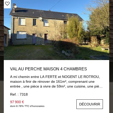
VAL AU PERCHE MAISON 4 CHAMBRES
A mi chemin entre LA FERTE et NOGENT LE ROTROU,
maison à finir de rénover de 161m², comprenant une
entrée , une pièce à vivre de 59m², une cuisine, une pièce
avec chaufferie. A l'étage quatre chambres, une pièce
Ref. : 7318
pour salle d'eau. A la suite un grenier de 50m²
aménageable. Dépendance de 120m² environ. Terrain
97 900 €
DÉCOUVRIR
avec près et forêt de1ha 3 environ.
dont 8.78% TTC d'honoraires