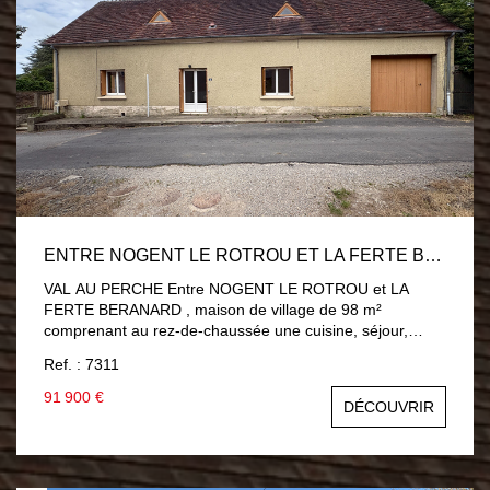
ENTRE NOGENT LE ROTROU ET LA FERTE BERANARD , MAISON DE VILLAGE 4 CHAMBRES
VAL AU PERCHE Entre NOGENT LE ROTROU et LA
FERTE BERANARD , maison de village de 98 m²
comprenant au rez-de-chaussée une cuisine, séjour,
chambre, salle de bain. A l'étage : trois chambres, salle
Ref. : 7311
d'eau avec WC . Garage 55 m². Jardin avec terrasse.
Menuiserie PVC double vitrage, chauffage gaz de ville.
91 900 €
DÉCOUVRIR