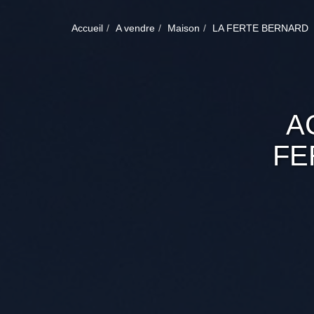
Accueil
A vendre
Maison
LA FERTE BERNARD
A
FE