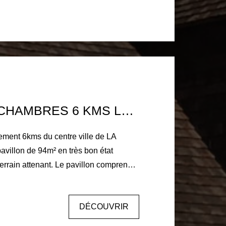
tant pour poêle Tout à l'égout Une
PAVILLON 3 CHAMBRES 6 KMS LA FERTE BERNARD 1HA DE TERRAIN
ment 6kms du centre ville de LA
llon de 94m² en très bon état
errain attenant. Le pavillon comprend
ine aménagée équipée, un salon-séjour
, une chambre, une salle d'eau. En
DÉCOUVRIR
mbres. Garage, buanderie. Menuiseries
lets roulants électrique.