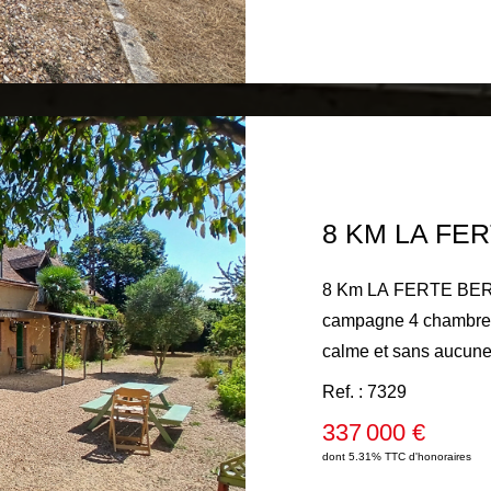
Assainissement par fo
hectare divisé en près
s'impose !
8 Km LA FERTE BER
campagne 4 chambres
calme et sans aucune
campagne entièrement 
Ref. : 7329
séduira les amoureux 
337 000 €
volumes généreux et 
dont 5.31% TTC d'honoraires
découvrirez une cuis