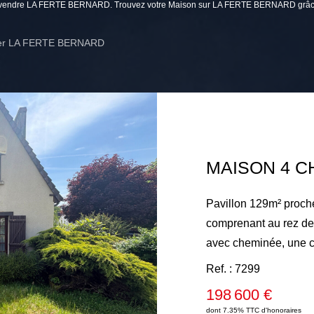
n à vendre LA FERTE BERNARD. Trouvez votre Maison sur LA FERTE BERNARD grâce
ier LA FERTE BERNARD
Pavillon 129m² proch
comprenant au rez de chaussée une entrée, un salon-séjour
avec cheminée, une c
bains. A l'étage pali
Ref. : 7299
wc, une salle de jeux.
198 600 €
terrasse . Chauffage 
dont 7.35% TTC d'honoraires