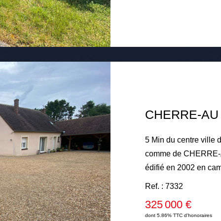
vitrage, assainissemen
5 Min du centre vil
comme de CHERRE-AU.
édifié en 2002 en 
au rez-de-chaussée : 
Ref. : 7332
cheminée insert, une
325 000 €
une chambre, une sall
dont 5.86% TTC d'honoraires