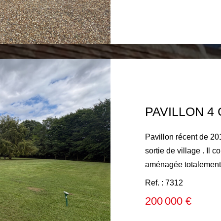
une chaufferie. A l'é
dont une 32m² pouvant
Chauffage par pompe 
individuel conforme, 
roulants. Grand garag
et cave, grenier sur l
près de 9 180m² clos 
verger. ET TOUT C
FERTE BERNARD !
Pavillon récent de 20
sortie de village . Il
aménagée totalement 
33 m2, deux chambres, une
Ref. : 7312
deux grandes chambre
200 000 €
Jolie jardin sans vi
environ avec terrasse,