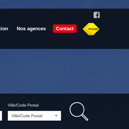
tion
Nos agences
Contact
Ville/Code Postal
Ville/Code Postal