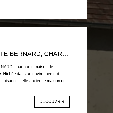
sse toutes eaux conforme. Terrain de 1
 et verger avec 2 chalets. Une visite
8 KM LA FERTE BERNARD, CHARMANTE MAISON DE CAMPAGNE 4 CHAMBRES
NARD, charmante maison de
 Nichée dans un environnement
 nuisance, cette ancienne maison de
restaurée offre 199 m² habitables et
de la nature à la recherche de
DÉCOUVRIR
de confort. Au rez-de-chaussée, vous
ine aménagée et équipée, ouverte sur