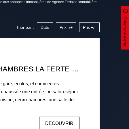
 aux annonces immobilières de Agence Fertoise Immobilière.
Créer une alerte
Trier par :
Date
Prix -/+
Prix +/-
MAISON 4 CHAMBRES LA FERTE BERNARD
e gare, écoles, et commerces
uisine, deux chambres, une salle de
er, deux chambres, une salle d'eau avec
 Sous-sol total. Terrain de 768m² avec
DÉCOUVRIR
gaz de ville, menuiseries bois double