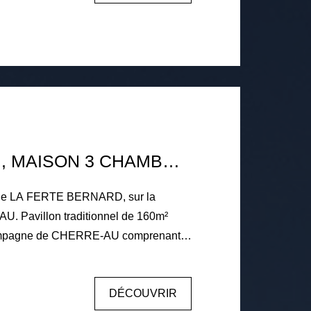
t collectif.
CHERRE-AU , MAISON 3 CHAMBRES 160 M2
le de LA FERTE BERNARD, sur la
 Pavillon traditionnel de 160m²
campagne de CHERRE-AU comprenant
une entrée, séjour / salon avec
 cuisine aménagée équipée, véranda,
DÉCOUVRIR
e de bains avec douche, un cellier,