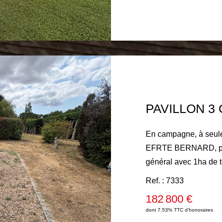
électrique, conduit exis
visite s'impose !
En campagne, à seule
EFRTE BERNARD, pavi
général avec 1ha de t
une entrée, une cuis
Ref. : 7333
avec poêle à granulés
182 800 €
demi palier deux cha
dont 7.53% TTC d'honoraires
PVC double vitrage vo