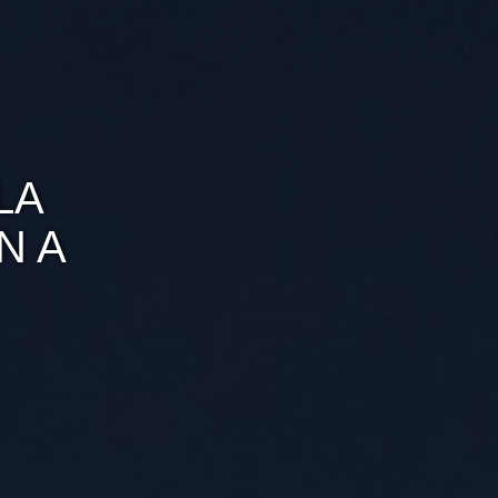
LA
N A