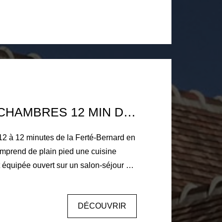
tage : palier desservant deux chambres
 être divisé, salle d'eau avec wc.
à chaleur (2021), assainissement
menuiseries PVC double vitrage, volets
e carrelé de 58m² avec wc, point d'eau
'ensemble. Double appentis. Jardin et
et sécurisé avec marre, forage, et
ELA A 5 MIN DU CENTRE VILLE DE LA
PAVILLON 4 CHAMBRES 12 MIN DE LA FERTÉ-BERNARD
12 à 12 minutes de la Ferté-Bernard en
 comprend de plain pied une cuisine
équipée ouvert sur un salon-séjour de
 salle d'eau récente. A l'étage
s. Garage et grenier sur le dessus.
DÉCOUVRIR
s à vis avec vue campagne de 3000 m2
 cour intérieur et appentis chauffage