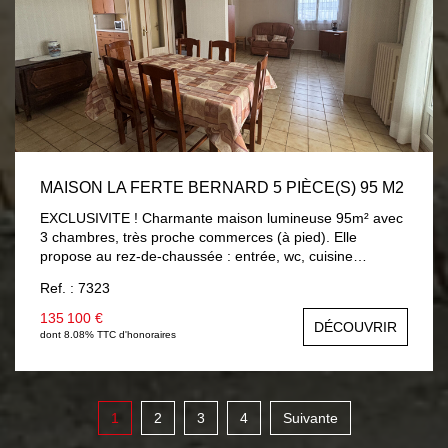
MAISON LA FERTE BERNARD 5 PIÈCE(S) 95 M2
EXCLUSIVITE ! Charmante maison lumineuse 95m² avec
3 chambres, très proche commerces (à pied). Elle
propose au rez-de-chaussée : entrée, wc, cuisine
aménagée 9m², séjour/salon 25m² (possibilité chambre)
Ref. : 7323
ouvrant sur véranda chauffée 8.30m² avec vue et accès
sur jardin, salle d'eau 5.60m². A l'étage : trois chambres
135 100 €
DÉCOUVRIR
av/parquet (9m² à 13.60m²), salle de bains 3.40m² av/wc.
dont 8.08% TTC d'honoraires
Sous-sol total (garage 23m²). Beau jardin 560m² avec
dépendances et accès véhicules sur terrain. Chauffage
électrique par chaudière, menuiseries PVC double vitrage
avec volets roulants électriques.
1
2
3
4
Suivante