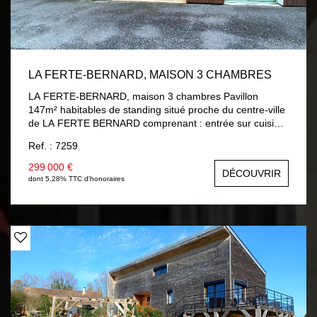
LA FERTE-BERNARD, MAISON 3 CHAMBRES
LA FERTE-BERNARD, maison 3 chambres Pavillon
147m² habitables de standing situé proche du centre-ville
de LA FERTE BERNARD comprenant : entrée sur cuisine
aménagée et équipée, séjour / salon avec accès terrasse,
Ref. : 7259
chambre, salle d'eau, wc, lingerie, garage avec porte
électrique. A l'étage : palier, deux chambres dont une
299 000 €
DÉCOUVRIR
avec mezzanine, salle de bains avec douche, wc.
dont 5.28% TTC d'honoraires
Chauffage gaz de ville au sol au rez-de-chaussée et
radiateur à l'étage, double vitrage et volets roulants
électriques. Terrain 310 m² clos.