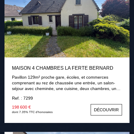
MAISON 4 CHAMBRES LA FERTE BERNARD
Pavillon 129m² proche gare, écoles, et commerces
comprenant au rez de chaussée une entrée, un salon-
séjour avec cheminée, une cuisine, deux chambres, une
salle de bains. A l'étage palier, deux chambres, une salle
Ref. : 7299
d'eau avec wc, une salle de jeux. Sous-sol total. Terrain
de 768m² avec terrasse . Chauffage gaz de ville,
198 600 €
DÉCOUVRIR
menuiseries bois double vitrage, assainissement collectif.
dont 7.35% TTC d'honoraires