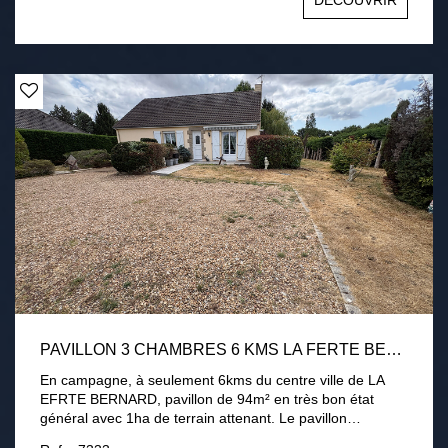
DÉCOUVRIR
3000 m2 environ avec terrasse, cour intérieur et appentis
chauffage électrique, conduit existant pour poêle Tout à
l'égout Une visite s'impose !
PAVILLON 3 CHAMBRES 6 KMS LA FERTE BERNARD 1HA DE TERRAIN
En campagne, à seulement 6kms du centre ville de LA
EFRTE BERNARD, pavillon de 94m² en très bon état
général avec 1ha de terrain attenant. Le pavillon
comprend une entrée, une cuisine aménagée équipée, un