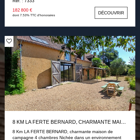
Ref. : 7333
salon-séjour avec poêle à granulés, une chambre, une
salle d'eau. En demi palier deux chambres. Garage,
182 800 €
DÉCOUVRIR
buanderie. Menuiseries PVC double vitrage volets
dont 7.53% TTC d'honoraires
roulants électrique. Assainissement par fosse toutes eaux
conforme. Terrain de 1 hectare divisé en près et verger
avec 2 chalets. Une visite s'impose !
8 KM LA FERTE BERNARD, CHARMANTE MAISON DE CAMPAGNE 4 CHAMBRES
8 Km LA FERTE BERNARD, charmante maison de
campagne 4 chambres Nichée dans un environnement