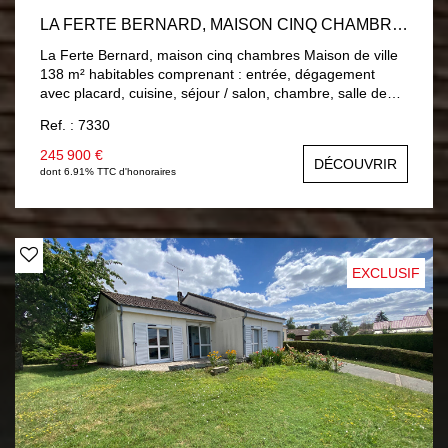
LA FERTE BERNARD, MAISON CINQ CHAMBRES
La Ferte Bernard, maison cinq chambres Maison de ville
138 m² habitables comprenant : entrée, dégagement
avec placard, cuisine, séjour / salon, chambre, salle de
bains, wc. A l'étage : palier, quatre chambres, salle d'eau,
Ref. : 7330
wc. Double vitrage PVC, Chauffage central gaz de ville.
Sous-sol : buanderie, atelier et un garage. Jardin 649 m²
245 900 €
DÉCOUVRIR
clos avec trois garages.
dont 6.91% TTC d'honoraires
EXCLUSIF