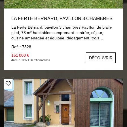
LA FERTE BERNARD, PAVILLON 3 CHAMBRES
La Ferte Bernard, pavillon 3 chambres Pavillon de plain-
pied, 78 m² habitables comprenant : entrée, séjour,
cuisine aménagée et équipée, dégagement, trois
chambres, salle de bain, wc. A la suite : garage et une
Ref. : 7328
cave. Chauffage central gaz de ville, double vitrage bois.
Terrain 750 m² clos et arboré.
151 000 €
DÉCOUVRIR
dont 7.86% TTC d'honoraires