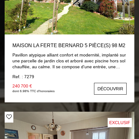
MAISON LA FERTE BERNARD 5 PIÈCE(S) 98 M2
Pavillon atypique alliant confort et modernité, implanté sur
une parcelle de jardin clos et arboré avec piscine hors sol
chauffée, au calme. Il se compose d'une entrée, une
pièce de vie avec cuisine aménagée et équipée neuve,
Ref. : 7279
vous accédez sur une terrasse surplombant le jardin avec
vue sur campagne, dégagement distribuant : chambre ,
240 700 €
DÉCOUVRIR
salle d'eau, wc avec lave-mains. Une mezzanine accueille
dont 6.98% TTC d'honoraires
un salon cosy, chambre mansardée , salle de bains et wc.
En rez-de-jardin : pièce à usage de chambre ou salon
d'été avec placards, un bureau et lingerie. En côté :
garage . Chauffage par plancher chauffant électrique et
climatisation réversible. Volets roulants solaires. A
EXCLUSIF
découvrir...