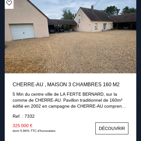
CHERRE-AU , MAISON 3 CHAMBRES 160 M2
5 Min du centre ville de LA FERTE BERNARD, sur la
comme de CHERRE-AU. Pavillon traditionnel de 160m²
édifié en 2002 en campagne de CHERRE-AU comprenant
au rez-de-chaussée : une entrée, séjour / salon avec
Ref. : 7332
cheminée insert, une cuisine aménagée équipée,
véranda, une chambre, une salle de bains avec douche,
325 000 €
DÉCOUVRIR
un cellier, une chaufferie. A l'étage : palier desservant
dont 5.86% TTC d'honoraires
deux chambres dont une 32m² pouvant être divisé, salle