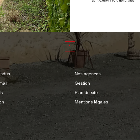
dont 6.68% TTC d'honoraires
cuisine avec poêle à 
d'eau, WC, combles 
maison propose deux 
supplémentaire, WC 
aménageables. La cour est équipée d'un puits. Que vous
1
soyez investisseur, p
rénover à votre goût, 
saisir.
endus
Nos agences
mail
Gestion
ls
Plan du site
on
Mentions légales