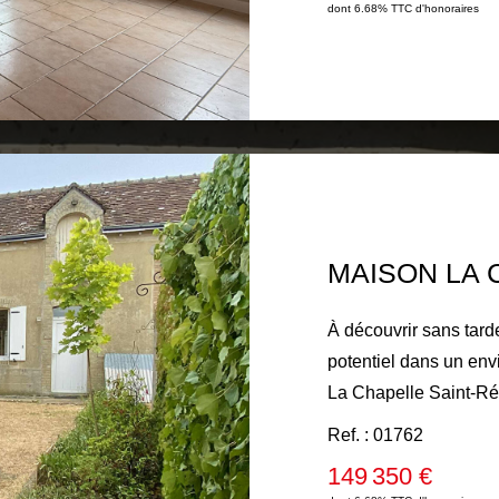
dont 6.68% TTC d'honoraires
équipée. À l'étage, un palier dessert deux belles chambres,
une salle d'eau, un 
palier donnant accès à
rangement supplémentaire. À l'extérieur, vo
d'une terrasse convivi
cave, d'une dépendan
abri de jardin. La maison est raccordée au tout-à-l'égout et
dispose de compteurs d
que d'un chauffage électrique. Un bien fo
de charme, à découvri
À découvrir sans tard
potentiel dans un en
La Chapelle Saint-R
970 m² de terrain. La propriété comprend deux maisons
Ref. : 01762
d'habitation, une gra
149 350 €
vaste jardin de 1 970