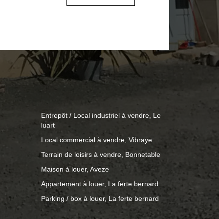
granulés, un séjour, une chambre, salle
aménageables et cave. La seconde
chambres, un salon, une pièce
et des combles également
rimo-accédant ou en quête d'un lieu à
ce bien est une opportunité rare à
Entrepôt / Local industriel à vendre, Le
luart
Local commercial à vendre, Vibraye
Terrain de loisirs à vendre, Bonnetable
Maison à louer, Aveze
Appartement à louer, La ferte bernard
Parking / box à louer, La ferte bernard