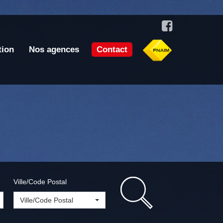
tion
Nos agences
Contact
Ville/Code Postal
Ville/Code Postal