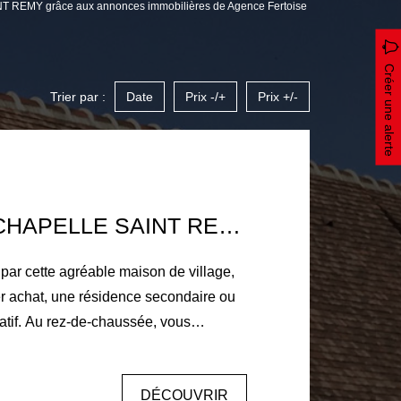
NT REMY grâce aux annonces immobilières de Agence Fertoise
Créer une alerte
Trier par :
Date
Prix -/+
Prix +/-
MAISON LA CHAPELLE SAINT REMY 3 PIÈCE(S) 95 M2
par cette agréable maison de village,
r achat, une résidence secondaire ou
ée, vous
ée avec placard, un WC indépendant
use pièce de vie avec cheminée insert,
DÉCOUVRIR
uisine aménagée et partiellement