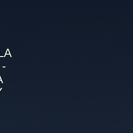
LA
-
A
Y