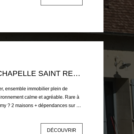
WC indépendant ainsi qu'un second
 un petit grenier offrant un espace de
us profiterez
ale, d'un jardin entièrement clos, d'une
ce à usage de garage ainsi que d'un
'eau et d'électricité individuels ainsi
MAISON LA CHAPELLE SAINT REMY 6 PIÈCE(S) 120 M2
nctionnel et plein
r sans tarder !
er, ensemble immobilier plein de
vironnement calme et agréable. Rare à
émy ? 2 maisons + dépendances sur 1
nde grange, une cave, une cour et un
DÉCOUVRIR
 m². La première maison offre une