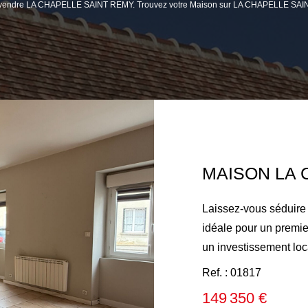
n à vendre LA CHAPELLE SAINT REMY. Trouvez votre Maison sur LA CHAPELLE SAI
Laissez-vous séduire 
idéale pour un premie
un investissement locatif. Au rez-de-chauss
découvrirez une entr
Ref. : 01817
ainsi qu'une chaleure
149 350 €
ouverte sur un coin c