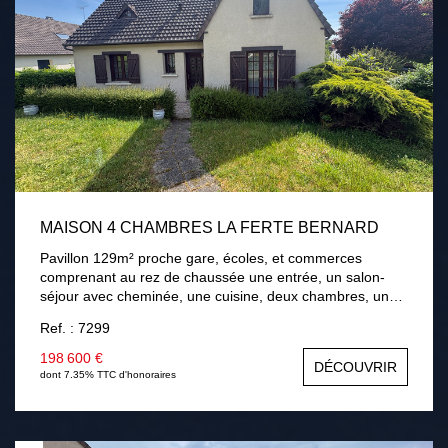
MAISON 4 CHAMBRES LA FERTE BERNARD
Pavillon 129m² proche gare, écoles, et commerces
comprenant au rez de chaussée une entrée, un salon-
séjour avec cheminée, une cuisine, deux chambres, une
salle de bains. A l'étage palier, deux chambres, une salle
Ref. : 7299
d'eau avec wc, une salle de jeux. Sous-sol total. Terrain
de 768m² avec terrasse . Chauffage gaz de ville,
198 600 €
DÉCOUVRIR
menuiseries bois double vitrage, assainissement collectif.
dont 7.35% TTC d'honoraires