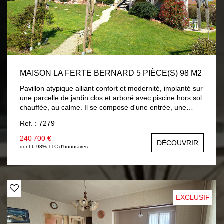
MAISON LA FERTE BERNARD 5 PIÈCE(S) 98 M2
Pavillon atypique alliant confort et modernité, implanté sur
une parcelle de jardin clos et arboré avec piscine hors sol
chauffée, au calme. Il se compose d'une entrée, une
pièce de vie avec cuisine aménagée et équipée neuve,
Ref. : 7279
vous accédez sur une terrasse surplombant le jardin avec
vue sur campagne, dégagement distribuant : chambre ,
240 700 €
DÉCOUVRIR
salle d'eau, wc avec lave-mains. Une mezzanine accueille
dont 6.98% TTC d'honoraires
un salon cosy, chambre mansardée , salle de bains et wc.
En rez-de-jardin : pièce à usage de chambre ou salon
d'été avec placards, un bureau et lingerie. En côté :
garage . Chauffage par plancher chauffant électrique et
climatisation réversible. Volets roulants solaires. A
EXCLUSIF
découvrir...