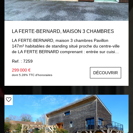
LA FERTE-BERNARD, MAISON 3 CHAMBRES
LA FERTE-BERNARD, maison 3 chambres Pavillon
147m² habitables de standing situé proche du centre-ville
de LA FERTE BERNARD comprenant : entrée sur cuisine
aménagée et équipée, séjour / salon avec accès terrasse,
Ref. : 7259
chambre, salle d'eau, wc, lingerie, garage avec porte
électrique. A l'étage : palier, deux chambres dont une
299 000 €
DÉCOUVRIR
avec mezzanine, salle de bains avec douche, wc.
dont 5.28% TTC d'honoraires
Chauffage gaz de ville au sol au rez-de-chaussée et
radiateur à l'étage, double vitrage et volets roulants
électriques. Terrain 310 m² clos.