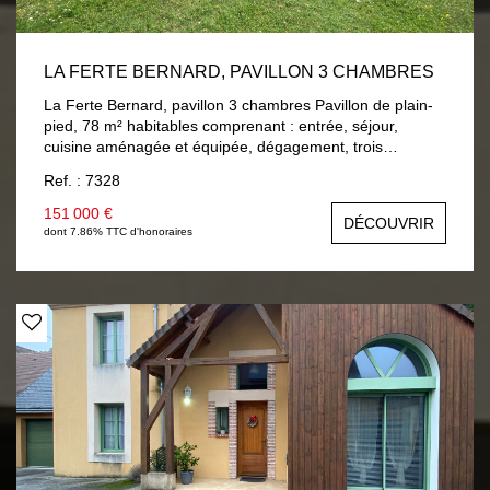
LA FERTE BERNARD, PAVILLON 3 CHAMBRES
La Ferte Bernard, pavillon 3 chambres Pavillon de plain-
pied, 78 m² habitables comprenant : entrée, séjour,
cuisine aménagée et équipée, dégagement, trois
chambres, salle de bain, wc. A la suite : garage et une
Ref. : 7328
cave. Chauffage central gaz de ville, double vitrage bois.
Terrain 750 m² clos et arboré.
151 000 €
DÉCOUVRIR
dont 7.86% TTC d'honoraires