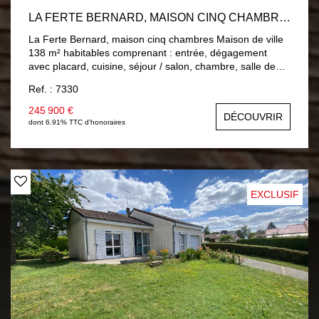
LA FERTE BERNARD, MAISON CINQ CHAMBRES
La Ferte Bernard, maison cinq chambres Maison de ville
138 m² habitables comprenant : entrée, dégagement
avec placard, cuisine, séjour / salon, chambre, salle de
bains, wc. A l'étage : palier, quatre chambres, salle d'eau,
Ref. : 7330
wc. Double vitrage PVC, Chauffage central gaz de ville.
Sous-sol : buanderie, atelier et un garage. Jardin 649 m²
245 900 €
DÉCOUVRIR
clos avec trois garages.
dont 6.91% TTC d'honoraires
EXCLUSIF