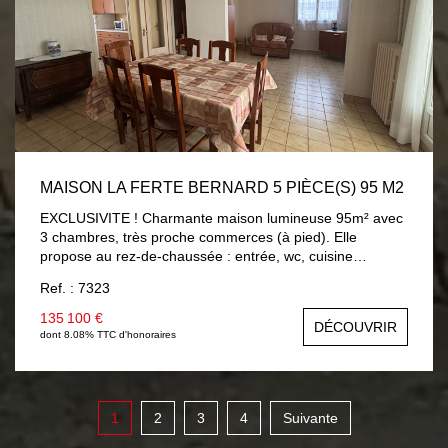
MAISON LA FERTE BERNARD 5 PIÈCE(S) 95 M2
EXCLUSIVITE ! Charmante maison lumineuse 95m² avec
3 chambres, très proche commerces (à pied). Elle
propose au rez-de-chaussée : entrée, wc, cuisine
aménagée 9m², séjour/salon 25m² (possibilité chambre)
Ref. : 7323
ouvrant sur véranda chauffée 8.30m² avec vue et accès
sur jardin, salle d'eau 5.60m². A l'étage : trois chambres
135 100 €
DÉCOUVRIR
av/parquet (9m² à 13.60m²), salle de bains 3.40m² av/wc.
dont 8.08% TTC d'honoraires
Sous-sol total (garage 23m²). Beau jardin 560m² avec
dépendances et accès véhicules sur terrain. Chauffage
électrique par chaudière, menuiseries PVC double vitrage
avec volets roulants électriques.
1
2
3
4
Suivante