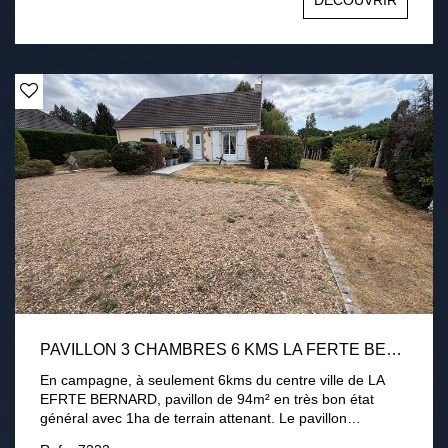
DÉCOUVRIR
3000 m2 environ avec terrasse, cour intérieur et appentis
chauffage électrique, conduit existant pour poêle Tout à
l'égout Une visite s'impose !
PAVILLON 3 CHAMBRES 6 KMS LA FERTE BERNARD 1HA DE TERRAIN
En campagne, à seulement 6kms du centre ville de LA
EFRTE BERNARD, pavillon de 94m² en très bon état
général avec 1ha de terrain attenant. Le pavillon
comprend une entrée, une cuisine aménagée équipée, un