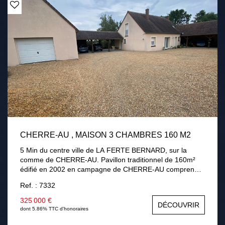
CHERRE-AU , MAISON 3 CHAMBRES 160 M2
5 Min du centre ville de LA FERTE BERNARD, sur la
comme de CHERRE-AU. Pavillon traditionnel de 160m²
édifié en 2002 en campagne de CHERRE-AU comprenant
au rez-de-chaussée : une entrée, séjour / salon avec
Ref. : 7332
cheminée insert, une cuisine aménagée équipée,
véranda, une chambre, une salle de bains avec douche,
325 000 €
DÉCOUVRIR
un cellier, une chaufferie. A l'étage : palier desservant
dont 5.86% TTC d'honoraires
deux chambres dont une 32m² pouvant être divisé, salle