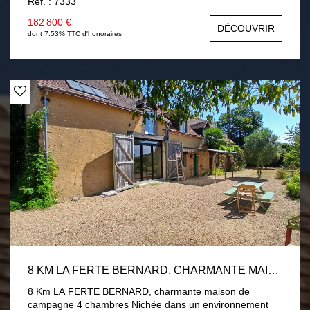
Ref. : 7333
salon-séjour avec poêle à granulés, une chambre, une
salle d'eau. En demi palier deux chambres. Garage,
182 800 €
DÉCOUVRIR
buanderie. Menuiseries PVC double vitrage volets
dont 7.53% TTC d'honoraires
roulants électrique. Assainissement par fosse toutes eaux
conforme. Terrain de 1 hectare divisé en près et verger
avec 2 chalets. Une visite s'impose !
8 KM LA FERTE BERNARD, CHARMANTE MAISON DE CAMPAGNE 4 CHAMBRES
8 Km LA FERTE BERNARD, charmante maison de
campagne 4 chambres Nichée dans un environnement