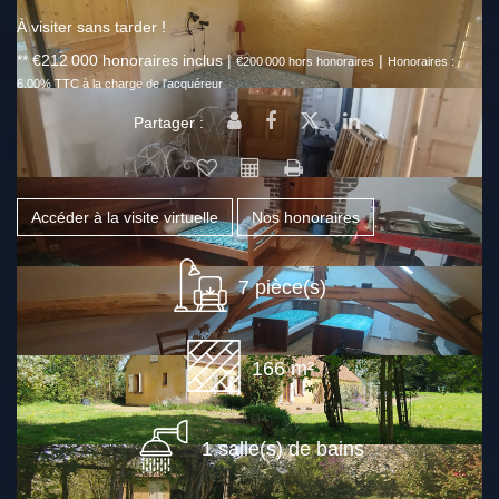
À visiter sans tarder !
** €212 000
honoraires inclus
|
|
€200 000
hors honoraires
Honoraires :
6.00% TTC à la charge de l'acquéreur
Partager :
Accéder à la visite virtuelle
Nos honoraires
7 pièce(s)
166 m²
1 salle(s) de bains