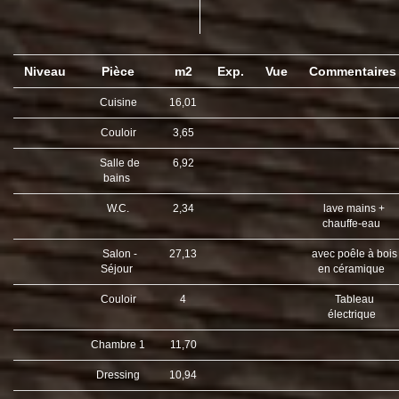
Niveau
Pièce
m2
Exp.
Vue
Commentaire
Cuisine
16,01
Couloir
3,65
Salle de
6,92
bains
W.C.
2,34
lave mains +
chauffe-eau
Salon -
27,13
avec poêle à bois
Séjour
en céramique
Couloir
4
Tableau
électrique
Chambre 1
11,70
Dressing
10,94