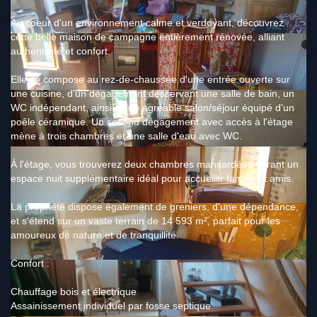
Au coeur d'un environnement calme et verdoyant, découvrez
cette belle maison de campagne entièrement rénovée, alliant
authenticité et confort.
Elle se compose au rez-de-chaussée d'une entrée ouverte sur
une cuisine, d'un dégagement desservant une salle de bain, un
WC indépendant, ainsi qu'un agréable salon/séjour équipé d'un
poêle céramique. Un second dégagement avec accès à l'étage
mène à trois chambres et une salle d'eau avec WC.
À l'étage, vous trouverez deux chambres mansardées offrant un
espace nuit supplémentaire idéal pour accueillir famille et amis.
La propriété dispose également de greniers, d'une dépendance,
et s'étend sur un vaste terrain de 14 593 m², parfait pour les
amoureux de nature et de tranquillité.
Confort :
Chauffage bois et électrique
Assainissement individuel par fosse septique