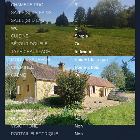
CHAMBRE RDC
3
SALLE(S) DE BAINS
1
SALLE(S) D'EAU
1
WC
2
CUISINE
Simple
SÉJOUR DOUBLE
Oui
TYPE CHAUFFAGE
Individuel
MODE CHAUFFAGE
Bois + Electrique
CHEMINÉE
Poêle à bois
CALME
Oui
AUTRES
ASCENSEUR
Non
INTERPHONE
Non
DIGICODE
Non
VISIOPHONE
Non
PORTAIL ÉLECTRIQUE
Non