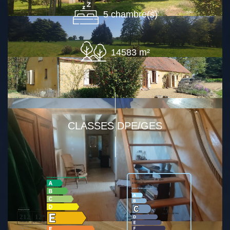
5 chambre(s)
14583 m²
CLASSES DPE/GES