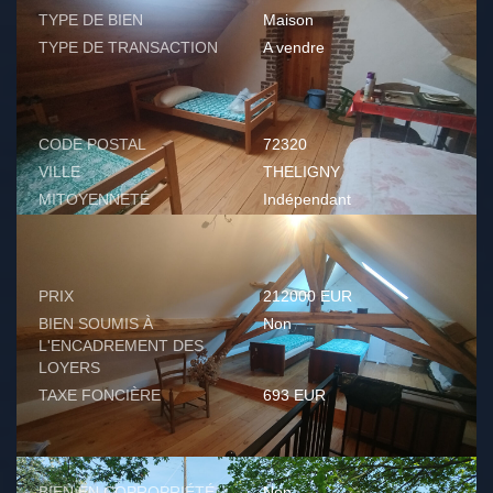
TYPE DE BIEN
Maison
TYPE DE TRANSACTION
A vendre
LOCALISATION
CODE POSTAL
72320
VILLE
THELIGNY
MITOYENNETÉ
Indépendant
ASPECTS FINANCIERS
PRIX
212000 EUR
BIEN SOUMIS À
Non
L'ENCADREMENT DES
LOYERS
TAXE FONCIÈRE
693 EUR
COPROPRIÉTÉ
BIEN EN COPROPRIÉTÉ
Non