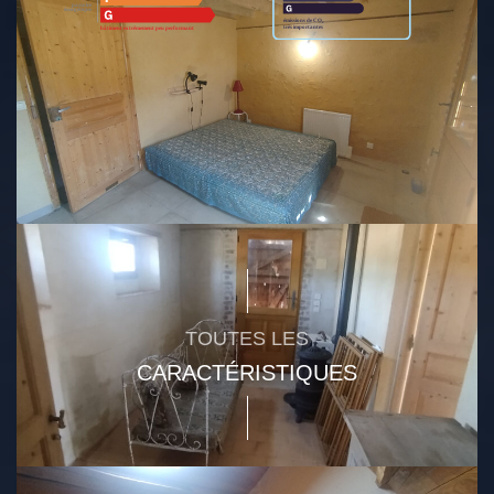
Montant estimé des dépenses annuelles d'énergie pour un usage
standard entre 3820€ et 5230€. indexées aux années 2021,2022
et 2023 (abonnement compris).
Ce bien est soumis à un diagnostic ERP (État des Risques et
Pollutions). Pour en savoir plus, rendez-vous sur
https://www.georisques.gouv.fr/
TOUTES LES
CARACTÉRISTIQUES
GÉNÉRAL