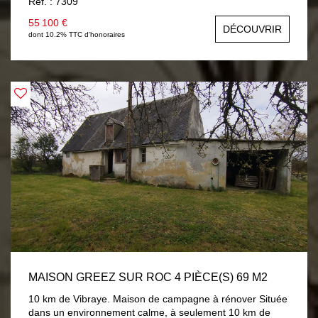
Ref. : 7309
sanibroyeur. Grenier aménageable. Garage. Chauffage
électrique. Terrain 608m².
55 100 €
DÉCOUVRIR
dont 10.2% TTC d'honoraires
MAISON GREEZ SUR ROC 4 PIÈCE(S) 69 M2
10 km de Vibraye. Maison de campagne à rénover Située
dans un environnement calme, à seulement 10 km de