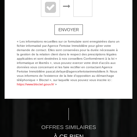
ENVOYER
« Les informations recueillies sur ce formulaire sont enregistrées dans un
fichier informatisé par Agence Fertoise Immobilière pour gérer votre
demande de contact. Elles sont conservées pour la durée nécessaire à
la gestion de la relation client dans le respect des prescriptions légales
applicables et sont destinées à nos conseillers Conformément à la loi «
informatique et libertés », vous pouvez exercer votre droit d'accès aux
données vous concernant et les faire rectifier en contactant Agence
Fertoise Immobilière pascal.defaye@agencefertoiseimmobiliere.fr. Nous
vous informons de l'existence de la liste d'opposition au démarchage
téléphonique « Bloctel », sur laquelle vous pouvez vous inscrire ici :
https://www.bloctel.gouv.fr/
»
OFFRES SIMILAIRES
À CE BIEN