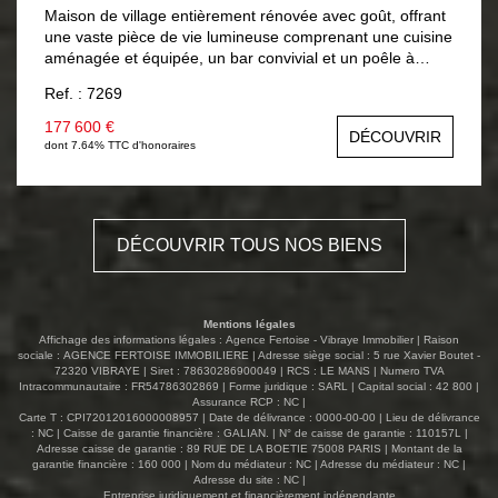
Maison de village entièrement rénovée avec goût, offrant
une vaste pièce de vie lumineuse comprenant une cuisine
aménagée et équipée, un bar convivial et un poêle à
granulés. Vous trouverez également au rez-de-chaussée
Ref. : 7269
une pièce de stockage, une cave et un WC avec lave-
mains. À l'étage, un palier dessert d'un côté, deux
177 600 €
DÉCOUVRIR
chambres, de l'autre : une pièce pouvant faire office de
dont 7.64% TTC d'honoraires
salon ou de salle de jeux et deux chambres
supplémentaires ainsi qu'une salle de bains complète.
Les combles sont en partie aménageables, permettant un
potentiel supplémentaire. À l'extérieur, un jardin clos avec
DÉCOUVRIR TOUS NOS BIENS
dépendances complète cet ensemble alliant charme,
confort et fonctionnalité.
Mentions légales
Affichage des informations légales : Agence Fertoise - Vibraye Immobilier | Raison
sociale : AGENCE FERTOISE IMMOBILIERE | Adresse siège social : 5 rue Xavier Boutet -
72320 VIBRAYE | Siret : 78630286900049 | RCS : LE MANS | Numero TVA
Intracommunautaire : FR54786302869 | Forme juridique : SARL | Capital social : 42 800 |
Assurance RCP : NC |
Carte T : CPI72012016000008957 | Date de délivrance : 0000-00-00 | Lieu de délivrance
: NC | Caisse de garantie financière : GALIAN. | N° de caisse de garantie : 110157L |
Adresse caisse de garantie : 89 RUE DE LA BOETIE 75008 PARIS | Montant de la
garantie financière : 160 000 | Nom du médiateur : NC | Adresse du médiateur : NC |
Adresse du site : NC |
Entreprise juridiquement et financièrement indépendante