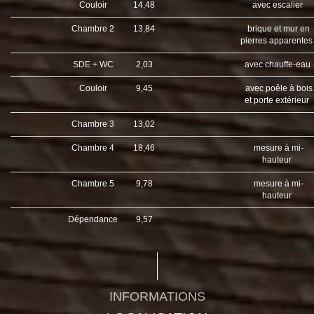
Couloir
14,48
avec escalier
Chambre 2
13,84
brique et mur en
pierres apparente
SDE + WC
2,03
avec chauffe-eau
Couloir
9,45
avec poêle à bois
et porte extérieur
Chambre 3
13,02
Chambre 4
18,46
mesure à mi-
hauteur
Chambre 5
9,78
mesure à mi-
hauteur
Dépendance
9,57
INFORMATIONS