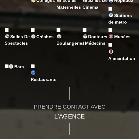
Collèges
Ecoles
Salles De
Hôpitaux
Maternelles
Cinema
Stations
de metro
Salles De
Crèches
Docteurs
Musées
Spectacles
Boulangeries
/ Médecins
Alimentation
Bars
Restaurants
PRENDRE CONTACT AVEC
L'AGENCE