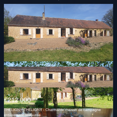
€212 000
**
THELIGNY. THELIGNY - Charmante maison de campagne
entièrement restaurée