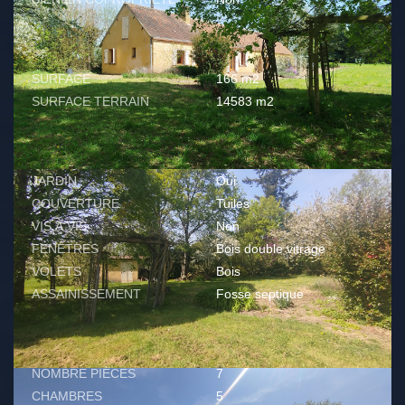
SURFACES
SURFACE
166 m2
SURFACE TERRAIN
14583 m2
EXTÉRIEUR
JARDIN
Oui
COUVERTURE
Tuiles
VIS À VIS
Non
FENÊTRES
Bois double vitrage
VOLETS
Bois
ASSAINISSEMENT
Fosse septique
INTÉRIEUR
NOMBRE PIÈCES
7
CHAMBRES
5