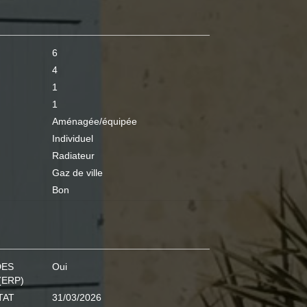
6
4
1
1
Aménagée/équipée
Individuel
Radiateur
Gaz de ville
Bon
DES
Oui
(ERP)
TAT
31/03/2026