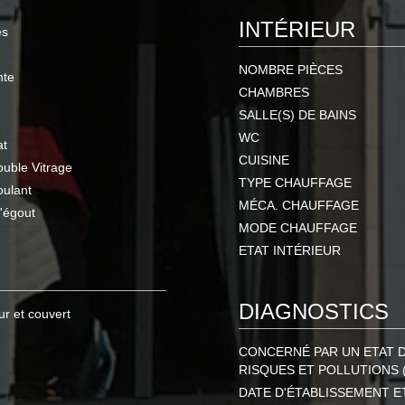
INTÉRIEUR
es
NOMBRE PIÈCES
nte
CHAMBRES
SALLE(S) DE BAINS
WC
at
CUISINE
uble Vitrage
TYPE CHAUFFAGE
ulant
MÉCA. CHAUFFAGE
l'égout
MODE CHAUFFAGE
ETAT INTÉRIEUR
DIAGNOSTICS
ur et couvert
CONCERNÉ PAR UN ETAT 
RISQUES ET POLLUTIONS 
DATE D'ÉTABLISSEMENT E