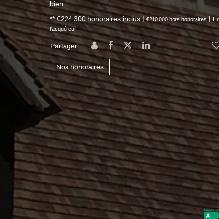
bien.
** €224 300
honoraires inclus
|
|
€210 000
hors honoraires
Ho
l'acquéreur
Partager :
Nos honoraires