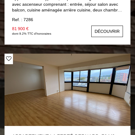
avec ascenseur comprenant : entrée, séjour salon avec
balcon, cuisine aménagée arrière cuisine, deux chambres
dont une avec porte-fenêtre, salle d'eau, wc , dressing.
Ref. : 7286
Chauffage collectif. Menuiseries double vitrage bois.
Charges trimestrielles : 468.15 € + 20.33 € (alur)
81 900 €
DÉCOUVRIR
dont 9.2% TTC d'honoraires