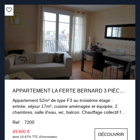
€ de charges. Charges annuelles : 952 € (dont 532 € à la
charge du locataire).
APPARTEMENT LA FERTE BERNARD 3 PIÈCE(S) 52.57 M2
Appartement 52m² de type F3 au troisième étage :
entrée, séjour 17m², cuisine aménagée et équipée, 2
chambres, salle d'eau, wc, balcon. Chauffage collectif fuel
par plancher chauffant. Double vitrage PVC. Loué 430
Ref. : 7200
euros +130 euros de charges Classe énergie : E
49 800 €
DÉCOUVRIR
dont 10.67% TTC d'honoraires