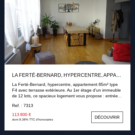
LA FERTÉ-BERNARD, HYPERCENTRE, APPARTEMENT 85M² TYPE F4 AVEC TERRASSE EXTÉRIEURE
La Ferté-Bernard, hypercentre, appartement 85m² type
F4 avec terrasse extérieure. Au 1er étage d'un immeuble
de 12 lots, ce spacieux logement vous propose : entrée,
vaste séjour-salon 30m², débarras, cuisine A/E 13m²,
Ref. : 7313
chambre 13.50m², dégagement desservant salle de
bains, wc, bureau (ou chambre d'appoint), buanderie.
113 800 €
DÉCOUVRIR
Terrasse extérieure sans vis-à-vis. Menuiseries PVC
dont 8.38% TTC d'honoraires
double vitrage. Chauffage électrique individuel. Ce bien
est vendu loué, montant du loyer mensuel : 506.91 € + 44