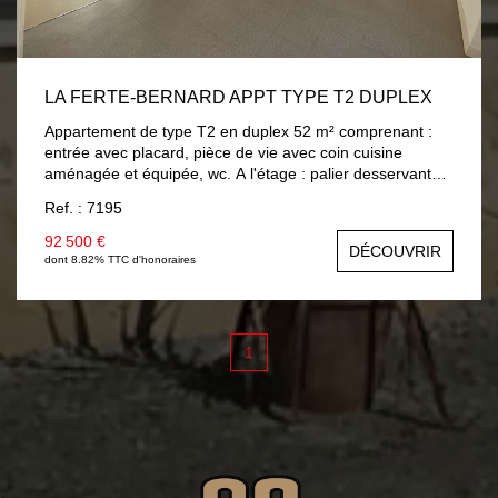
LA FERTE-BERNARD APPT TYPE T2 DUPLEX
Appartement de type T2 en duplex 52 m² comprenant :
entrée avec placard, pièce de vie avec coin cuisine
aménagée et équipée, wc. A l'étage : palier desservant
chambre, salle d'eau, placard. Débarras sur palier.
Ref. : 7195
Chauffage individuel électrique.
92 500 €
DÉCOUVRIR
dont 8.82% TTC d'honoraires
1