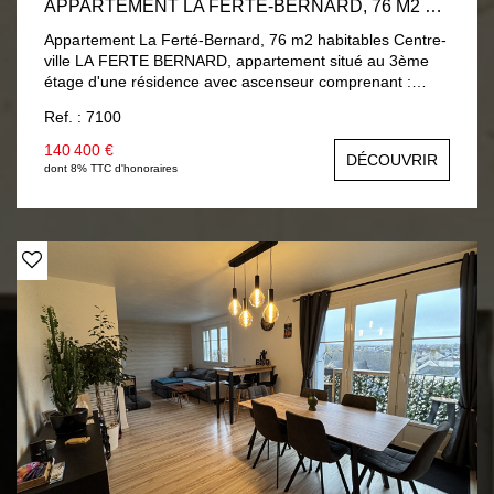
APPARTEMENT LA FERTÉ-BERNARD, 76 M2 HABITABLES
Appartement La Ferté-Bernard, 76 m2 habitables Centre-
ville LA FERTE BERNARD, appartement situé au 3ème
étage d'une résidence avec ascenseur comprenant :
entrée avec placard, séjour / salon, cuisine, chambre,
Ref. : 7100
salle de bain, arrière cuisine et wc. Cave et garage.
140 400 €
DÉCOUVRIR
dont 8% TTC d'honoraires