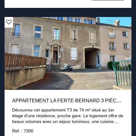
APPARTEMENT LA FERTE-BERNARD 3 PIÈCE(S) 74 M2
Découvrez cet appartement T3 de 74 m² situé au 1er
étage d'une résidence, proche gare. Le logement offre de
beaux volumes avec un séjour lumineux, une cuisine,
deux chambres dont une avec balcon, une salle de bains
Ref. : 7300
et des espaces de rangement fonctionnels. Son