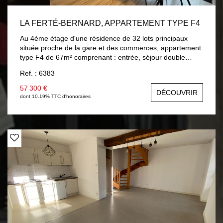
LA FERTÉ-BERNARD, APPARTEMENT TYPE F4
Au 4ème étage d'une résidence de 32 lots principaux
située proche de la gare et des commerces, appartement
type F4 de 67m² comprenant : entrée, séjour double
28m² ouvrant sur balcon, cuisine, dégagement avec
Ref. : 6383
placards desservant deux chambres 9.50m² et 10m² dont
une avec balcon, salle de bains 4m², wc. Cave. Huisseries
57 300 €
DÉCOUVRIR
PVC double vitrage. Chauffage collectif fuel. Charges
dont 10.19% TTC d'honoraires
annuelles : 2136 € (dont 1580 € de charges locatives).
Actuellement loué 360 € + 200 € charges (chauffage
collectif fioul + élec/entretien des parties communes).