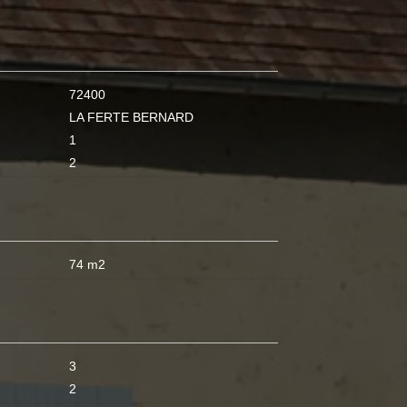
72400
LA FERTE BERNARD
1
2
74 m2
3
2