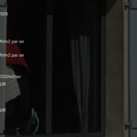
2026
h/m2 par an
h/m2 par an
CO2/m2/an
EUR
EUR