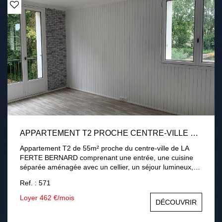
Honoraires à charge locataire de 558€ dont 124€ pour
réalisation de l'état des lieux. DISPONIBLE DE SUITE.
APPARTEMENT T2 PROCHE CENTRE-VILLE DE LA FERTE BERNARD
Appartement T2 de 55m² proche du centre-ville de LA
FERTE BERNARD comprenant une entrée, une cuisine
séparée aménagée avec un cellier, un séjour lumineux,
un couloir avec placards, une chambre, une salle d'eau et
Ref. : 571
des toilettes séparées. Le logement dispose d'une cave.
Chauffage collectif à 30% au gaz de ville et 70% réparti
Loyer 462 €/mois
DÉCOUVRIR
selon les décompteurs individuels, Eau froide collective et
production d'eau chaude par cumulus électrique. Loyer