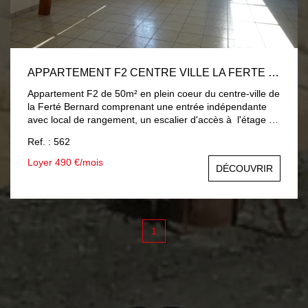
APPARTEMENT F2 CENTRE VILLE LA FERTE BERNARD
Appartement F2 de 50m² en plein coeur du centre-ville de
la Ferté Bernard comprenant une entrée indépendante
avec local de rangement, un escalier d'accès à l'étage . A
l'étage : un dégagement desservant un séjour ouvert sur
Ref. : 562
coin cuisine, une chambre, une salle d'eau, toilettes et
lingerie. Chauffage individuel électrique par le sol. Eau
Loyer 490 €/mois
DÉCOUVRIR
froide individuelle. Eau chaude par cumulus électrique.
Honoraires à la charge du locataire 450€ dont 100 €
d'honoraires d'état des lieux Dépôt de garantie : 490€
DISPONIBLE LE 30/09/2026
1