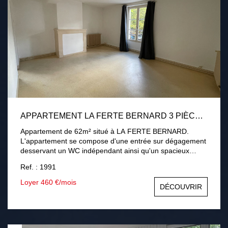
APPARTEMENT LA FERTE BERNARD 3 PIÈCE(S) 62.30 M2
Appartement de 62m² situé à LA FERTE BERNARD.
L'appartement se compose d'une entrée sur dégagement
desservant un WC indépendant ainsi qu'un spacieux
salon/séjour avec accès à la cuisine aménagée. Le
Ref. : 1991
dégagement dessert également 2 chambres dont une
avec placards intégrés ainsi qu'une salle de bain.
Loyer 460 €/mois
DÉCOUVRIR
L'appartement se trouve au 1er étage sans appartement.
Le chauffage se fait par le moyen d'une chaudière au gaz
de ville. Loyer de 440€ + 20€ de charges comprenant la
consommation d'eau. Dépôt de garantie de 440€