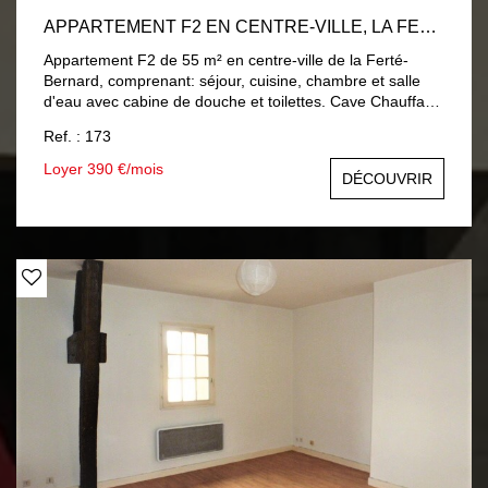
APPARTEMENT F2 EN CENTRE-VILLE, LA FERTÉ-BERNARD
Appartement F2 de 55 m² en centre-ville de la Ferté-
Bernard, comprenant: séjour, cuisine, chambre et salle
d'eau avec cabine de douche et toilettes. Cave Chauffage
individuel au gaz de ville. Eau chaude individuelle par
Ref. : 173
chaudière gaz de ville. Eau froide par décompteur. Loyer
mensuel : 3890€ comprenant 47€ de charges ( eau froide
Loyer 390 €/mois
DÉCOUVRIR
par décompteur, électricité et entretien des parties
communes) Honoraires à la charge du locataire : 468€
comprenant 104€ d'honoraires d'état des lieux Dépôt de
garantie : 343€ DISPONIBLE LE 07/10/2026