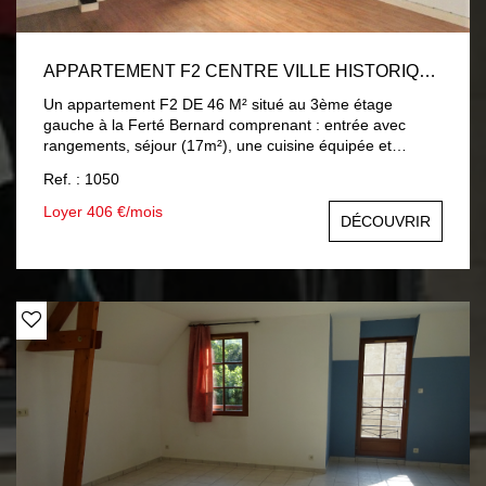
APPARTEMENT F2 CENTRE VILLE HISTORIQUE LA FERTE BERNARD
Un appartement F2 DE 46 M² situé au 3ème étage
gauche à la Ferté Bernard comprenant : entrée avec
rangements, séjour (17m²), une cuisine équipée et
aménagée, une chambre, salle d'eau, toilettes. Loyer
Ref. : 1050
mensuel de 406€ comprenant 11€ de charges (électricité
et entretien des parties communes) Chauffage individuel
Loyer 406 €/mois
DÉCOUVRIR
par convecteurs électriques. Eau froide individuelle. Eau
chaude individuelle par cumulus électrique. Honoraires à
la charge du locataire : 405€ comprenant 90€
d'honoraires d'état des lieux. Dépôt de garantie : 395€
LIBRE au 10 10 2026