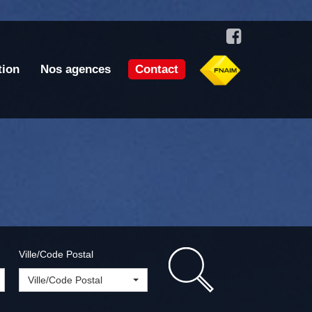
tion
Nos agences
Contact
Ville/Code Postal
Ville/Code Postal