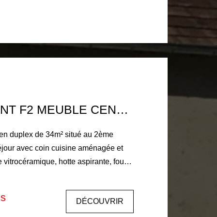
té et entretien des parties communes,
d'état des
nt 104€ d'honoraires d'état des lieux
Dépôt de garantie : 430 € DISPONIBLE DE SUITE.
APPARTEMENT F2 MEUBLE CENTRE VILLE LA FERTE BERNARD
en duplex de 34m² situé au 2ème
éjour avec coin cuisine aménagée et
 vitrocéramique, hotte aspirante, four
ur, micro-onde). A l'étage : une
 d'eau (vasque, cabine de douche,
is
DÉCOUVRIR
. Eau chaude par cumulus électrique.