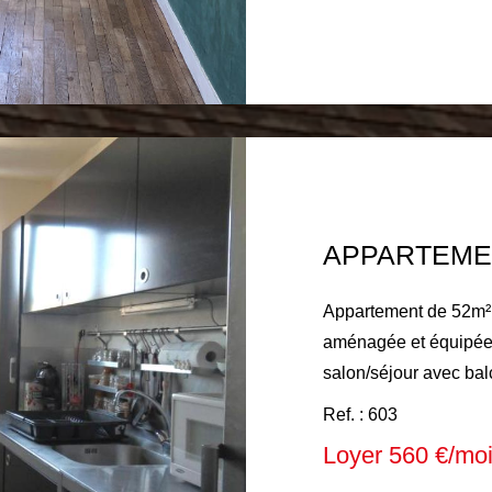
Honoraires à la charg
d'honoraires d'état de
le 04 JUILLET 2026
APPARTEME
Appartement de 52m² 
aménagée et équipée (
salon/séjour avec bal
(lavabo, douche), toilettes. Chauffage collectif au
Ref. : 603
sol, eau chaude indiv
Loyer 560 €/mo
froide individuelle. Loyer mensuel : 560 € comprenant 130 €