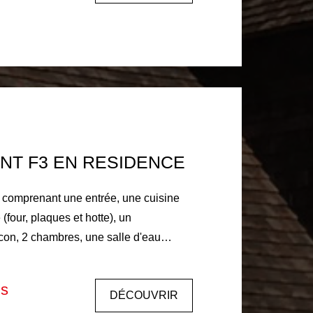
e du locataire : 441€ comprenant 98€
s lieux Dépôt de garantie 445 €. Libre
NT F3 EN RESIDENCE
comprenant une entrée, une cuisine
four, plaques et hotte), un
con, 2 chambres, une salle d'eau
 fuel par le
iduelle chauffe eau Electrique, eau
is
DÉCOUVRIR