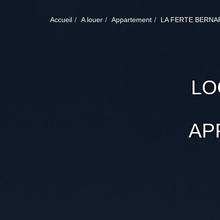
Accueil
A louer
Appartement
LA FERTE BERNA
LO
AP