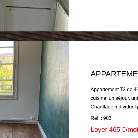
électricité des parties communes) Hon
locataire 297€ compre
Appartement T2 de 4
cuisine, un séjour, u
Chauffage individuel p
individuelle, eau chaude
Ref. : 903
mensuel : 465 € compr
Loyer 465 €/mo
électricité des parti