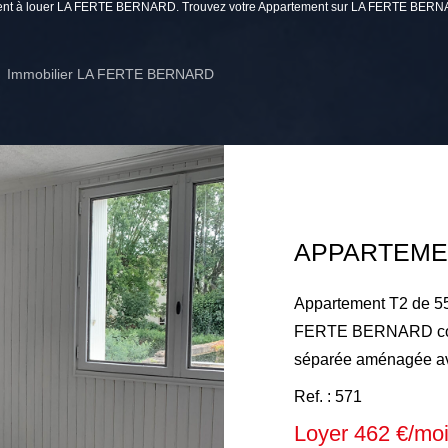
tement à louer LA FERTE BERNARD. Trouvez votre Appartement sur LA FERTE BERN
Immobilier LA FERTE BERNARD
Appartement T2 de 55
FERTE BERNARD comp
séparée aménagée ave
couloir avec placards
Ref. : 571
toilettes séparées. L
Loyer 462 €/mo
Chauffage collectif à 