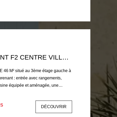
€ de charges comprenant la
a
APPARTEMENT F2 CENTRE VILLE HISTORIQUE LA FERTE BERNARD
E 46 M² situé au 3ème étage gauche à
prenant : entrée avec rangements,
uisine équipée et aménagée, une
 mensuel de 406€
rges (électricité et entretien des
is
DÉCOUVRIR
e individuelle. Eau chaude individuelle