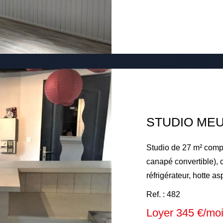
selon les décompteurs 
production d'eau chaude
mensuel : 462€ compr
collective, chauffage 
et électricité des par
Honoraires à la char
d'honoraires état des lieux. Dépôt de garantie : 
01 05 2026
STUDIO ME
Studio de 27 m² compr
canapé convertible), c
réfrigérateur, hotte as
Emplacement de stationnement n° 
Ref. : 482
électrique, eau froide
Loyer 345 €/mo
Loyer mensuel de 345