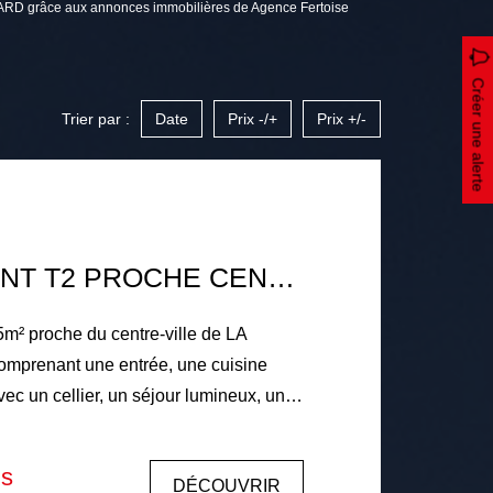
ARD grâce aux annonces immobilières de Agence Fertoise
Créer une alerte
Trier par :
Date
Prix -/+
Prix +/-
APPARTEMENT T2 PROCHE CENTRE-VILLE DE LA FERTE BERNARD
m² proche du centre-ville de LA
renant une entrée, une cuisine
c un cellier, un séjour lumineux, un
, une chambre, une salle d'eau et des
e logement dispose d'une cave.
is
DÉCOUVRIR
30% au gaz de ville et 70% réparti