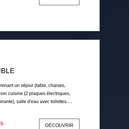
individuels, Eau froide collective et
 par cumulus électrique. Loyer
enant 102€ de charges (eau froide
au gaz de ville collectif à 30%, entretien
ties communes, entretien des extérieurs)
ge du locataire 495€ comprenant 110€
360€ Libre le
UBLE
enant un séjour (table, chaises,
oin cuisine (2 plaques électriques,
pirante), salle d'eau avec toilettes.
8. Chauffage individuel
 individuelle, eau chaude individuelle.
is
DÉCOUVRIR
€ dont 20€ de charges (entretien et