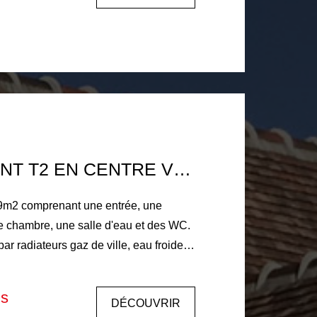
oraires à la charge du
nant 81€ d'honoraires d'état des lieux.
Dépôt de garantie : 325€ Libre le 01 juillet 2026.
APPARTEMENT T2 EN CENTRE VILLE
9m2 comprenant une entrée, une
ne chambre, une salle d'eau et des WC.
ar radiateurs gaz de ville, eau froide
 par chaudière gaz de ville Loyer
enant 20€ de charges (entretien et
is
DÉCOUVRIR
es communes, entretien de la chaudière)