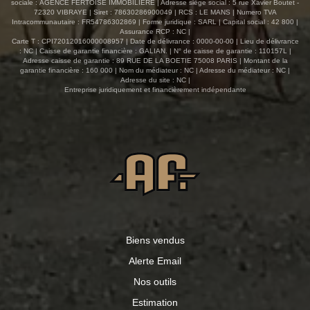
sociale : AGENCE FERTOISE IMMOBILIERE | Adresse siège social : 5 rue Xavier Boutet -
72320 VIBRAYE | Siret : 78630286900049 | RCS : LE MANS | Numero TVA
Intracommunautaire : FR54786302869 | Forme juridique : SARL | Capital social : 42 800 |
Assurance RCP : NC |
Carte T : CPI72012016000008957 | Date de délivrance : 0000-00-00 | Lieu de délivrance
: NC | Caisse de garantie financière : GALIAN. | N° de caisse de garantie : 110157L |
Adresse caisse de garantie : 89 RUE DE LA BOETIE 75008 PARIS | Montant de la
garantie financière : 160 000 | Nom du médiateur : NC | Adresse du médiateur : NC |
Adresse du site : NC |
Entreprise juridiquement et financièrement indépendante
Biens vendus
Alerte Email
Nos outils
Estimation