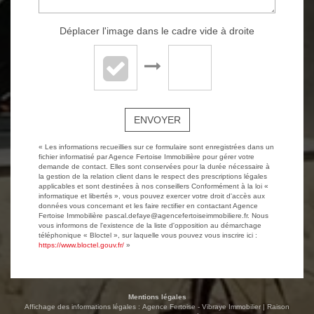
Déplacer l'image dans le cadre vide à droite
ENVOYER
« Les informations recueillies sur ce formulaire sont enregistrées dans un
fichier informatisé par Agence Fertoise Immobilière pour gérer votre
demande de contact. Elles sont conservées pour la durée nécessaire à
la gestion de la relation client dans le respect des prescriptions légales
applicables et sont destinées à nos conseillers Conformément à la loi «
informatique et libertés », vous pouvez exercer votre droit d'accès aux
données vous concernant et les faire rectifier en contactant Agence
Fertoise Immobilière pascal.defaye@agencefertoiseimmobiliere.fr. Nous
vous informons de l'existence de la liste d'opposition au démarchage
téléphonique « Bloctel », sur laquelle vous pouvez vous inscrire ici :
https://www.bloctel.gouv.fr/
»
Mentions légales
Affichage des informations légales : Agence Fertoise - Vibraye Immobilier | Raison