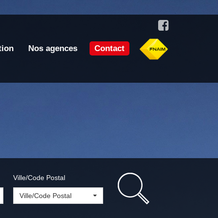
tion
Nos agences
Contact
Ville/Code Postal
Ville/Code Postal