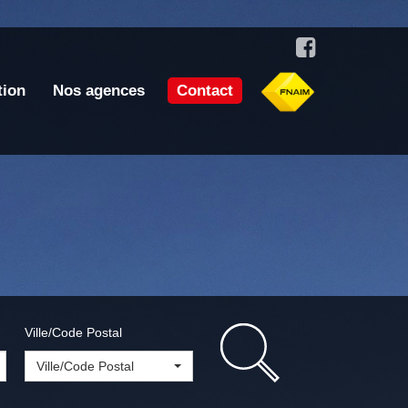
tion
Nos agences
Contact
Ville/Code Postal
Ville/Code Postal