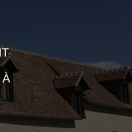
NT
 À