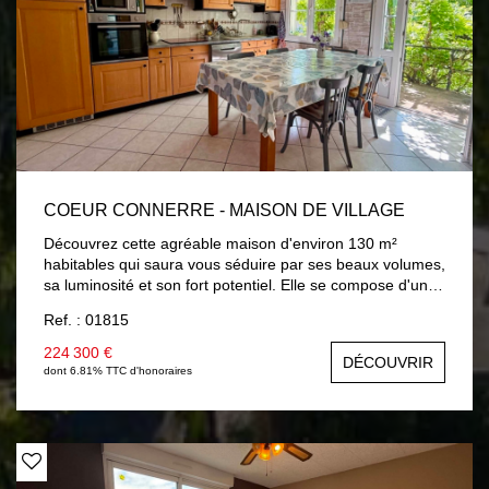
COEUR CONNERRE - MAISON DE VILLAGE
Découvrez cette agréable maison d'environ 130 m²
habitables qui saura vous séduire par ses beaux volumes,
sa luminosité et son fort potentiel. Elle se compose d'une
entrée, d'une salle à manger, d'un salon lumineux, d'une
Ref. : 01815
cuisine aménagée et équipée, d'un WC, d'une salle de
bains ainsi que de 4 belles chambres à l'étage avec la
224 300 €
DÉCOUVRIR
possibilité d'une 5? chambre selon vos besoins. La
dont 6.81% TTC d'honoraires
maison dispose également d'un sous-sol total offrant de
nombreuses possibilités : stockage, atelier, buanderie,
garage ou encore espace bricolage. Une maison
fonctionnelle et familiale avec un terrain agréable de 429
m² et proximité immédiate des commerces, écoles et