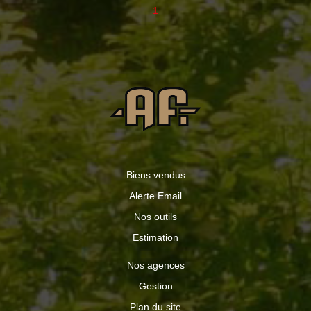
Idéal projet pro/artisan, investisseur. Travaux à prévoir
1
mais bon potentiel. Bourg calme, commodités à pied
Biens vendus
Alerte Email
Nos outils
Estimation
Nos agences
Gestion
Plan du site