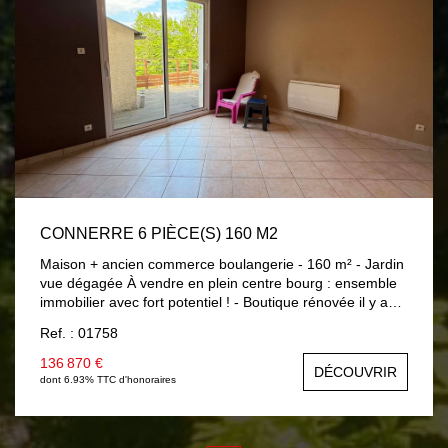
services font partie des nombreux atouts de ce bien.
CONNERRE 6 PIÈCE(S) 160 M2
Maison + ancien commerce boulangerie - 160 m² - Jardin
vue dégagée À vendre en plein centre bourg : ensemble
immobilier avec fort potentiel ! - Boutique rénovée il y a
4/5 ans (18,30 m²) ? propre, clim réversible, façade
Ref. : 01758
refaite. -Ancien fournil (env. 59 m²) : réserve, douche,
WC, grenier sur l'ensemble. - Maison d'habitation (env. 90
136 870 €
DÉCOUVRIR
m²) : RDC : cuisine aménagée/équipée, salle à manger
dont 6.93% TTC d'honoraires
Étage : 3 chambres (dont 2 en enfilade), salle d'eau, WC
séparé, pièce en plus (future sde ou bureau) Extérieur :
Terrasse, cave voûtée, jardin avec belle vue sur le Duée.