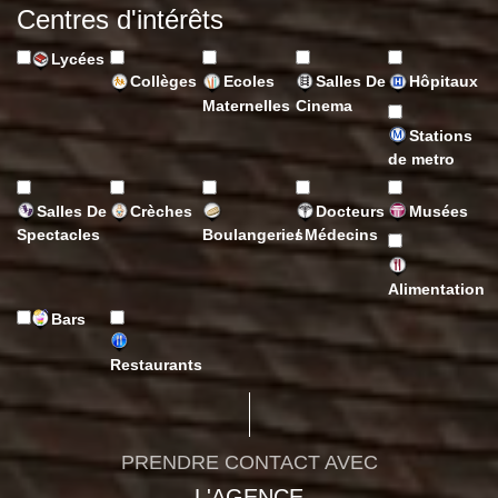
Centres d'intérêts
Lycées
Collèges
Ecoles
Salles De
Hôpitaux
Maternelles
Cinema
Stations
de metro
Salles De
Crèches
Docteurs
Musées
Spectacles
Boulangeries
/ Médecins
Alimentation
Bars
Restaurants
PRENDRE CONTACT AVEC
L'AGENCE