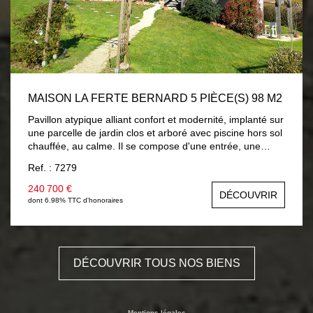
MAISON LA FERTE BERNARD 5 PIÈCE(S) 98 M2
Pavillon atypique alliant confort et modernité, implanté sur
une parcelle de jardin clos et arboré avec piscine hors sol
chauffée, au calme. Il se compose d'une entrée, une
pièce de vie avec cuisine aménagée et équipée neuve,
Ref. : 7279
vous accédez sur une terrasse surplombant le jardin avec
vue sur campagne, dégagement distribuant : chambre ,
240 700 €
DÉCOUVRIR
salle d'eau, wc avec lave-mains. Une mezzanine accueille
dont 6.98% TTC d'honoraires
un salon cosy, chambre mansardée , salle de bains et wc.
En rez-de-jardin : pièce à usage de chambre ou salon
d'été avec placards, un bureau et lingerie. En côté :
garage . Chauffage par plancher chauffant électrique et
DÉCOUVRIR TOUS NOS BIENS
climatisation réversible. Volets roulants solaires. A
découvrir...
Mentions légales