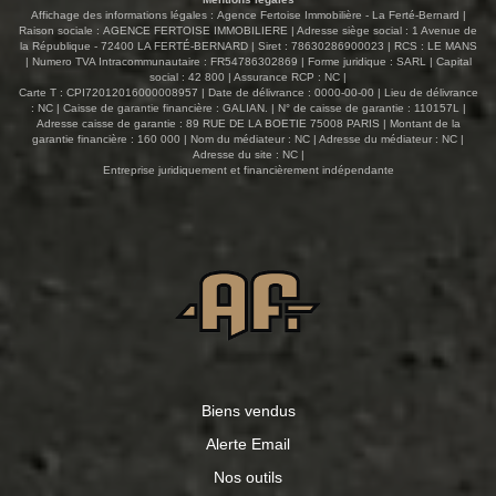
Affichage des informations légales : Agence Fertoise Immobilière - La Ferté-Bernard |
Raison sociale : AGENCE FERTOISE IMMOBILIERE | Adresse siège social : 1 Avenue de
la République - 72400 LA FERTÉ-BERNARD | Siret : 78630286900023 | RCS : LE MANS
| Numero TVA Intracommunautaire : FR54786302869 | Forme juridique : SARL | Capital
social : 42 800 | Assurance RCP : NC |
Carte T : CPI72012016000008957 | Date de délivrance : 0000-00-00 | Lieu de délivrance
: NC | Caisse de garantie financière : GALIAN. | N° de caisse de garantie : 110157L |
Adresse caisse de garantie : 89 RUE DE LA BOETIE 75008 PARIS | Montant de la
garantie financière : 160 000 | Nom du médiateur : NC | Adresse du médiateur : NC |
Adresse du site : NC |
Entreprise juridiquement et financièrement indépendante
Biens vendus
Alerte Email
Nos outils