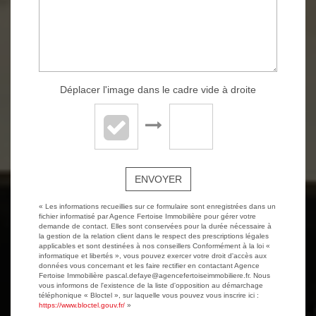
Déplacer l'image dans le cadre vide à droite
ENVOYER
« Les informations recueillies sur ce formulaire sont enregistrées dans un
fichier informatisé par Agence Fertoise Immobilière pour gérer votre
demande de contact. Elles sont conservées pour la durée nécessaire à
la gestion de la relation client dans le respect des prescriptions légales
applicables et sont destinées à nos conseillers Conformément à la loi «
informatique et libertés », vous pouvez exercer votre droit d'accès aux
données vous concernant et les faire rectifier en contactant Agence
Fertoise Immobilière pascal.defaye@agencefertoiseimmobiliere.fr. Nous
vous informons de l'existence de la liste d'opposition au démarchage
téléphonique « Bloctel », sur laquelle vous pouvez vous inscrire ici :
https://www.bloctel.gouv.fr/
»