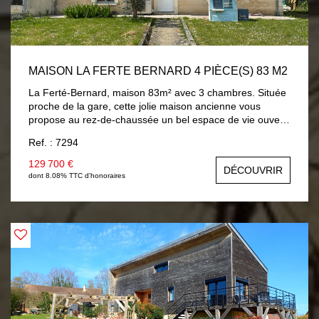
MAISON LA FERTE BERNARD 4 PIÈCE(S) 83 M2
La Ferté-Bernard, maison 83m² avec 3 chambres. Située
proche de la gare, cette jolie maison ancienne vous
propose au rez-de-chaussée un bel espace de vie ouvert
de près de 42m² composé d'un séjour-salon et d'une
Ref. : 7294
cuisine aménagée équipée. Au même niveau, vous
trouverez également une chambre de 13.50m², une salle
129 700 €
DÉCOUVRIR
d'eau de 5m² avec douche italienne et un wc. A l'étage :
dont 8.08% TTC d'honoraires
un palier avec placards dessert deux chambres
mansardées. Jardin avec garage indépendant. Chauffage
par pompe à chaleur récente (10/2022) au rez-de-
chaussée et radiateurs électriques à l'étage. Menuiseries
bois double vitrage.