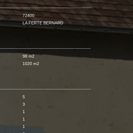
72400
LA FERTE BERNARD
98 m2
1020 m2
5
3
1
1
1