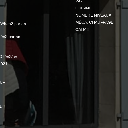
WC
CUISINE
NOMBRE NIVEAUX
MÉCA. CHAUFFAGE
kWh/m2 par an
CALME
/m2 par an
O2/m2/an
2021
EUR
EUR