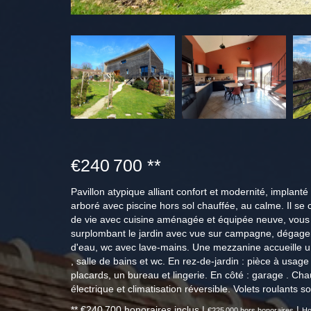
€240 700
**
Pavillon atypique alliant confort et modernité, implanté 
arboré avec piscine hors sol chauffée, au calme. Il s
de vie avec cuisine aménagée et équipée neuve, vous
surplombant le jardin avec vue sur campagne, dégagem
d'eau, wc avec lave-mains. Une mezzanine accueille 
, salle de bains et wc. En rez-de-jardin : pièce à usa
placards, un bureau et lingerie. En côté : garage . Ch
électrique et climatisation réversible. Volets roulants sol
** €240 700
honoraires inclus
|
|
€225 000
hors honoraires
Ho