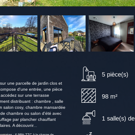
5 pièce(s)
sur une parcelle de jardin clos et
e compose d'une entrée, une pièce
 accédez sur une terrasse
98 m²
ent distribuant : chambre , salle
un salon cosy, chambre mansardée
ge de chambre ou salon d'été avec
1 salle(s) d
auffage par plancher chauffant
aires. A découvrir...
noraires : 6.98% TTC à la charge de