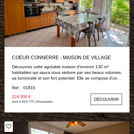
COEUR CONNERRE - MAISON DE VILLAGE
Découvrez cette agréable maison d'environ 130 m²
habitables qui saura vous séduire par ses beaux volumes,
sa luminosité et son fort potentiel. Elle se compose d'une
entrée, d'une salle à manger, d'un salon lumineux, d'une
Ref. : 01815
cuisine aménagée et équipée, d'un WC, d'une salle de
bains ainsi que de 4 belles chambres à l'étage avec la
224 300 €
DÉCOUVRIR
possibilité d'une 5? chambre selon vos besoins. La
dont 6.81% TTC d'honoraires
maison dispose également d'un sous-sol total offrant de
nombreuses possibilités : stockage, atelier, buanderie,
garage ou encore espace bricolage. Une maison
fonctionnelle et familiale avec un terrain agréable de 429
m² et proximité immédiate des commerces, écoles et