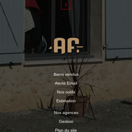
Idéal projet pro/artisan, investisseur. Travaux à prévoir
1
mais bon potentiel. Bourg calme, commodités à pied
Biens vendus
Alerte Email
Nos outils
Estimation
Nos agences
Gestion
Plan du site