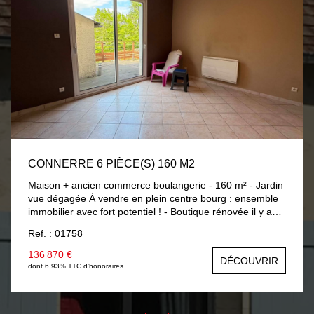
services font partie des nombreux atouts de ce bien.
CONNERRE 6 PIÈCE(S) 160 M2
Maison + ancien commerce boulangerie - 160 m² - Jardin
vue dégagée À vendre en plein centre bourg : ensemble
immobilier avec fort potentiel ! - Boutique rénovée il y a
4/5 ans (18,30 m²) ? propre, clim réversible, façade
Ref. : 01758
refaite. -Ancien fournil (env. 59 m²) : réserve, douche,
WC, grenier sur l'ensemble. - Maison d'habitation (env. 90
136 870 €
DÉCOUVRIR
m²) : RDC : cuisine aménagée/équipée, salle à manger
dont 6.93% TTC d'honoraires
Étage : 3 chambres (dont 2 en enfilade), salle d'eau, WC
séparé, pièce en plus (future sde ou bureau) Extérieur :
Terrasse, cave voûtée, jardin avec belle vue sur le Duée.