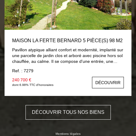
MAISON LA FERTE BERNARD 5 PIÈCE(S) 98 M2
Pavillon atypique alliant confort et modernité, implanté sur
une parcelle de jardin clos et arboré avec piscine hors sol
chauffée, au calme. Il se compose d'une entrée, une
pièce de vie avec cuisine aménagée et équipée neuve,
Ref. : 7279
vous accédez sur une terrasse surplombant le jardin avec
vue sur campagne, dégagement distribuant : chambre ,
240 700 €
DÉCOUVRIR
salle d'eau, wc avec lave-mains. Une mezzanine accueille
dont 6.98% TTC d'honoraires
un salon cosy, chambre mansardée , salle de bains et wc.
En rez-de-jardin : pièce à usage de chambre ou salon
d'été avec placards, un bureau et lingerie. En côté :
garage . Chauffage par plancher chauffant électrique et
DÉCOUVRIR TOUS NOS BIENS
climatisation réversible. Volets roulants solaires. A
découvrir...
Mentions légales