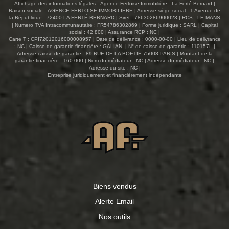
Affichage des informations légales : Agence Fertoise Immobilière - La Ferté-Bernard |
Raison sociale : AGENCE FERTOISE IMMOBILIERE | Adresse siège social : 1 Avenue de
la République - 72400 LA FERTÉ-BERNARD | Siret : 78630286900023 | RCS : LE MANS
| Numero TVA Intracommunautaire : FR54786302869 | Forme juridique : SARL | Capital
social : 42 800 | Assurance RCP : NC |
Carte T : CPI72012016000008957 | Date de délivrance : 0000-00-00 | Lieu de délivrance
: NC | Caisse de garantie financière : GALIAN. | N° de caisse de garantie : 110157L |
Adresse caisse de garantie : 89 RUE DE LA BOETIE 75008 PARIS | Montant de la
garantie financière : 160 000 | Nom du médiateur : NC | Adresse du médiateur : NC |
Adresse du site : NC |
Entreprise juridiquement et financièrement indépendante
Biens vendus
Alerte Email
Nos outils