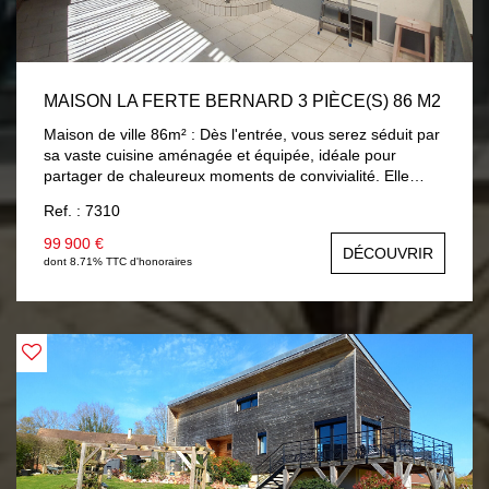
MAISON LA FERTE BERNARD 3 PIÈCE(S) 86 M2
Maison de ville 86m² : Dès l'entrée, vous serez séduit par
sa vaste cuisine aménagée et équipée, idéale pour
partager de chaleureux moments de convivialité. Elle
dispose d'une chambre avec sa salle d'eau attenante,
Ref. : 7310
ainsi que d'une pièce supplémentaire pouvant faire office
de salon confortable ou de seconde chambre selon vos
99 900 €
DÉCOUVRIR
envies et vos besoins. La grande véranda baignée de
dont 8.71% TTC d'honoraires
lumière constitue un véritable espace de vie
supplémentaire, ouvert sur un agréable jardin clos, parfait
pour profiter des beaux jours en toute intimité. Pour
compléter ce bien, vous bénéficierez d'une cave pratique
pour le rangement et d'un garage.