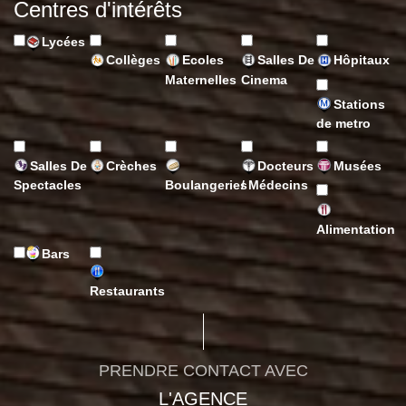
Centres d'intérêts
Lycées
Collèges
Ecoles
Salles De
Hôpitaux
Maternelles
Cinema
Stations
de metro
Salles De
Crèches
Docteurs
Musées
Spectacles
Boulangeries
/ Médecins
Alimentation
Bars
Restaurants
PRENDRE CONTACT AVEC
L'AGENCE