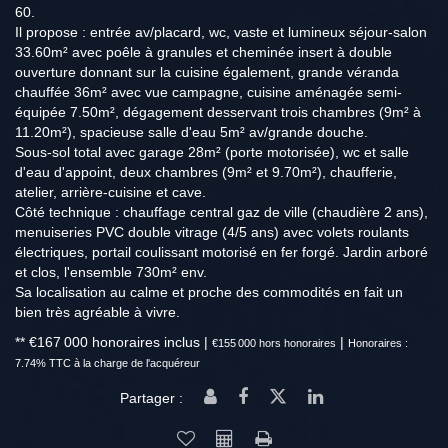
60.
Il propose : entrée av/placard, wc, vaste et lumineux séjour-salon
33.60m² avec poêle à granules et cheminée insert à double
ouverture donnant sur la cuisine également, grande véranda
chauffée 36m² avec vue campagne, cuisine aménagée semi-
équipée 7.50m², dégagement desservant trois chambres (9m² à
11.20m²), spacieuse salle d'eau 5m² av/grande douche.
Sous-sol total avec garage 28m² (porte motorisée), wc et salle
d'eau d'appoint, deux chambres (9m² et 9.70m²), chaufferie,
atelier, arrière-cuisine et cave.
Côté technique : chauffage central gaz de ville (chaudière 2 ans),
menuiseries PVC double vitrage (4/5 ans) avec volets roulants
électriques, portail coulissant motorisé en fer forgé. Jardin arboré
et clos, l'ensemble 730m² env.
Sa localisation au calme et proche des commodités en fait un
bien très agréable à vivre.
** €167 000
honoraires inclus
|
|
€155 000
hors honoraires
Honoraires :
7.74% TTC à la charge de l'acquéreur
Partager :