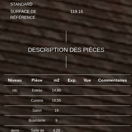
STANDARD
SURFACE DE
119.15
RÉFÉRENCE
DESCRIPTION DES PIÈCES
Niveau
Pièce
m2
Exp.
Vue
Commentaires
rdc
Entrée
14,80
Cuisine
16,50
Salon
19
Buanderie
9
demi-
Salle de
4,20