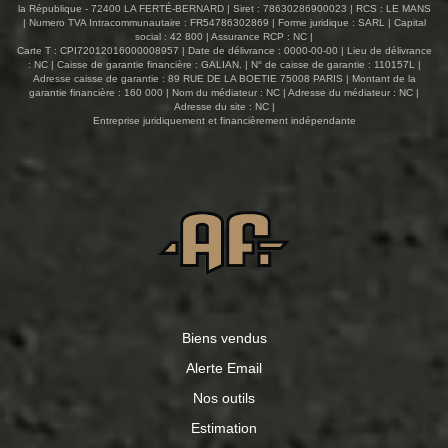
la République - 72400 LA FERTÉ-BERNARD | Siret : 78630286900023 | RCS : LE MANS
prestations rares, avec notamment un espace cinéma
| Numero TVA Intracommunautaire : FR54786302869 | Forme juridique : SARL | Capital
dédié pour des moments de détente incomparables, ainsi
social : 42 800 | Assurance RCP : NC |
qu'un espace baignade avec piscine et sauna. À
Carte T : CPI72012016000008957 | Date de délivrance : 0000-00-00 | Lieu de délivrance
: NC | Caisse de garantie financière : GALIAN. | N° de caisse de garantie : 110157L |
l'extérieur, le jardin arboré agrémente la propriété, parfait
Adresse caisse de garantie : 89 RUE DE LA BOETIE 75008 PARIS | Montant de la
pour profiter des beaux jours en toute tranquillité. Une
garantie financière : 160 000 | Nom du médiateur : NC | Adresse du médiateur : NC |
maison de caractère, lumineuse et parfaitement équipée,
Adresse du site : NC |
Entreprise juridiquement et financièrement indépendante
offrant un cadre de vie privilégié pour toute la famille.
Biens vendus
Alerte Email
Nos outils
Estimation