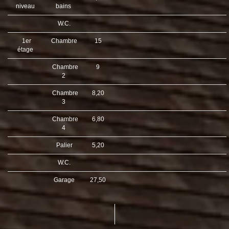
niveau
bains
W.C.
1er
Chambre
15
étage
Chambre
9
2
Chambre
8,20
3
Chambre
6,80
4
Palier
5,20
W.C.
Garage
27,50