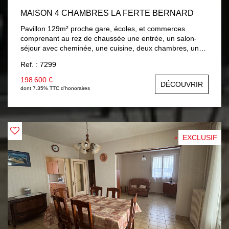
MAISON 4 CHAMBRES LA FERTE BERNARD
Pavillon 129m² proche gare, écoles, et commerces
comprenant au rez de chaussée une entrée, un salon-
séjour avec cheminée, une cuisine, deux chambres, une
salle de bains. A l'étage palier, deux chambres, une salle
Ref. : 7299
d'eau avec wc, une salle de jeux. Sous-sol total. Terrain
de 768m² avec terrasse . Chauffage gaz de ville,
198 600 €
DÉCOUVRIR
menuiseries bois double vitrage, assainissement collectif.
dont 7.35% TTC d'honoraires
EXCLUSIF