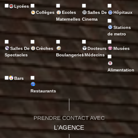
Lycées
Collèges
Ecoles
Salles De
Hôpitaux
Maternelles
Cinema
Stations
de metro
Salles De
Crèches
Docteurs
Musées
Spectacles
Boulangeries
/ Médecins
Alimentation
Bars
Restaurants
PRENDRE CONTACT AVEC
L'AGENCE