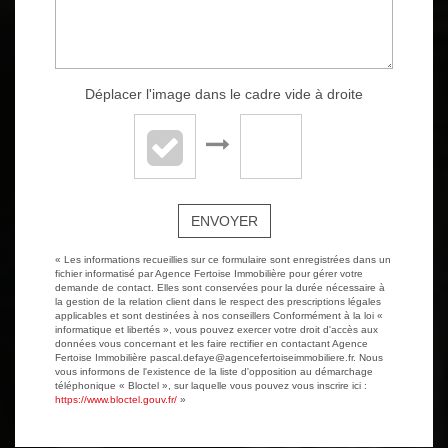
Déplacer l'image dans le cadre vide à droite
ENVOYER
« Les informations recueillies sur ce formulaire sont enregistrées dans un
fichier informatisé par Agence Fertoise Immobilière pour gérer votre
demande de contact. Elles sont conservées pour la durée nécessaire à
la gestion de la relation client dans le respect des prescriptions légales
applicables et sont destinées à nos conseillers Conformément à la loi «
informatique et libertés », vous pouvez exercer votre droit d'accès aux
données vous concernant et les faire rectifier en contactant Agence
Fertoise Immobilière pascal.defaye@agencefertoiseimmobiliere.fr. Nous
vous informons de l'existence de la liste d'opposition au démarchage
téléphonique « Bloctel », sur laquelle vous pouvez vous inscrire ici :
https://www.bloctel.gouv.fr/
»