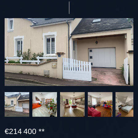
€214 400
**