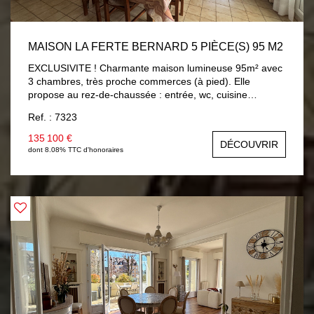
MAISON LA FERTE BERNARD 5 PIÈCE(S) 95 M2
EXCLUSIVITE ! Charmante maison lumineuse 95m² avec
3 chambres, très proche commerces (à pied). Elle
propose au rez-de-chaussée : entrée, wc, cuisine
aménagée 9m², séjour/salon 25m² (possibilité chambre)
Ref. : 7323
ouvrant sur véranda chauffée 8.30m² avec vue et accès
sur jardin, salle d'eau 5.60m². A l'étage : trois chambres
135 100 €
DÉCOUVRIR
av/parquet (9m² à 13.60m²), salle de bains 3.40m² av/wc.
dont 8.08% TTC d'honoraires
Sous-sol total (garage 23m²). Beau jardin 560m² avec
dépendances et accès véhicules sur terrain. Chauffage
électrique par chaudière, menuiseries PVC double vitrage
avec volets roulants électriques.