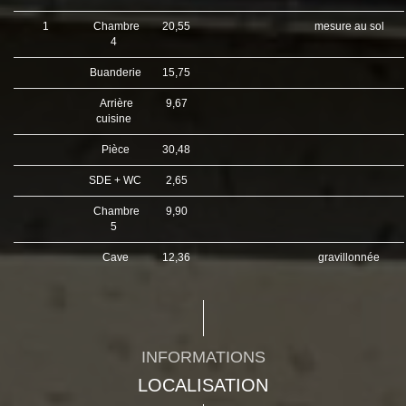
1
Chambre
20,55
mesure au sol
4
Buanderie
15,75
Arrière
9,67
cuisine
Pièce
30,48
SDE + WC
2,65
Chambre
9,90
5
Cave
12,36
gravillonnée
INFORMATIONS
LOCALISATION