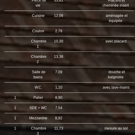
Pièce de
33,81
Placard et
vie
cheminée insert
Cuisine
12,06
aménagée et
équipée
Couloir
2,78
Chambre
10,30
avec placard
1
Chambre
13,38
2
Salle de
7,09
douche et
bains
baignoire
W.C.
1,10
avec lave-mains
1
Palier
8,90
1
SDE + WC
7,54
1
Mezzanine
8,92
1
Chambre
11,73
mesure au sol
3