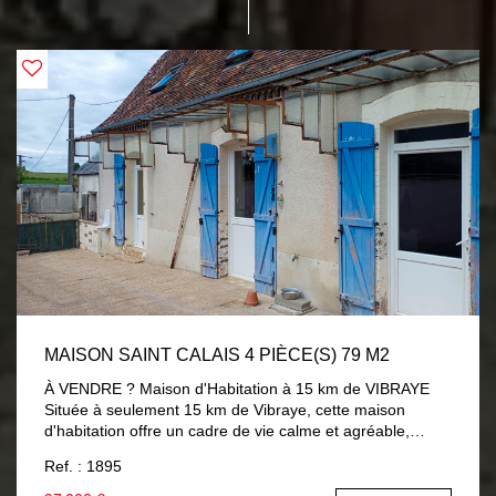
MAISON SAINT CALAIS 4 PIÈCE(S) 79 M2
À VENDRE ? Maison d'Habitation à 15 km de VIBRAYE
Située à seulement 15 km de Vibraye, cette maison
d'habitation offre un cadre de vie calme et agréable,
idéale pour une famille. Elle bénéficie de travaux récents,
Ref. : 1895
garantissant confort et performance énergétique.
Description du bien : * Rez-de-chaussée : Entrée