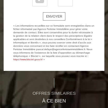
ENVOYER
« Les informations recueillies sur ce formulaire sont enregistrées dans un
fichier informatisé par Agence Fertoise Immobilière pour gérer votre
demande de contact. Elles sont conservées pour la durée nécessaire à
la gestion de la relation client dans le respect des prescriptions légales
applicables et sont destinées à nos conseillers Conformément à la loi «
informatique et libertés », vous pouvez exercer votre droit d'accès aux
données vous concernant et les faire rectifier en contactant Agence
Fertoise Immobilière pascal.defaye@agencefertoiseimmobiliere.fr. Nous
vous informons de l'existence de la liste d'opposition au démarchage
téléphonique « Bloctel », sur laquelle vous pouvez vous inscrire ici :
https://www.bloctel.gouv.fr/
»
OFFRES SIMILAIRES
À CE BIEN