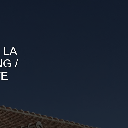
 LA
G /
TE