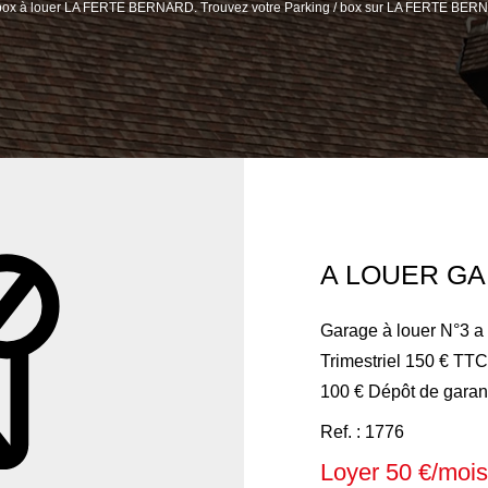
g / box à louer LA FERTE BERNARD. Trouvez votre Parking / box sur LA FERTE BE
A LOUER GA
Garage à louer N°3 a 
Trimestriel 150 € TTC Honoraires a la charges du locataires
Ref. : 1776
Loyer 50 €/mois