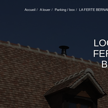
Accueil
A louer
Parking / box
LA FERTE BERNA
LO
FE
B