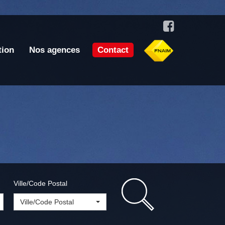
tion
Nos agences
Contact
Ville/Code Postal
Ville/Code Postal