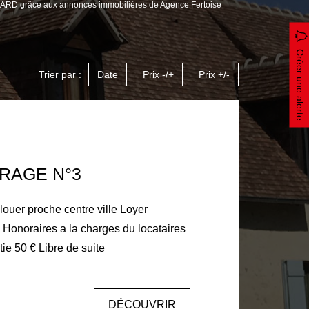
RNARD grâce aux annonces immobilières de Agence Fertoise
Créer une alerte
Trier par :
Date
Prix -/+
Prix +/-
RAGE N°3
louer proche centre ville Loyer
100 € Dépôt de garantie 50 € Libre de suite
DÉCOUVRIR