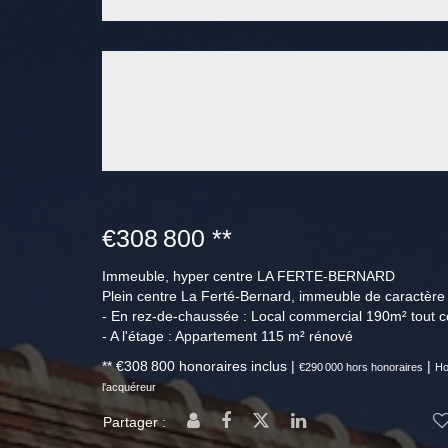
€308 800
**
Immeuble, hyper centre LA FERTE-BERNARD
Plein centre La Ferté-Bernard, immeuble de caractère
- En rez-de-chaussée : Local commercial 190m² tout 
- A l'étage : Appartement 115 m² rénové
** €308 800
honoraires inclus
|
|
€290 000
hors honoraires
Ho
l'acquéreur
Partager :