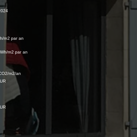
2024
h/m2 par an
kWh/m2 par an
CO2/m2/an
EUR
EUR