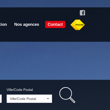
tion
Nos agences
Contact
Ville/Code Postal
Ville/Code Postal