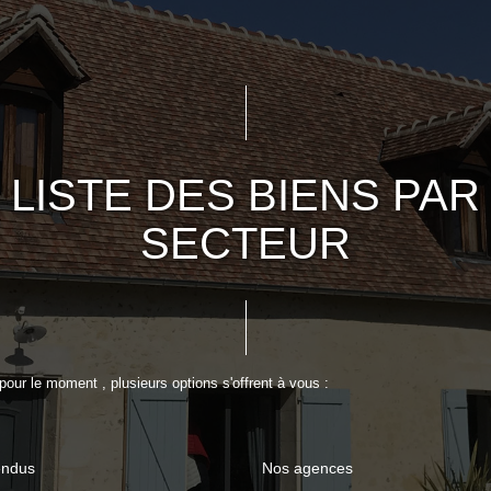
LISTE DES BIENS PAR
SECTEUR
our le moment , plusieurs options s'offrent à vous :
endus
Nos agences