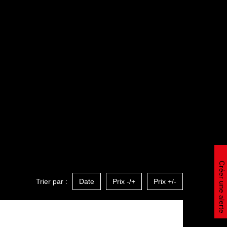
Créer une alerte
Trier par :
Date
Prix -/+
Prix +/-