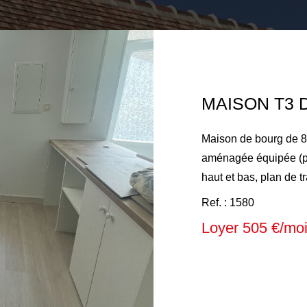
MAISON T3 
Maison de bourg de 8
aménagée équipée (pla
haut et bas, plan de 
à l'étage. A l'étage :
Ref. : 1580
salle d'eau avec WC. Chauffage électrique par convecteurs
Loyer 505 €/mo
électriques, eau froi
électrique. Local poubelle à l'arrière. Loyer mensuel : 505€
Dépôt de garantie : 505€ Honoraires à la charge du 
648€ comprenant 162€ d'