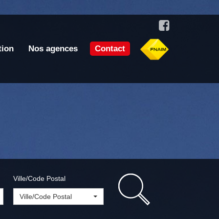
tion
Nos agences
Contact
Ville/Code Postal
Ville/Code Postal