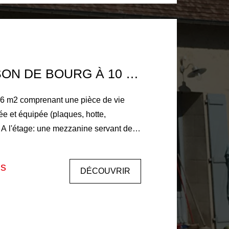
PETITE MAISON DE BOURG À 10 MIN DE LA FERTÉ BERNARD
6 m2 comprenant une pièce de vie
e et équipée (plaques, hotte,
, A l'étage: une mezzanine servant de
Chauffage individuel par
, eau froide individuelle, eau chaude
is
DÉCOUVRIR
es à
e : 506€ comprenant 138€ d'honoraires
d'état des lieux Dépôt de garantie :400€ Libre le 05/09/2026