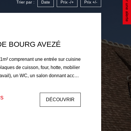
Créer une alerte
Trier par :
Date
Prix -/+
Prix +/-
DE BOURG AVEZÉ
1m² comprenant une entrée sur cuisine
ques de cuisson, four, hotte, mobilier
travail), un WC, un salon donnant accès
 une pièce palière, deux chambres, une
is
DÉCOUVRIR
de individuelle, eau chaude par cumulus
locataire
honoraires d 'état des lieux. Libre