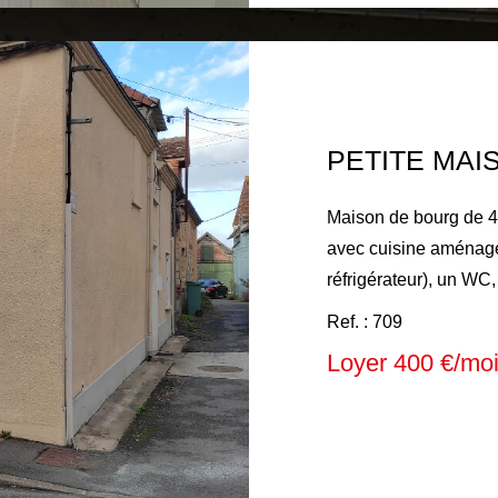
le 29/09/2026
Maison de bourg de 4
avec cuisine aménagé
réfrigérateur), un WC
coin nuit, une salle d'eau avec WC. 
Ref. : 709
radiateurs électriques
Loyer 400 €/mo
par cumulus électrique Loyer mensuel : 400€ Honorair
la charge du locatair