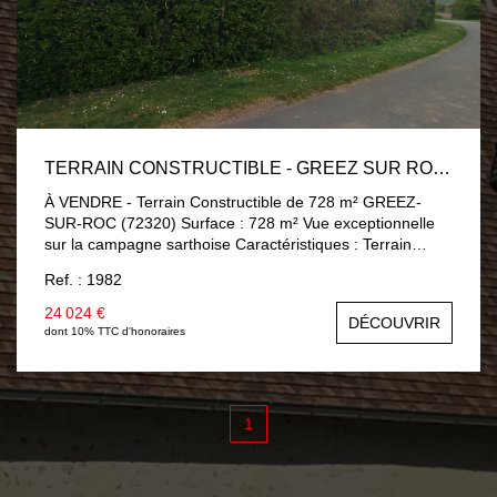
TERRAIN CONSTRUCTIBLE - GREEZ SUR ROC 728 M2
À VENDRE - Terrain Constructible de 728 m² GREEZ-
SUR-ROC (72320) Surface : 728 m² Vue exceptionnelle
sur la campagne sarthoise Caractéristiques : Terrain
constructible Non viabilisé (réseaux en bordure) Eau &
Ref. : 1982
Électricité à proximité immédiate Tout-à-l'égout :
raccordement possible Vendu en l'état ? libre de
24 024 €
DÉCOUVRIR
constructeur Fort potentiel pour projet de maison
dont 10% TTC d'honoraires
individuelle Opportunité à saisir pour bâtir dans un cadre
naturel, calme et verdoyant. Contactez nous pour plus
d'informations ou organiser une visite !
1