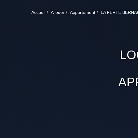
Accueil
A louer
Appartement
LA FERTE BERNA
LO
AP