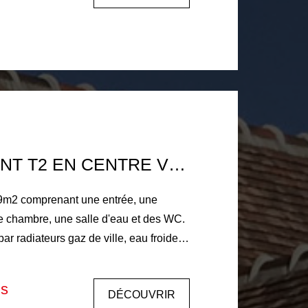
oraires à la charge du
nant 81€ d'honoraires d'état des lieux.
Dépôt de garantie : 325€ Libre le 01 juillet 2026.
APPARTEMENT T2 EN CENTRE VILLE
9m2 comprenant une entrée, une
ne chambre, une salle d'eau et des WC.
ar radiateurs gaz de ville, eau froide
 par chaudière gaz de ville Loyer
enant 20€ de charges (entretien et
is
DÉCOUVRIR
es communes, entretien de la chaudière)