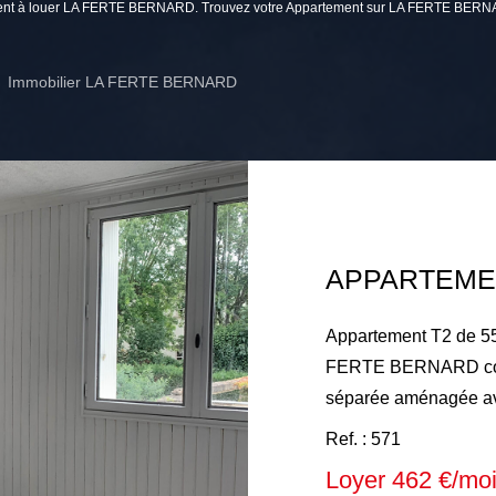
tement à louer LA FERTE BERNARD. Trouvez votre Appartement sur LA FERTE BERN
Immobilier LA FERTE BERNARD
Appartement T2 de 55
FERTE BERNARD comp
séparée aménagée ave
couloir avec placards
Ref. : 571
toilettes séparées. L
Loyer 462 €/mo
Chauffage collectif à 