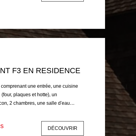
e du locataire : 441€ comprenant 98€
s lieux Dépôt de garantie 445 €. Libre
NT F3 EN RESIDENCE
comprenant une entrée, une cuisine
four, plaques et hotte), un
con, 2 chambres, une salle d'eau
 fuel par le
iduelle chauffe eau Electrique, eau
is
DÉCOUVRIR