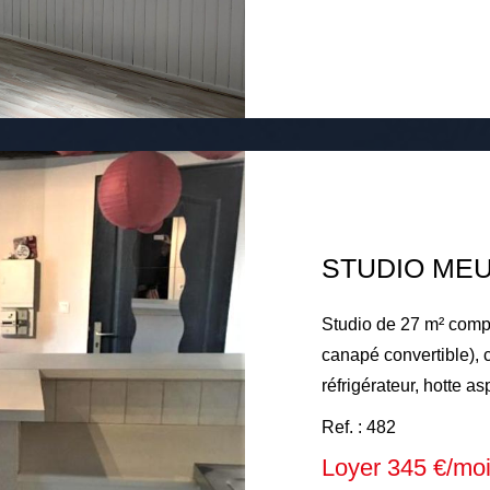
selon les décompteurs 
production d'eau chaude
mensuel : 462€ compr
collective, chauffage 
et électricité des par
Honoraires à la char
d'honoraires état des lieux. Dépôt de garantie : 
01 05 2026
STUDIO ME
Studio de 27 m² compr
canapé convertible), c
réfrigérateur, hotte as
Emplacement de stationnement n° 
Ref. : 482
électrique, eau froide
Loyer 345 €/mo
Loyer mensuel de 345