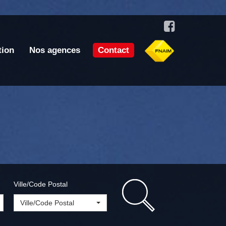
tion
Nos agences
Contact
Ville/Code Postal
Ville/Code Postal