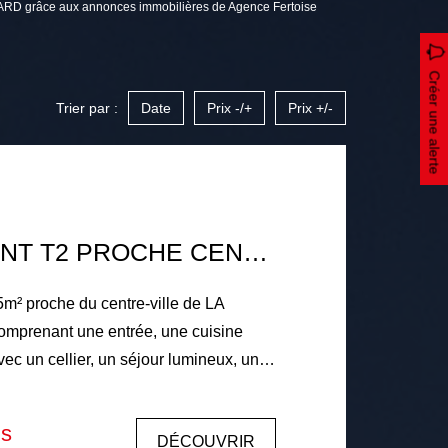
ARD grâce aux annonces immobilières de Agence Fertoise
Créer une alerte
Trier par :
Date
Prix -/+
Prix +/-
APPARTEMENT T2 PROCHE CENTRE-VILLE DE LA FERTE BERNARD
m² proche du centre-ville de LA
renant une entrée, une cuisine
c un cellier, un séjour lumineux, un
, une chambre, une salle d'eau et des
e logement dispose d'une cave.
is
DÉCOUVRIR
30% au gaz de ville et 70% réparti