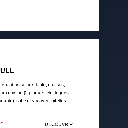
individuels, Eau froide collective et
 par cumulus électrique. Loyer
enant 102€ de charges (eau froide
au gaz de ville collectif à 30%, entretien
ties communes, entretien des extérieurs)
ge du locataire 495€ comprenant 110€
360€ Libre le
UBLE
enant un séjour (table, chaises,
oin cuisine (2 plaques électriques,
pirante), salle d'eau avec toilettes.
8. Chauffage individuel
 individuelle, eau chaude individuelle.
is
DÉCOUVRIR
€ dont 20€ de charges (entretien et