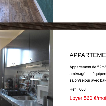
Honoraires à la charg
d'honoraires d'état de
le 04 JUILLET 2026
APPARTEME
Appartement de 52m² 
aménagée et équipée (
salon/séjour avec bal
(lavabo, douche), toilettes. Chauffage collectif au
Ref. : 603
sol, eau chaude indiv
Loyer 560 €/mo
froide individuelle. Loyer mensuel : 560 € comprenant 130 €