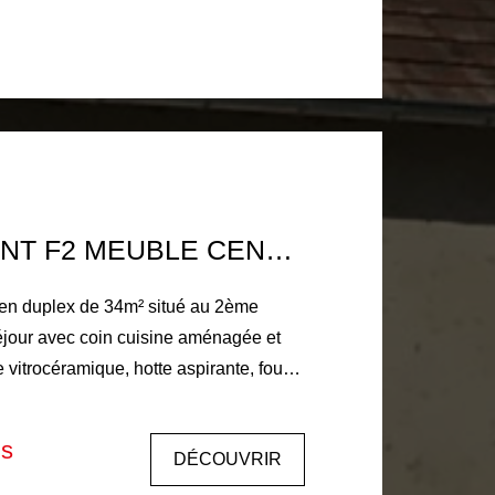
té et entretien des parties communes,
d'état des
nt 104€ d'honoraires d'état des lieux
Dépôt de garantie : 430 € DISPONIBLE DE SUITE.
APPARTEMENT F2 MEUBLE CENTRE VILLE LA FERTE BERNARD
en duplex de 34m² situé au 2ème
éjour avec coin cuisine aménagée et
 vitrocéramique, hotte aspirante, four
ur, micro-onde). A l'étage : une
 d'eau (vasque, cabine de douche,
is
DÉCOUVRIR
. Eau chaude par cumulus électrique.