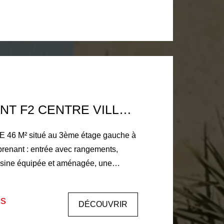
€ de charges comprenant la
a
APPARTEMENT F2 CENTRE VILLE HISTORIQUE LA FERTE BERNARD
E 46 M² situé au 3ème étage gauche à
prenant : entrée avec rangements,
uisine équipée et aménagée, une
 mensuel de 406€
rges (électricité et entretien des
is
DÉCOUVRIR
e individuelle. Eau chaude individuelle