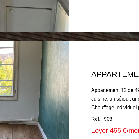
électricité des parties communes) Hon
locataire 297€ compre
Appartement T2 de 4
cuisine, un séjour, u
Chauffage individuel p
individuelle, eau chaude
Ref. : 903
mensuel : 465 € compr
Loyer 465 €/mo
électricité des parti