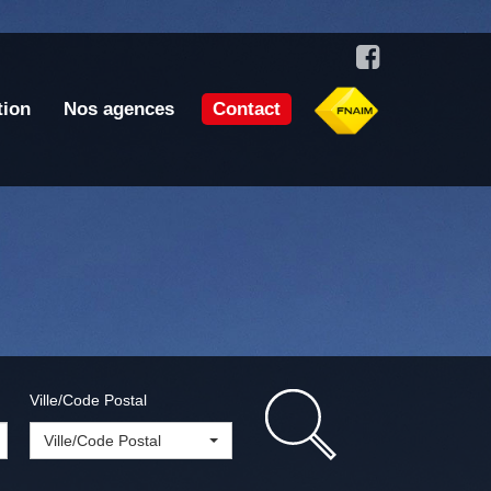
tion
Nos agences
Contact
Ville/Code Postal
Ville/Code Postal