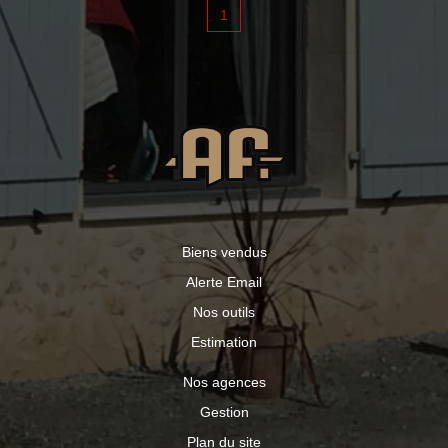
1
Biens vendus
Alerte Email
Nos outils
Estimation
Nos agences
Gestion
Plan du site