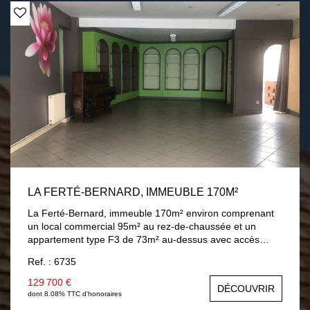
LA FERTÉ-BERNARD, IMMEUBLE 170M²
La Ferté-Bernard, immeuble 170m² environ comprenant
un local commercial 95m² au rez-de-chaussée et un
appartement type F3 de 73m² au-dessus avec accès
indépendant possible. Cour intérieure couverte. Cave.
Ref. : 6735
Chauffage central gaz de ville. Menuiseries PVC double
vitrage avec volets roulants.
129 700 €
DÉCOUVRIR
dont 8.08% TTC d'honoraires