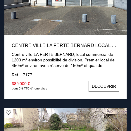
CENTRE VILLE LA FERTE BERNARD LOCAL COMMERCIAL1200M²
Centre ville LA FERTE BERNARD, local commercial de
1200 m² environ possibilité de division. Premier local de
450m² environ avec réserve de 150m² et quai de
chargement poids lourd. Deuxième local de 160 m²
Ref. : 7177
environ avec partie annexe (bureau sanitaire). Parking
devant le local.
689 000 €
DÉCOUVRIR
dont 6% TTC d'honoraires