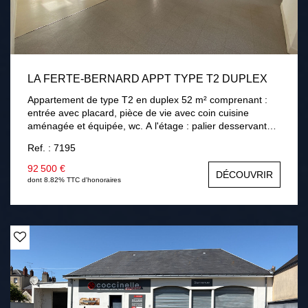
LA FERTE-BERNARD APPT TYPE T2 DUPLEX
Appartement de type T2 en duplex 52 m² comprenant :
entrée avec placard, pièce de vie avec coin cuisine
aménagée et équipée, wc. A l'étage : palier desservant
chambre, salle d'eau, placard. Débarras sur palier.
Ref. : 7195
Chauffage individuel électrique.
92 500 €
DÉCOUVRIR
dont 8.82% TTC d'honoraires