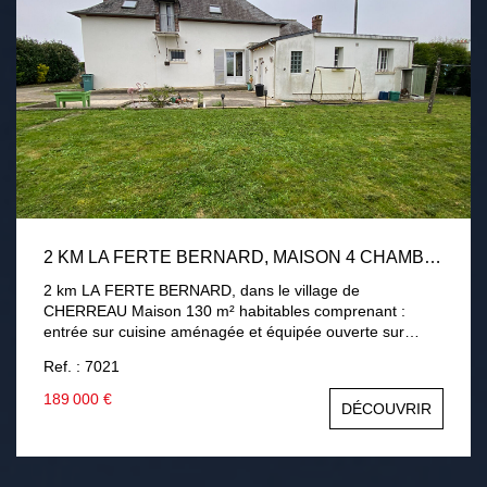
2 KM LA FERTE BERNARD, MAISON 4 CHAMBRES
2 km LA FERTE BERNARD, dans le village de
CHERREAU Maison 130 m² habitables comprenant :
entrée sur cuisine aménagée et équipée ouverte sur
séjour / salon l'ensemble 58 m², deux chambres 11 et
Ref. : 7021
17m², salle de bains, wc et une buanderie. A l'étage :
palier desservant deux chambres, salle de bains avec
189 000 €
DÉCOUVRIR
douche, wc. Double vitrage PVC et bois, chauffage central
gaz de ville. Jardin 1 020m² avec abri de jardin.