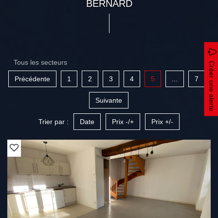
BERNARD
Tous les secteurs
Créer une alerte
Précédente
1
2
3
4
5
...
7
Suivante
Trier par :
Date
Prix -/+
Prix +/-